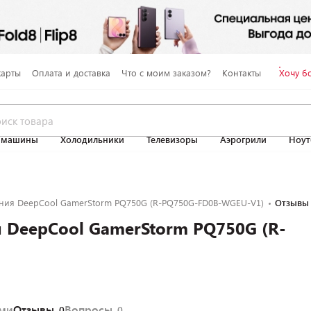
карты
Оплата и доставка
Что с моим заказом?
Контакты
Хочу б
 машины
Холодильники
Телевизоры
Аэрогрили
Ноут
ания DeepCool GamerStorm PQ750G (R-PQ750G-FD0B-WGEU-V1)
Отзывы
 DeepCool GamerStorm PQ750G (R-
ями
Отзывы
Вопросы
0
0