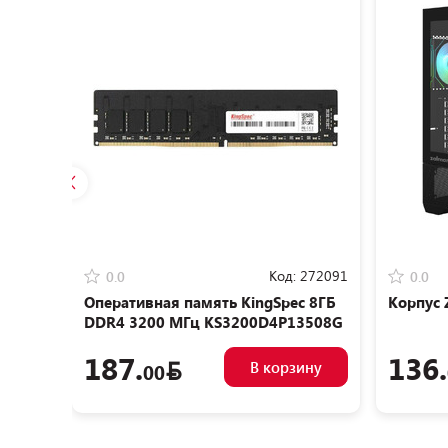
Разумная цена
Разу
Код:
272091
0.0
0.0
Оперативная память KingSpec 8ГБ
Корпус 
DDR4 3200 МГц KS3200D4P13508G
187.
136.
В корзину
00