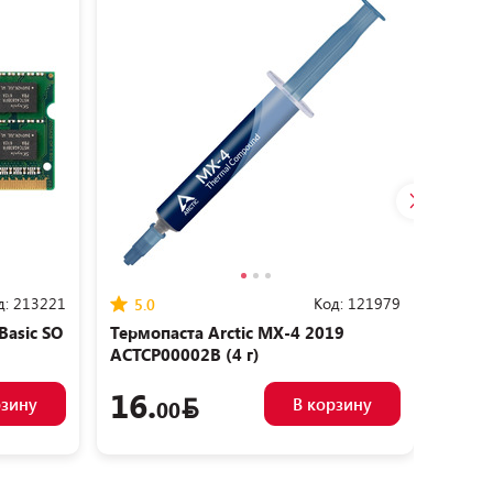
д:
213221
Код:
121979
5.0
5.0
Basic SO
Термопаста Arctic MX-4 2019
Венти
ACTCP00002B (4 г)
ACFA
16.
21.
рзину
В корзину
00