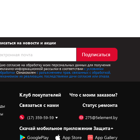
исаться на новости и акции
Подписаться
Даю согласие на обработку моих персональных данных для получения
рекламно-информационной рассылки в соответствии
с условиями
обработки.
Ознакомлен
с разъяснением прав, связанных с обработкой,
механизмом их реализации, последствиями дачи согласия или отказа.
Клуб покупателей
Что с моим заказом?
Cвязаться с нами
Статус ремонта
оды
ры
(17) 359-59-59
275@5element.by
Скачай мобильное приложение Защита+
GooglePlay
App Store
App Gallery