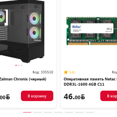
мная цена
Код:
335510
Ко
5.0
Zalman Chronix (черный)
Оперативная память Netac 
DDR3L-1600 4GB C11
NTBSD3N16SP-04
46.
В корзину
В ко
00
00