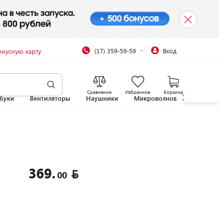
(17) 359-59-59
Вход
онусную карту
Сравнение
Избранное
Корзина
буки
Вентиляторы
Наушники
Микроволновые печи
369.
00