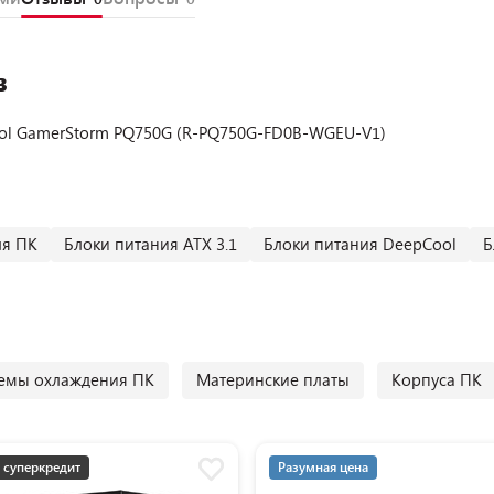
в
ol GamerStorm PQ750G (R-PQ750G-FD0B-WGEU-V1)
ля ПК
Блоки питания ATX 3.1
Блоки питания DeepCool
Б
емы охлаждения ПК
Материнские платы
Корпуса ПК
 суперкредит
Разумная цена