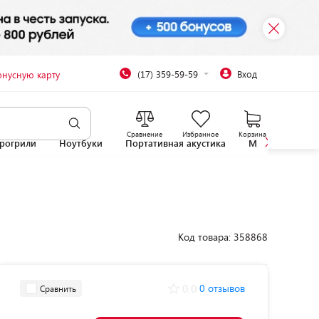
(17) 359-59-59
Вход
онусную карту
Сравнение
Избранное
Корзина
рогрили
Ноутбуки
Портативная акустика
Микроволновы
Код товара: 358868
0.0
0 отзывов
Сравнить