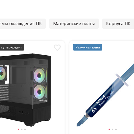
емы охлаждения ПК
Материнские платы
Корпуса ПК
 суперкредит
Разумная цена
мная цена