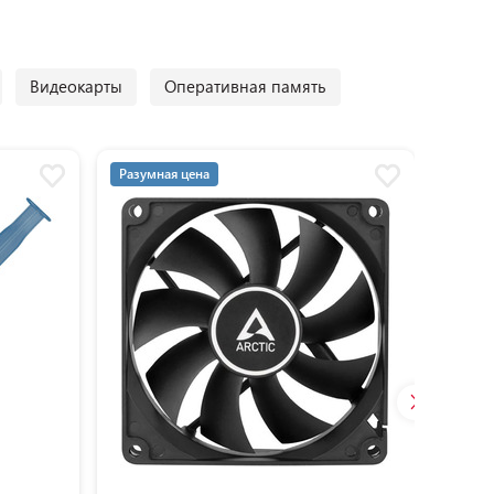
Видеокарты
Оперативная память
Разумная цена
Разум