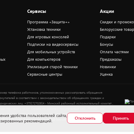
Сервисы
Акции
Программа «Защита+»
Скидки и промок
Установка техники
Белорусские това
Для игровых консолей
Подарки
Подписки на видеосервисы
Бонусы
Для мобильных устройств
Оплата частями
ных
Для компьютеров
Предзаказы
Утилизация старой техники
Новинки
Сервисные центры
Уценка
омер телефона работников, уполномоченных рассматривать обращения
окупателей в соответствии с законодательством об обращениях граждан и
ридических лиц: +375172702914 - Минский районный исполнительный комитет ,
тдел торговли и услуг. Служба по работе с покупателями ЗАО «ПАТИО» (по
Выбор
опросам рассмотрения обращения покупателей о нарушении их прав): Тел.:
ения удобства пользователей сайта,
Отклонить
Принять
37517-359-23-83. Электронная почта: 5@5element.by
лизированных рекомендаций.