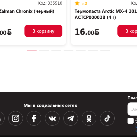
Код:
335510
Ко
5.0
Zalman Chronix (черный)
Термопаста Arctic MX-4 20
ACTCP00002B (4 г)
16.
В корзину
В ко
00
00
Подп
Мы в социальных сетях