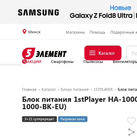
Минск
Магазины
Помощь
Подарочные 
Каталог
АКЦИИ
Смартфоны
Пылесосы
Вентилятор
Главная
Каталог
Блоки питания
1STPLAYER
Блок пита
Блок питания 1stPlayer HA-1
1000-BK-EU)
3+21 суперкредит
Разумная цена