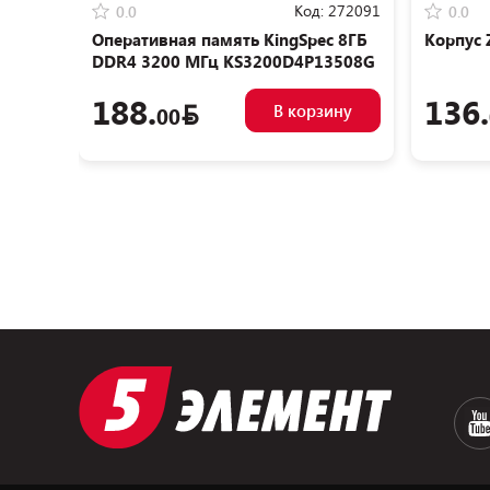
Код:
272091
0.0
0.0
Оперативная память KingSpec 8ГБ
Корпус 
DDR4 3200 МГц KS3200D4P13508G
188.
136.
В корзину
00