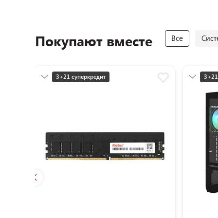
Покупают вместе
Все
Сист
3+21 суперкредит
3+21
Разумная цена
Разу