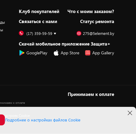
Клуб покупателей
Что с моим заказом?
Cвязаться с нами
Статус ремонта
оды
ры
(17) 359-59-59
275@5element.by
Скачай мобильное приложение Защита+
GooglePlay
App Store
App Gallery
Принимаем к оплате
 настроек Cookie
Подробнее о настройках файлов Cookie