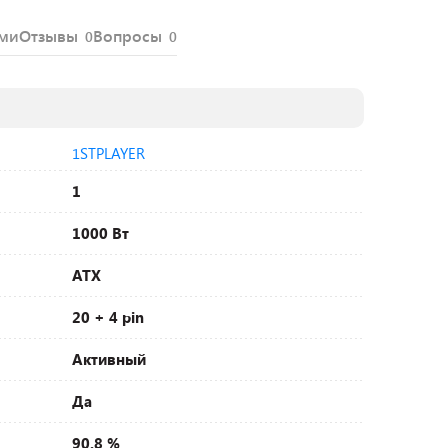
ями
Отзывы
Вопросы
0
0
1STPLAYER
1
1000 Вт
ATX
20 + 4 pin
Активный
Да
90.8 %