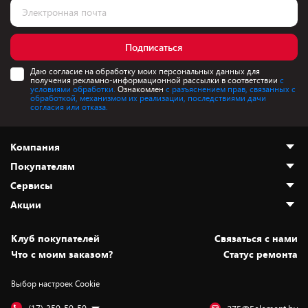
Подписаться
Даю согласие на обработку моих персональных данных для
получения рекламно-информационной рассылки в соответствии
с
условиями обработки.
Ознакомлен
с разъяснением прав, связанных с
обработкой, механизмом их реализации, последствиями дачи
согласия или отказа.
Компания
Покупателям
О нас
Сервисы
Адреса магазинов
Как сделать заказ
Акции
Новости
Оплата и доставка
Программа «Защита+»
Статьи и обзоры
Безналичный расчёт
Установка техники
Скидки и промокоды
Клуб покупателей
Cвязаться с нами
Вакансии
Обмен и возврат товара
Для игровых консолей
Белорусские товары
Что с моим заказом?
Статус ремонта
Контакты
Юридическая информация
Подписки на видеосервисы
Подарки
Выбор настроек Cookie
Дай пять добру!
Обработка персональных данных
Для мобильных устройств
Бонусы
Подарочные карты
Для компьютеров