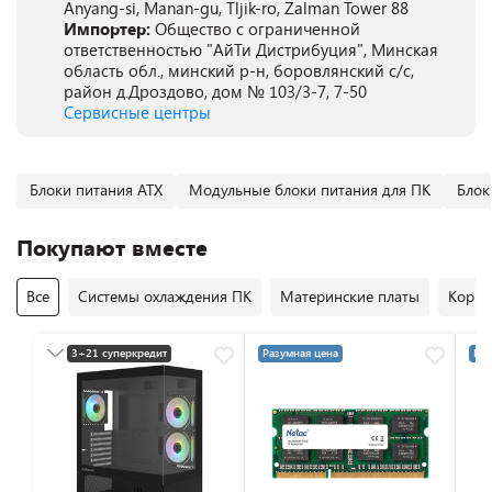
Anyang-si, Manan-gu, Tljik-ro, Zalman Tower 88
Импортер:
Общество с ограниченной
ответственностью "АйТи Дистрибуция", Минская
область обл., минский р-н, боровлянский с/с,
район д.Дроздово, дом № 103/3-7, 7-50
Сервисные центры
Блоки питания ATX
Модульные блоки питания для ПК
Блок
Покупают вместе
Все
Системы охлаждения ПК
Материнские платы
Корпу
3+21 суперкредит
Разумная цена
Раз
Разумная цена