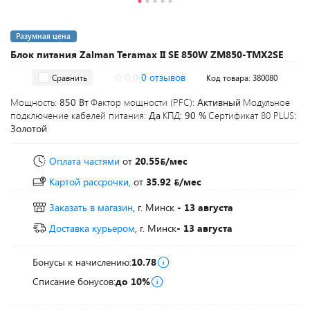
Разумная цена
Блок питания Zalman Teramax II SE 850W ZM850-TMX2SE
0.0
0 отзывов
Сравнить
Код товара: 380080
Мощность:
850 Вт
Фактор мощности (PFC):
Активный
Модульное
подключение кабелей питания:
Да
КПД:
90 %
Сертификат 80 PLUS:
Золотой
Оплата частями
от
20.55
/мес
Картой рассрочки,
от
35.92
/мес
Заказать в магазин
, г. Минск
- 13 августа
Доставка курьером
, г. Минск
- 13 августа
Бонусы к начислению:
10.78
Списание бонусов:
до 10%