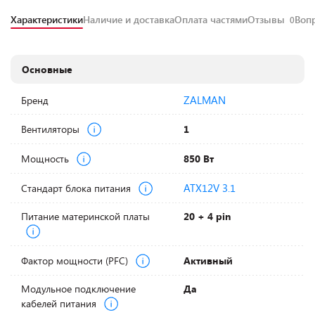
Характеристики
Наличие и доставка
Оплата частями
Отзывы
Воп
0
Основные
ZALMAN
Бренд
Вентиляторы
1
Мощность
850 Вт
ATX12V 3.1
Стандарт блока питания
Питание материнской платы
20 + 4 pin
Фактор мощности (PFC)
Активный
Модульное подключение
Да
кабелей питания