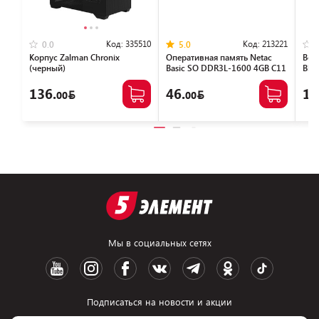
Код:
335510
Код:
213221
0.0
5.0
Корпус Zalman Chronix
Оперативная память Netac
Вен
(черный)
Basic SO DDR3L-1600 4GB C11
Blo
NTBSD3N16SP-04
136.
46.
14
00
00
Мы в социальных сетях
Подписаться на новости и акции