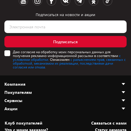
Подписаться на новости и акции
Подписаться
Даю согласие на обработку моих персональных данных для
получения рекламно-информационной рассылки в соответствии
с
условиями обработки.
Ознакомлен
с разъяснением прав, связанных с
обработкой, механизмом их реализации, последствиями дачи
согласия или отказа.
Компания
Покупателям
О нас
Сервисы
Адреса магазинов
Как сделать заказ
Акции
Новости
Оплата и доставка
Программа «Защита+»
Статьи и обзоры
Безналичный расчёт
Установка техники
Скидки и промокоды
Клуб покупателей
Cвязаться с нами
Вакансии
Обмен и возврат товара
Для игровых консолей
Белорусские товары
Что с моим заказом?
Статус ремонта