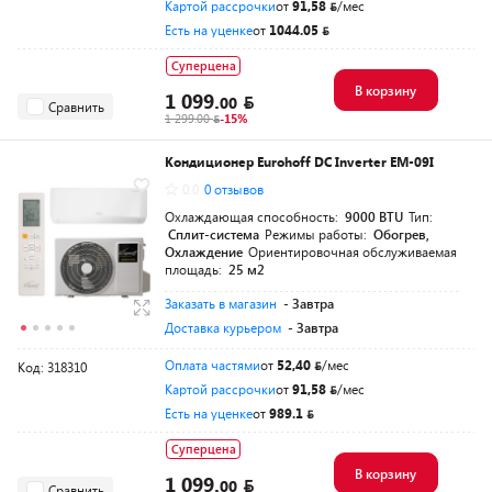
Картой рассрочки
от
91,58
/мес
Есть на уценке
от
1044.05
Суперцена
В корзину
1 099.
00
Сравнить
1 299.00
-15%
Кондиционер Eurohoff DC Inverter EM-09I
0.0
0 отзывов
Охлаждающая способность:
9000 BTU
Тип:
Сплит-система
Режимы работы:
Обогрев,
Охлаждение
Ориентировочная обслуживаемая
площадь:
25 м2
Заказать в магазин
- Завтра
Доставка курьером
- Завтра
Оплата частями
от
52,40
/мес
Код: 318310
Картой рассрочки
от
91,58
/мес
Есть на уценке
от
989.1
Суперцена
В корзину
1 099.
00
Сравнить