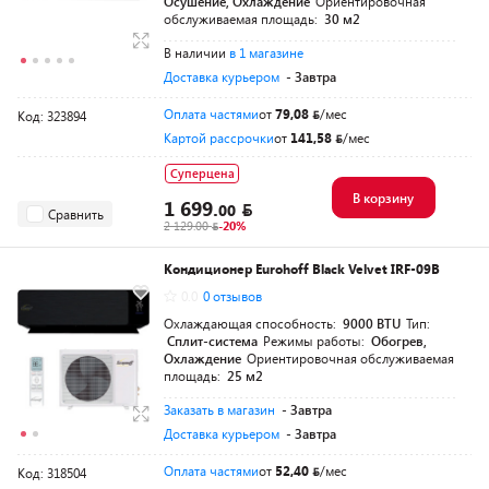
Осушение, Охлаждение
Ориентировочная
обслуживаемая площадь:
30 м2
В наличии
в 1 магазине
Доставка курьером
- Завтра
Оплата частями
от
79,08
/мес
Код: 323894
Картой рассрочки
от
141,58
/мес
Суперцена
В корзину
1 699.
00
Сравнить
2 129.00
-20%
Кондиционер Eurohoff Black Velvet IRF-09B
0.0
0 отзывов
Охлаждающая способность:
9000 BTU
Тип:
Сплит-система
Режимы работы:
Обогрев,
Охлаждение
Ориентировочная обслуживаемая
площадь:
25 м2
Заказать в магазин
- Завтра
Доставка курьером
- Завтра
Оплата частями
от
52,40
/мес
Код: 318504