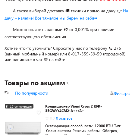
       А также выбирай доставку 🚚 техники прямо на дачу 👉 
На 
дачу – налегке! Всё тяжёлое мы берём на себя➠
       Можно оплатить частями 💳 от 0,001% при наличии 
соответствующего обозначения.

Хотите что-то уточнить? Спросите у нас по телефону 📞 275 
(единый мобильный номер) или 8-017-359-59-59 (городской) 
или напишите в чат 💬 на сайте.
Товары по акциям
По популярности
Фильтры
Кондиционер Viomi Cross 2 KFR-
5+19 суперкредит
35GW/Y4CM2-A++/A+
0.0
0 отзывов
Охлаждающая способность:
12000 BTU
Тип:
Сплит-система
Режимы работы:
Обогрев,