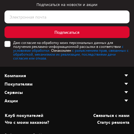
Подписаться на новости и акции
Подписаться
Даю согласие на обработку моих персональных данных для
получения рекламно-информационной рассылки в соответствии
с
условиями обработки.
Ознакомлен
с разъяснением прав, связанных с
обработкой, механизмом их реализации, последствиями дачи
согласия или отказа.
Компания
Покупателям
О нас
Сервисы
Адреса магазинов
Как сделать заказ
Акции
Новости
Оплата и доставка
Программа «Защита+»
Статьи и обзоры
Безналичный расчёт
Установка техники
Скидки и промокоды
Клуб покупателей
Cвязаться с нами
Вакансии
Обмен и возврат товара
Для игровых консолей
Белорусские товары
Что с моим заказом?
Статус ремонта
Контакты
Юридическая информация
Подписки на видеосервисы
Подарки