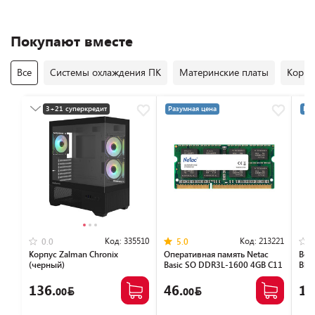
Покупают вместе
Все
Системы охлаждения ПК
Материнские платы
Корпу
3+21 суперкредит
Разумная цена
Раз
Разумная цена
Код:
335510
Код:
213221
0.0
5.0
Корпус Zalman Chronix
Оперативная память Netac
Вен
(черный)
Basic SO DDR3L-1600 4GB C11
Blo
NTBSD3N16SP-04
136.
46.
14
00
00