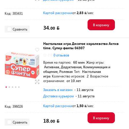
Картой рассрочки
от
2,83
/мес
Код: 383431
В корзину
34.
00
Сравнить
Настольная игра Десятое королевство Актив
time. Супер фанты 04307
0.0
0 отзывов
Время на партию:
60 мин
Жанр игры:
Активная, Дедуктивная, Коммуникация и
общение, Ролевая
Тип:
Настольная
игра
Количество игроков:
2
Возрастное
ограничение:
от 10 лет
Заказать в магазин
- 11 августа
Доставка курьером
- 11 августа
Картой рассрочки
от
1,50
/мес
Код: 396026
В корзину
18.
00
Сравнить