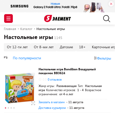
Главная
Каталог
Настольные игры
Настольные игры
От 12-ти лет
От 8-ми лет
Детские
18+
Карточные иг
По популярности
Фильтры
Настольная игра Bondibon Воздушный
поединок ВВ3624
0.0
0 отзывов
Жанр игры:
Развивающая
Тип:
Настольная
игра
Количество игроков:
1 - 4
Возрастное
ограничение:
от 4-х лет
Заказать в магазин
- 11 августа
Доставка курьером
- 11 августа