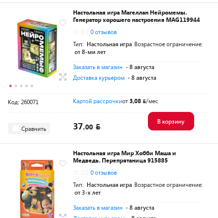
Настольная игра Магеллан Нейромемы.
Генератор хорошего настроения MAG119944
0.0
0 отзывов
Тип:
Настольная игра
Возрастное ограничение:
от 8-ми лет
Заказать в магазин
- 8 августа
Доставка курьером
- 8 августа
Картой рассрочки
от
3,08
/мес
Код: 260071
В корзину
37.
00
Сравнить
Настольная игра Мир Хобби Маша и
Медведь. Перепрятаница 915885
0.0
0 отзывов
Тип:
Настольная игра
Возрастное ограничение:
от 3-х лет
Заказать в магазин
- 8 августа