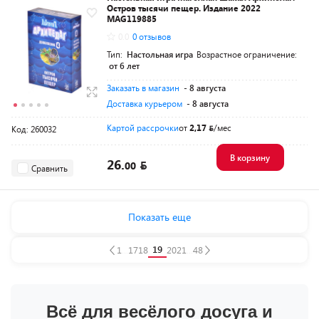
Остров тысячи пещер. Издание 2022
MAG119885
0.0
0 отзывов
Тип:
Настольная игра
Возрастное ограничение:
от 6 лет
Заказать в магазин
- 8 августа
Доставка курьером
- 8 августа
Картой рассрочки
от
2,17
/мес
Код: 260032
В корзину
26.
00
Сравнить
Показать еще
19
1
...
17
18
20
21
...
48
Всё для весёлого досуга и