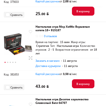
Картой рассрочки
от
2,08
/мес
Код: 375633
В корзину
25.
00
Сравнить
Настольная игра Мир Хобби Взрывные
котята 18+ 915187
0.0
0 отзывов
Время на партию:
15 мин
Жанр игры:
Стратегия
Тип:
Настольная игра
Количество
игроков:
2 - 5
Возрастное ограничение:
от 18
лет
Заказать в магазин
- 11 августа
Доставка курьером
- 11 августа
Картой рассрочки
от
3,58
/мес
Код: 381653
В корзину
43.
00
Сравнить
Настольная игра Десятое королевство
Словесный Батл 04707