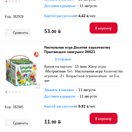
Доставка курьером
- 11 августа
Картой рассрочки
от
4,42
/мес
Код: 382929
В корзину
53.
00
Сравнить
Настольная игра Десятое королевство
Прыгающие квакушки 06021
0.0
0 отзывов
Время на партию:
15 мин
Жанр игры:
Абстрактная
Тип:
Настольная игра
Количество
игроков:
2+
Возрастное ограничение:
от 3-х
лет
Заказать в магазин
- 11 августа
Доставка курьером
- 11 августа
Картой рассрочки
от
0,92
/мес
Код: 382945
В корзину
11.
00
Сравнить