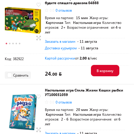
будите спящего дракона 04888
0.0
0 отзывов
Время на партию:
15 мин
Жанр игры:
Карточная
Тип:
Настольная игра
Количество
игроков:
2+
Возрастное ограничение:
от 4-х
лет
Заказать в магазин
- 11 августа
Доставка курьером
- 11 августа
Картой рассрочки
от
2,00
/мес
Код: 382922
В корзину
24.
00
Сравнить
Настольная игра Стиль Жизни Кошки рыбки
УТ100031059
0.0
0 отзывов
Время на партию:
20 мин
Жанр игры:
Карточная
Тип:
Настольная игра
Количество
игроков:
2 - 6
Возрастное ограничение:
от 6
лет
Заказать в магазин
- 11 августа