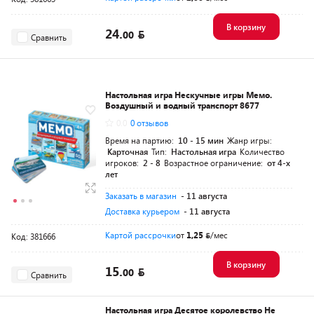
В корзину
24.
00
Сравнить
Настольная игра Нескучные игры Мемо.
Воздушный и водный транспорт 8677
0.0
0 отзывов
Время на партию:
10 - 15 мин
Жанр игры:
Карточная
Тип:
Настольная игра
Количество
игроков:
2 - 8
Возрастное ограничение:
от 4-х
лет
Заказать в магазин
- 11 августа
Доставка курьером
- 11 августа
Картой рассрочки
от
1,25
/мес
Код: 381666
В корзину
15.
00
Сравнить
Настольная игра Десятое королевство Не