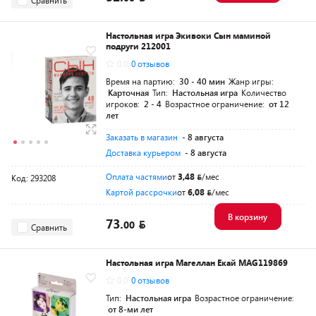
Настольная игра Экивоки Сын маминой
подруги 212001
0.0
0 отзывов
Время на партию:
30 - 40 мин
Жанр игры:
Карточная
Тип:
Настольная игра
Количество
игроков:
2 - 4
Возрастное ограничение:
от 12
лет
Заказать в магазин
- 8 августа
Доставка курьером
- 8 августа
Оплата частями
от
3,48
/мес
Код: 293208
Картой рассрочки
от
6,08
/мес
В корзину
73.
00
Сравнить
Настольная игра Магеллан Екай MAG119869
0.0
0 отзывов
Тип:
Настольная игра
Возрастное ограничение:
от 8-ми лет