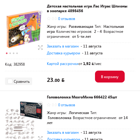
Детская настольная игра Лас Играс Шпионы
в зоопарке 4898456
0.0
0 отзывов
Жанр игры:
Развивающая
Тип:
Настольная
игра
Количество игроков:
2 - 4
Возрастное
ограничение:
от 5-ти лет
Заказать в магазин
- 11 августа
Доставка курьером
- 11 августа
Картой рассрочки
от
1,92
/мес
Код: 382958
В корзину
23.
00
Сравнить
Головоломка МозгоМина 666422 45шт
0.0
0 отзывов
Жанр игры:
Логическая
Тип:
Головоломка
Возрастное ограничение:
от 14
лет
Заказать в магазин
- 11 августа
Доставка курьером
- 11 августа