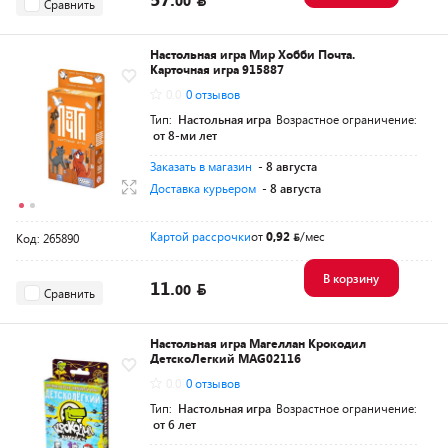
00
Сравнить
Настольная игра Мир Хобби Почта.
Карточная игра 915887
0.0
0 отзывов
Тип:
Настольная игра
Возрастное ограничение:
от 8-ми лет
Заказать в магазин
- 8 августа
Доставка курьером
- 8 августа
Картой рассрочки
от
0,92
/мес
Код: 265890
В корзину
11.
00
Сравнить
Настольная игра Магеллан Крокодил
ДетскоЛегкий MAG02116
0.0
0 отзывов
Тип:
Настольная игра
Возрастное ограничение:
от 6 лет