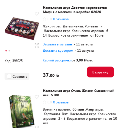
Настольная игра Десятое королевство
Мафия с масками в коробке 02620
0.0
0 отзывов
Жанр игры:
Детективная, Ролевая
Тип:
Настольная игра
Количество игроков:
6 -
14
Возрастное ограничение:
от 10 лет
Заказать в магазин
- 11 августа
Доставка курьером
- 11 августа
Картой рассрочки
от
3,08
/мес
Код: 396025
В корзину
37.
00
Сравнить
Настольная игра Стиль Жизни Смешанный
лес LS188
0.0
0 отзывов
Время на партию:
60 мин
Жанр игры:
Карточная
Тип:
Настольная игра
Количество
игроков:
2 - 5
Возрастное ограничение:
от 10
лет