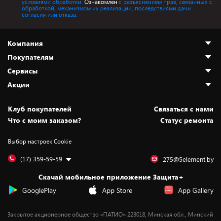
условиями обработки.
Ознакомлен
с разъяснением прав, связанных с
обработкой, механизмом их реализации, последствиями дачи
согласия или отказа.
Компания
Покупателям
О нас
Сервисы
Адреса магазинов
Как сделать заказ
Акции
Новости
Оплата и доставка
Программа «Защита+»
Статьи и обзоры
Безналичный расчёт
Установка техники
Скидки и промокоды
Клуб покупателей
Cвязаться с нами
Вакансии
Обмен и возврат товара
Для игровых консолей
Белорусские товары
Что с моим заказом?
Статус ремонта
Контакты
Юридическая информация
Подписки на видеосервисы
Подарки
Выбор настроек Cookie
Дай пять добру!
Обработка персональных данных
Для мобильных устройств
Бонусы
Подарочные карты
Для компьютеров
Оплата частями
(17) 359-59-59
275@5element.by
Утилизация старой техники
Новинки
Скачай мобильное приложение Защита+
Сервисные центры
Уценка
GooglePlay
App Store
App Gallery
Закрытое акционерное общество «ПАТИО» 223018, Минская обл., Минский