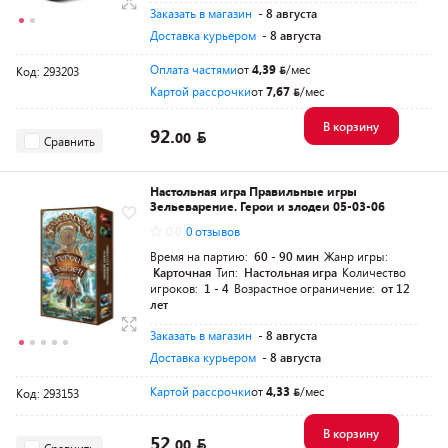
Заказать в магазин
- 8 августа
Доставка курьером
- 8 августа
Оплата частями
от
4,39
/мес
Код: 293203
Картой рассрочки
от
7,67
/мес
В корзину
92.
00
Сравнить
Настольная игра Правильные игры
Зельеварение. Герои и злодеи 05-03-06
0.0
0 отзывов
Время на партию:
60 - 90 мин
Жанр игры:
Карточная
Тип:
Настольная игра
Количество
игроков:
1 - 4
Возрастное ограничение:
от 12
лет
Заказать в магазин
- 8 августа
Доставка курьером
- 8 августа
Картой рассрочки
от
4,33
/мес
Код: 293153
В корзину
52.
00
Сравнить