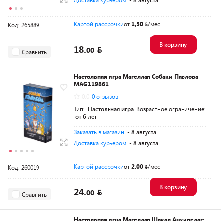
Доставка курьером
- 8 августа
Картой рассрочки
от
1,50
/мес
Код: 265889
В корзину
18.
00
Сравнить
Настольная игра Магеллан Собаки Павлова
MAG119861
0.0
0 отзывов
Тип:
Настольная игра
Возрастное ограничение:
от 6 лет
Заказать в магазин
- 8 августа
Доставка курьером
- 8 августа
Картой рассрочки
от
2,00
/мес
Код: 260019
В корзину
24.
00
Сравнить
Настольная игра Магеллан Шакал Архипелаг: