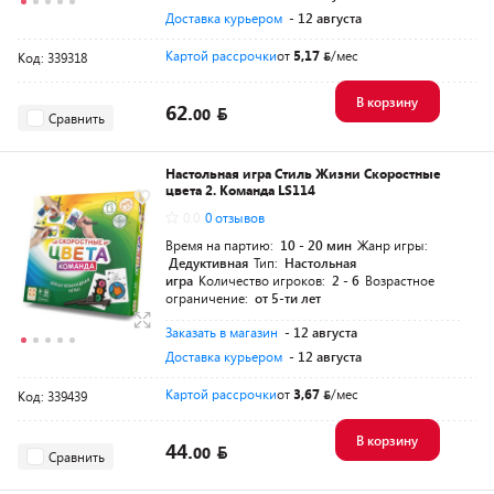
Доставка курьером
- 12 августа
Картой рассрочки
от
5,17
/мес
Код: 339318
В корзину
62.
00
Сравнить
Настольная игра Стиль Жизни Скоростные
цвета 2. Команда LS114
0.0
0 отзывов
Время на партию:
10 - 20 мин
Жанр игры:
Дедуктивная
Тип:
Настольная
игра
Количество игроков:
2 - 6
Возрастное
ограничение:
от 5-ти лет
Заказать в магазин
- 12 августа
Доставка курьером
- 12 августа
Картой рассрочки
от
3,67
/мес
Код: 339439
В корзину
44.
00
Сравнить