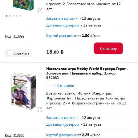
игроков:
2
Возрастное ограничение:
от 12
лет
Заказать в магазин
- 12 августа
Доставка курьером
- 12 августа
Картой рассрочки
от
1,50
/мес
Код: 313892
В корзину
18.
00
Сравнить
Настольная игра Hobby World Берсерк.Герои.
Золотой век. Начальный набор. Элмор
952031
0.0
0 отзывов
Время на партию:
40 мин
Жанр игры:
Карточная
Тип:
Настольная игра
Количество
игроков:
2 - 4
Возрастное ограничение:
от 12
лет
Заказать в магазин
- 12 августа
Доставка курьером
- 12 августа
Картой рассрочки
от
2,25
/мес
Код: 313866