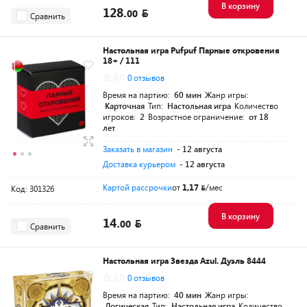
В корзину
128.
00
Сравнить
Настольная игра Pufpuf Парные откровения
18+ / 111
0.0
0 отзывов
Время на партию:
60 мин
Жанр игры:
Карточная
Тип:
Настольная игра
Количество
игроков:
2
Возрастное ограничение:
от 18
лет
Заказать в магазин
- 12 августа
Доставка курьером
- 12 августа
Картой рассрочки
от
1,17
/мес
Код: 301326
В корзину
14.
00
Сравнить
Настольная игра Звезда Azul. Дуэль 8444
0.0
0 отзывов
Время на партию:
40 мин
Жанр игры:
Логическая
Тип:
Настольная игра
Количество