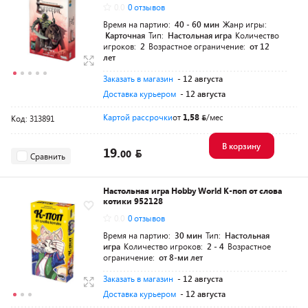
0.0
0 отзывов
Время на партию:
40 - 60 мин
Жанр игры:
Карточная
Тип:
Настольная игра
Количество
игроков:
2
Возрастное ограничение:
от 12
лет
Заказать в магазин
- 12 августа
Доставка курьером
- 12 августа
Картой рассрочки
от
1,58
/мес
Код: 313891
В корзину
19.
00
Сравнить
Настольная игра Hobby World К-поп от слова
котики 952128
0.0
0 отзывов
Время на партию:
30 мин
Тип:
Настольная
игра
Количество игроков:
2 - 4
Возрастное
ограничение:
от 8-ми лет
Заказать в магазин
- 12 августа
Доставка курьером
- 12 августа