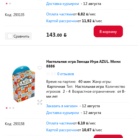
Доставка курьером
- 12 августа
Оплата частями
от
6,82
/мес
Код: 293135
Картой рассрочки
от
11,92
/мес
В корзину
143.
00
Сравнить
Настольная игра Звезда Игра AZUL. Мини
8886
0.0
0 отзывов
Время на партию:
40 мин
Жанр игры:
Карточная
Тип:
Настольная игра
Количество
игроков:
2 - 4
Возрастное ограничение:
от 8-
ми лет
Заказать в магазин
- 12 августа
Доставка курьером
- 12 августа
Оплата частями
от
6,10
/мес
Код: 293158
Картой рассрочки
от
10,67
/мес