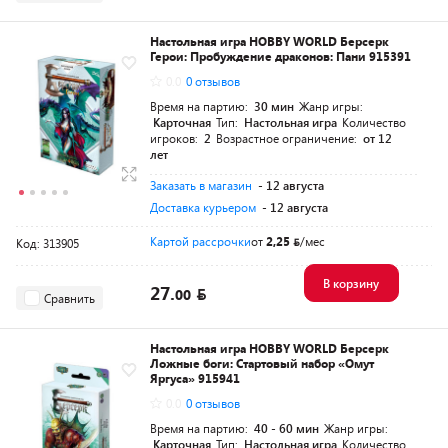
Настольная игра HOBBY WORLD Берсерк
Герои: Пробуждение драконов: Пани 915391
0.0
0 отзывов
Время на партию:
30 мин
Жанр игры:
Карточная
Тип:
Настольная игра
Количество
игроков:
2
Возрастное ограничение:
от 12
лет
Заказать в магазин
- 12 августа
Доставка курьером
- 12 августа
Картой рассрочки
от
2,25
/мес
Код: 313905
В корзину
27.
00
Сравнить
Настольная игра HOBBY WORLD Берсерк
Ложные боги: Стартовый набор «Омут
Яргуса» 915941
0.0
0 отзывов
Время на партию:
40 - 60 мин
Жанр игры:
Карточная
Тип:
Настольная игра
Количество