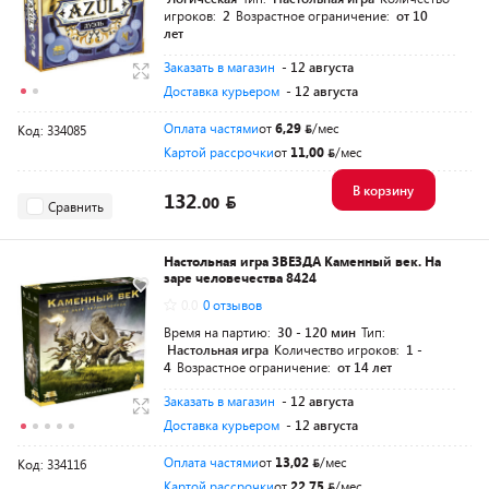
игроков:
2
Возрастное ограничение:
от 10
лет
Заказать в магазин
- 12 августа
Доставка курьером
- 12 августа
Оплата частями
от
6,29
/мес
Код: 334085
Картой рассрочки
от
11,00
/мес
В корзину
132.
00
Сравнить
Настольная игра ЗВЕЗДА Каменный век. На
заре человечества 8424
0.0
0 отзывов
Время на партию:
30 - 120 мин
Тип:
Настольная игра
Количество игроков:
1 -
4
Возрастное ограничение:
от 14 лет
Заказать в магазин
- 12 августа
Доставка курьером
- 12 августа
Оплата частями
от
13,02
/мес
Код: 334116
Картой рассрочки
от
22,75
/мес