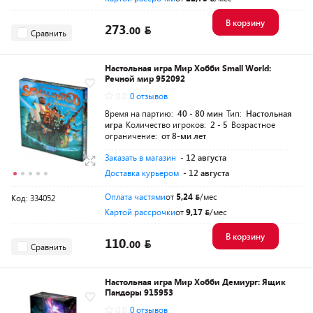
В корзину
273.
00
Сравнить
Настольная игра Мир Хобби Small World:
Речной мир 952092
0.0
0 отзывов
Время на партию:
40 - 80 мин
Тип:
Настольная
игра
Количество игроков:
2 - 5
Возрастное
ограничение:
от 8-ми лет
Заказать в магазин
- 12 августа
Доставка курьером
- 12 августа
Оплата частями
от
5,24
/мес
Код: 334052
Картой рассрочки
от
9,17
/мес
В корзину
110.
00
Сравнить
Настольная игра Мир Хобби Демиург: Ящик
Пандоры 915953
0.0
0 отзывов