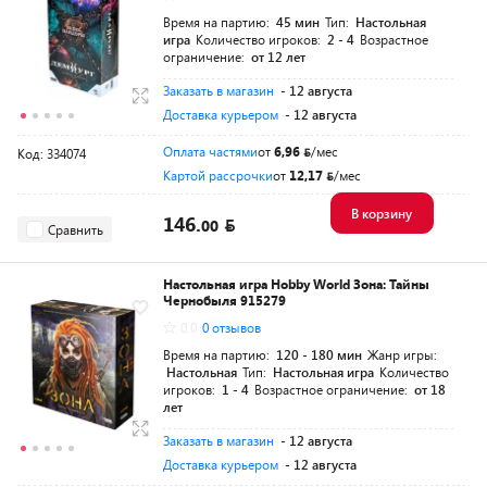
Время на партию:
45 мин
Тип:
Настольная
игра
Количество игроков:
2 - 4
Возрастное
ограничение:
от 12 лет
Заказать в магазин
- 12 августа
Доставка курьером
- 12 августа
Оплата частями
от
6,96
/мес
Код: 334074
Картой рассрочки
от
12,17
/мес
В корзину
146.
00
Сравнить
Настольная игра Hobby World Зона: Тайны
Чернобыля 915279
0.0
0 отзывов
Время на партию:
120 - 180 мин
Жанр игры:
Настольная
Тип:
Настольная игра
Количество
игроков:
1 - 4
Возрастное ограничение:
от 18
лет
Заказать в магазин
- 12 августа
Доставка курьером
- 12 августа