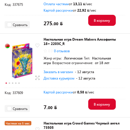
Оплата частями
от
13,11
/мес
Код: 337675
Картой рассрочки
от
22,92
/мес
В корзину
275.
00
Сравнить
Настольная игра Dream Makers Алкофанты
18+ 2203C_R
0.0
0 отзывов
Жанр игры:
Логическая
Тип:
Настольная
игра
Возрастное ограничение:
от 18 лет
Заказать в магазин
- 12 августа
Доставка курьером
- 12 августа
Картой рассрочки
от
0,58
/мес
Код: 337609
В корзину
7.
00
Сравнить
Настольная игра Crowd Games Черный ангел
Частями на 5 мес.
73505