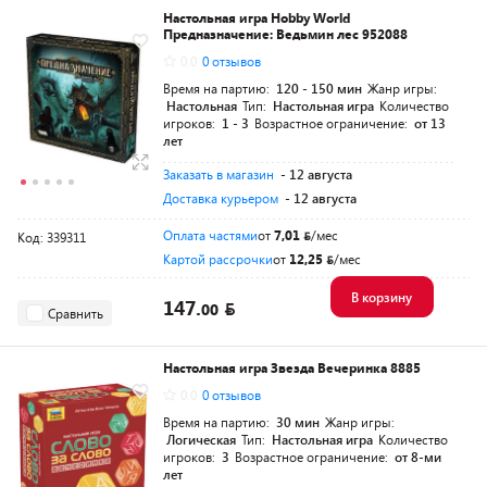
Настольная игра Hobby World
Предназначение: Ведьмин лес 952088
0.0
0 отзывов
Время на партию:
120 - 150 мин
Жанр игры:
Настольная
Тип:
Настольная игра
Количество
игроков:
1 - 3
Возрастное ограничение:
от 13
лет
Заказать в магазин
- 12 августа
Доставка курьером
- 12 августа
Оплата частями
от
7,01
/мес
Код: 339311
Картой рассрочки
от
12,25
/мес
В корзину
147.
00
Сравнить
Настольная игра Звезда Вечеринка 8885
0.0
0 отзывов
Время на партию:
30 мин
Жанр игры:
Логическая
Тип:
Настольная игра
Количество
игроков:
3
Возрастное ограничение:
от 8-ми
лет