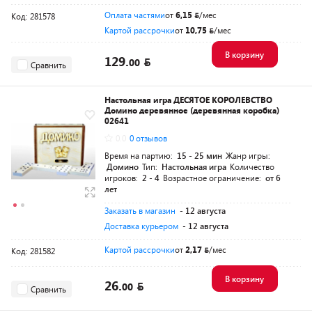
Оплата частями
от
6,15
/мес
Код: 281578
Картой рассрочки
от
10,75
/мес
В корзину
129.
00
Сравнить
Настольная игра ДЕСЯТОЕ КОРОЛЕВСТВО
Домино деревянное (деревянная коробка)
02641
0.0
0 отзывов
Время на партию:
15 - 25 мин
Жанр игры:
Домино
Тип:
Настольная игра
Количество
игроков:
2 - 4
Возрастное ограничение:
от 6
лет
Заказать в магазин
- 12 августа
Доставка курьером
- 12 августа
Картой рассрочки
от
2,17
/мес
Код: 281582
В корзину
26.
00
Сравнить