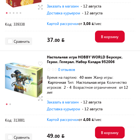
Заказать в магазин
- 12 августа
Доставка курьером
- 12 августа
Картой рассрочки
от
3,08
/мес
Код: 339338
В корзину
37.
00
Сравнить
Настольная игра HOBBY WORLD Берсерк.
Герои. Генерал. Набор Кэндра 952006
0.0
0 отзывов
Время на партию:
40 мин
Жанр игры:
Карточная
Тип:
Настольная игра
Количество
игроков:
2 - 4
Возрастное ограничение:
от 12
лет
Заказать в магазин
- 12 августа
Доставка курьером
- 12 августа
Картой рассрочки
от
4,08
/мес
Код: 313881
В корзину
49.
00
Сравнить