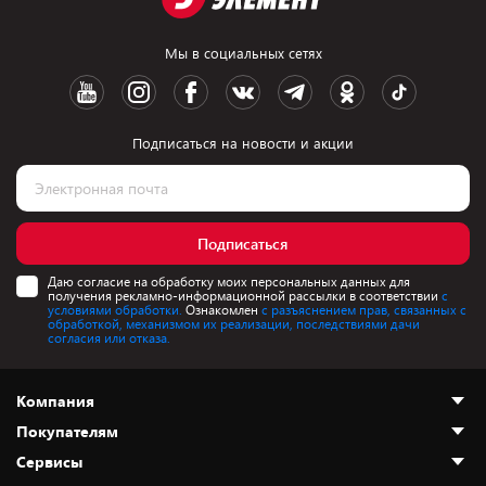
Мы в социальных сетях
Подписаться на новости и акции
Подписаться
Даю согласие на обработку моих персональных данных для
получения рекламно-информационной рассылки в соответствии
с
условиями обработки.
Ознакомлен
с разъяснением прав, связанных с
обработкой, механизмом их реализации, последствиями дачи
согласия или отказа.
Компания
Покупателям
О нас
Сервисы
Адреса магазинов
Как сделать заказ