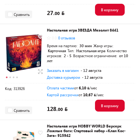
В корзину
27.
00
Сравнить
Настольная игра ЗВЕЗДА Мезолит 8441
0.0
0 отзывов
Время на партию:
30 мин
Жанр игры:
Карточная
Тип:
Настольная игра
Количество
игроков:
2 - 5
Возрастное ограничение:
от 10
лет
Заказать в магазин
- 12 августа
Доставка курьером
- 12 августа
Оплата частями
от
6,10
/мес
Код: 313926
Картой рассрочки
от
10,67
/мес
В корзину
128.
00
Сравнить
Настольная игра HOBBY WORLD Берсерк
Ложные боги: Стартовый набор «Клан Кос-
Зага» 915942