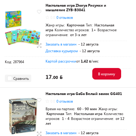
Настольная игра Zhorya Рисунки и
мышление ZYB-B3041
0.0
0 отзывов
Жанр игры:
Карточная
Тип:
Настольная
игра
Количество игроков:
1+
Возрастное
ограничение:
от 3-х лет
Заказать в магазин
- 12 августа
Доставка курьером
- 12 августа
Картой рассрочки
от
1,42
/мес
Код: 287964
В корзину
17.
00
Сравнить
Настольная игра GaGa Белый замок GG401
0.0
0 отзывов
Время на партию:
60 - 90 мин
Жанр игры:
Карточная
Тип:
Настольная игра
Количество
игроков:
1 - 4
Возрастное ограничение:
от 12
лет
Заказать в магазин
- 12 августа