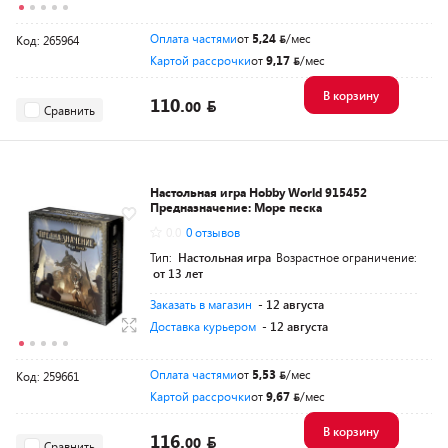
Оплата частями
от
5,24
/мес
Код: 265964
Картой рассрочки
от
9,17
/мес
В корзину
110.
00
Сравнить
Настольная игра Hobby World 915452
Предназначение: Море песка
0.0
0 отзывов
Тип:
Настольная игра
Возрастное ограничение:
от 13 лет
Заказать в магазин
- 12 августа
Доставка курьером
- 12 августа
Оплата частями
от
5,53
/мес
Код: 259661
Картой рассрочки
от
9,67
/мес
В корзину
116.
00
Сравнить