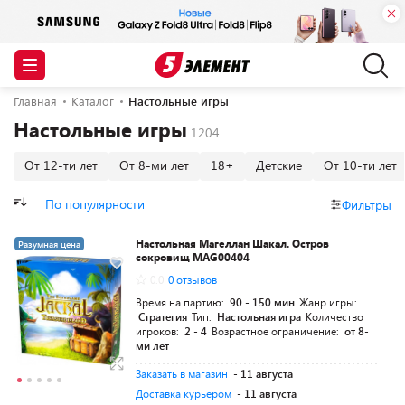
Главная
Каталог
Настольные игры
Настольные игры
От 12-ти лет
От 8-ми лет
18+
Детские
От 10-ти лет
По популярности
Фильтры
Настольная Магеллан Шакал. Остров
Разумная цена
сокровищ MAG00404
0.0
0 отзывов
Время на партию:
90 - 150 мин
Жанр игры:
Стратегия
Тип:
Настольная игра
Количество
игроков:
2 - 4
Возрастное ограничение:
от 8-
ми лет
Заказать в магазин
- 11 августа
Доставка курьером
- 11 августа