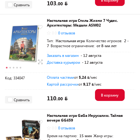
В корзину
103.
00
Сравнить
Настольная игра Стиль Жизни 7 Чудес.
Архитекторы: Медали ASM02
0.0
0 отзывов
Тип:
Настольная игра
Количество игроков:
2 -
7
Возрастное ограничение:
от 8-ми лет
Заказать в магазин
- 12 августа
Доставка курьером
- 12 августа
Оплата частями
от
5,24
/мес
Код: 334047
Картой рассрочки
от
9,17
/мес
В корзину
110.
00
Сравнить
Настольная игра GaGa Иерусалим. Тайная
вечеря GG459
0.0
0 отзывов
Время на партию:
15 мин
Жанр игры: