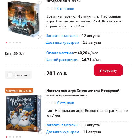
Иггдрасиля 915952
0.0
0 отзывов
Время на партию:
45 мин
Тип:
Настольная
игра
Количество игроков:
2 - 4
Возрастное
ограничение:
от 12 лет
Заказать в магазин
- 12 августа
Доставка курьером
- 12 августа
Оплата частями
от
40,20
/мес
Код: 334075
Картой рассрочки
от
16,75
/мес
В корзину
201.
00
Сравнить
Настольная игра Стиль жизни Коварный
Частями на 5 мес.
волк и пропавшая нота
0.0
0 отзывов
Тип:
Настольная игра
Возрастное ограничение:
от 7 лет
Заказать в магазин
- 11 августа
Доставка курьером
- 11 августа