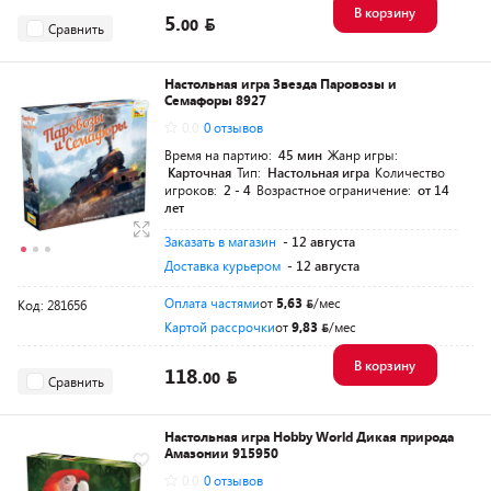
В корзину
5.
00
Сравнить
Настольная игра Звезда Паровозы и
Семафоры 8927
0.0
0 отзывов
Время на партию:
45 мин
Жанр игры:
Карточная
Тип:
Настольная игра
Количество
игроков:
2 - 4
Возрастное ограничение:
от 14
лет
Заказать в магазин
- 12 августа
Доставка курьером
- 12 августа
Оплата частями
от
5,63
/мес
Код: 281656
Картой рассрочки
от
9,83
/мес
В корзину
118.
00
Сравнить
Настольная игра Hobby World Дикая природа
Амазонии 915950
0.0
0 отзывов