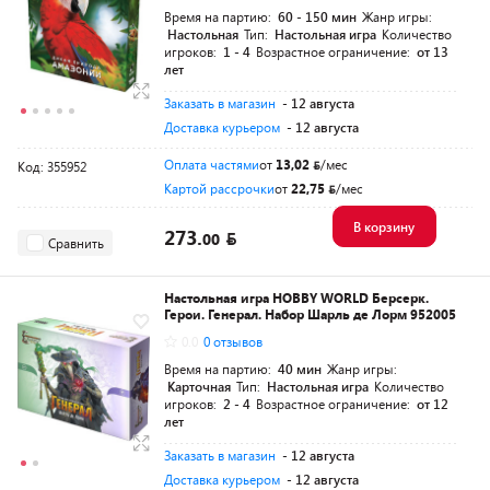
Время на партию:
60 - 150 мин
Жанр игры:
Настольная
Тип:
Настольная игра
Количество
игроков:
1 - 4
Возрастное ограничение:
от 13
лет
Заказать в магазин
- 12 августа
Доставка курьером
- 12 августа
Оплата частями
от
13,02
/мес
Код: 355952
Картой рассрочки
от
22,75
/мес
В корзину
273.
00
Сравнить
Настольная игра HOBBY WORLD Берсерк.
Герои. Генерал. Набор Шарль де Лорм 952005
0.0
0 отзывов
Время на партию:
40 мин
Жанр игры:
Карточная
Тип:
Настольная игра
Количество
игроков:
2 - 4
Возрастное ограничение:
от 12
лет
Заказать в магазин
- 12 августа
Доставка курьером
- 12 августа