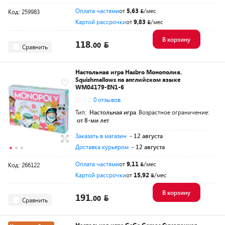
Оплата частями
от
5,63
/мес
Код: 259983
Картой рассрочки
от
9,83
/мес
В корзину
118.
00
Сравнить
Настольная игра Hasbro Монополия.
Squishmallows на английском языке
WM04179-EN1-6
0.0
0 отзывов
Тип:
Настольная игра
Возрастное ограничение:
от 8-ми лет
Заказать в магазин
- 12 августа
Доставка курьером
- 12 августа
Оплата частями
от
9,11
/мес
Код: 266122
Картой рассрочки
от
15,92
/мес
В корзину
191.
00
Сравнить