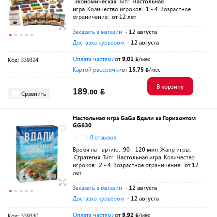
Экономическая
Тип:
Настольная
игра
Количество игроков:
1 - 4
Возрастное
ограничение:
от 12 лет
Заказать в магазин
- 12 августа
Доставка курьером
- 12 августа
Оплата частями
от
9,01
/мес
Код: 339324
Картой рассрочки
от
15,75
/мес
В корзину
189.
00
Сравнить
Настольная игра GaGa Вдали за Горизонтом
GG630
0.0
0 отзывов
Время на партию:
90 - 120 мин
Жанр игры:
Стратегия
Тип:
Настольная игра
Количество
игроков:
2 - 4
Возрастное ограничение:
от 12
лет
Заказать в магазин
- 12 августа
Доставка курьером
- 12 августа
Оплата частями
от
9,92
/мес
Код: 339330