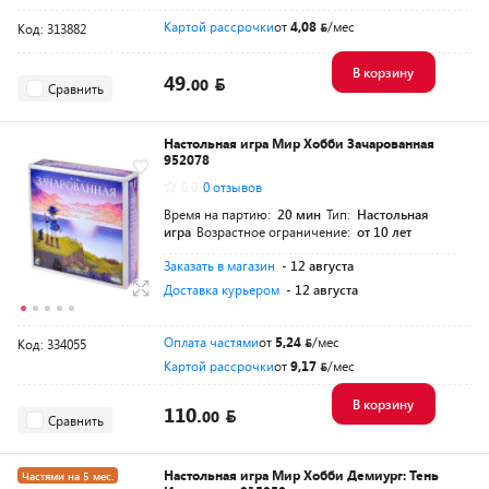
Картой рассрочки
от
4,08
/мес
Код: 313882
В корзину
49.
00
Сравнить
Настольная игра Мир Хобби Зачарованная
952078
0.0
0 отзывов
Время на партию:
20 мин
Тип:
Настольная
игра
Возрастное ограничение:
от 10 лет
Заказать в магазин
- 12 августа
Доставка курьером
- 12 августа
Оплата частями
от
5,24
/мес
Код: 334055
Картой рассрочки
от
9,17
/мес
В корзину
110.
00
Сравнить
Настольная игра Мир Хобби Демиург: Тень
Частями на 5 мес.