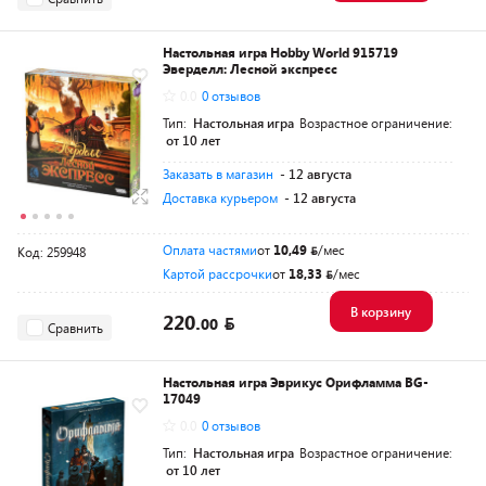
Настольная игра Hobby World 915719
Эверделл: Лесной экспресс
0.0
0 отзывов
Тип:
Настольная игра
Возрастное ограничение:
от 10 лет
Заказать в магазин
- 12 августа
Доставка курьером
- 12 августа
Оплата частями
от
10,49
/мес
Код: 259948
Картой рассрочки
от
18,33
/мес
В корзину
220.
00
Сравнить
Настольная игра Эврикус Орифламма BG-
17049
0.0
0 отзывов
Тип:
Настольная игра
Возрастное ограничение:
от 10 лет