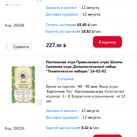
Заказать в магазин
- 12 августа
Доставка курьером
- 12 августа
Оплата частями
от
45,40
/мес
Код: 293184
Картой рассрочки
от
18,92
/мес
В корзину
227.
00
Сравнить
Настольная игра Правильные игры Шляпа.
Салонная игра. Дополнительный набор
"Тематические наборы" 14-02-02
0.0
0 отзывов
Время на партию:
40 - 90 мин
Жанр игры:
Карточная
Тип:
Настольная игра
Количество
игроков:
3 - 6
Возрастное ограничение:
от 12
лет
Заказать в магазин
- 12 августа
Доставка курьером
- 12 августа
Картой рассрочки
от
0,42
/мес
Код: 293219