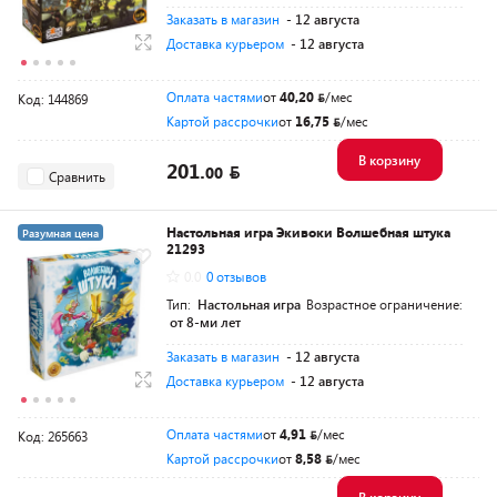
Заказать в магазин
- 12 августа
Доставка курьером
- 12 августа
Оплата частями
от
40,20
/мес
Код: 144869
Картой рассрочки
от
16,75
/мес
В корзину
201.
00
Сравнить
Настольная игра Экивоки Волшебная штука
Разумная цена
21293
0.0
0 отзывов
Тип:
Настольная игра
Возрастное ограничение:
от 8-ми лет
Заказать в магазин
- 12 августа
Доставка курьером
- 12 августа
Оплата частями
от
4,91
/мес
Код: 265663
Картой рассрочки
от
8,58
/мес