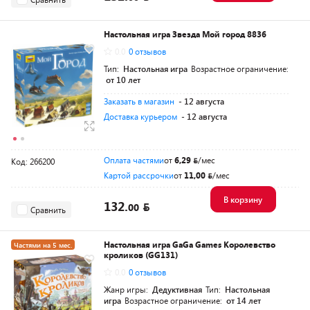
Настольная игра Звезда Мой город 8836
0.0
0 отзывов
Тип:
Настольная игра
Возрастное ограничение:
от 10 лет
Заказать в магазин
- 12 августа
Доставка курьером
- 12 августа
Оплата частями
от
6,29
/мес
Код: 266200
Картой рассрочки
от
11,00
/мес
В корзину
132.
00
Сравнить
Настольная игра GaGa Games Королевство
Частями на 5 мес.
кроликов (GG131)
0.0
0 отзывов
Жанр игры:
Дедуктивная
Тип:
Настольная
игра
Возрастное ограничение:
от 14 лет