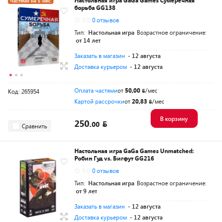
Настольная игра GaGa Games Сумеречная
Частями на 5 мес.
борьба GG138
Разумная цена
0.0
0 отзывов
Тип:
Настольная игра
Возрастное ограничение:
от 14 лет
Заказать в магазин
- 12 августа
Доставка курьером
- 12 августа
Оплата частями
от
50,00
/мес
Код: 265954
Картой рассрочки
от
20,83
/мес
В корзину
250.
00
Сравнить
Настольная игра GaGa Games Unmatched:
Робин Гуд vs. Бигфут GG216
0.0
0 отзывов
Тип:
Настольная игра
Возрастное ограничение:
от 9 лет
Заказать в магазин
- 12 августа
Доставка курьером
- 12 августа