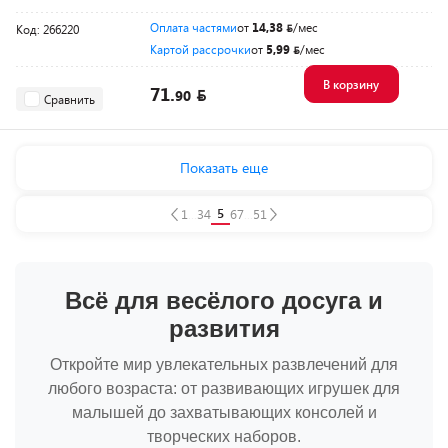
Оплата частями
от
14,38
/мес
Код: 266220
Картой рассрочки
от
5,99
/мес
В корзину
71.
90
Сравнить
Показать еще
5
1
...
3
4
6
7
...
51
Всё для весёлого досуга и
развития
Откройте мир увлекательных развлечений для
любого возраста: от развивающих игрушек для
малышей до захватывающих консолей и
творческих наборов.