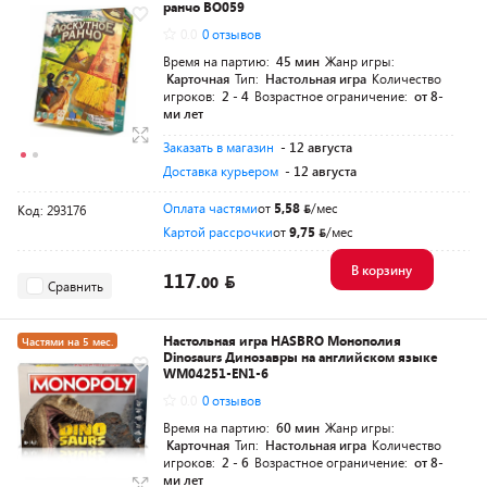
ранчо BO059
0.0
0 отзывов
Время на партию:
45 мин
Жанр игры:
Карточная
Тип:
Настольная игра
Количество
игроков:
2 - 4
Возрастное ограничение:
от 8-
ми лет
Заказать в магазин
- 12 августа
Доставка курьером
- 12 августа
Оплата частями
от
5,58
/мес
Код: 293176
Картой рассрочки
от
9,75
/мес
В корзину
117.
00
Сравнить
Настольная игра HASBRO Монополия
Частями на 5 мес.
Dinosaurs Динозавры на английском языке
WM04251-EN1-6
0.0
0 отзывов
Время на партию:
60 мин
Жанр игры:
Карточная
Тип:
Настольная игра
Количество
игроков:
2 - 6
Возрастное ограничение:
от 8-
ми лет