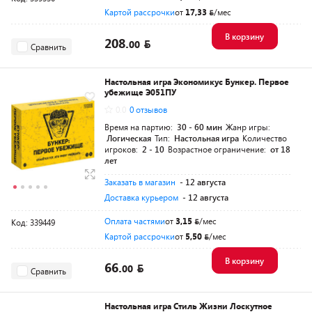
Картой рассрочки
от
17,33
/мес
В корзину
208.
00
Сравнить
Настольная игра Экономикус Бункер. Первое
убежище Э051ПУ
0.0
0 отзывов
Время на партию:
30 - 60 мин
Жанр игры:
Логическая
Тип:
Настольная игра
Количество
игроков:
2 - 10
Возрастное ограничение:
от 18
лет
Заказать в магазин
- 12 августа
Доставка курьером
- 12 августа
Оплата частями
от
3,15
/мес
Код: 339449
Картой рассрочки
от
5,50
/мес
В корзину
66.
00
Сравнить
Настольная игра Стиль Жизни Лоскутное