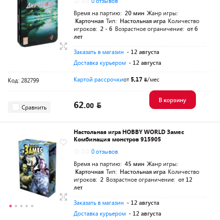
0.0
0 отзывов
Время на партию:
20 мин
Жанр игры:
Карточная
Тип:
Настольная игра
Количество
игроков:
2 - 6
Возрастное ограничение:
от 6
лет
Заказать в магазин
- 12 августа
Доставка курьером
- 12 августа
Картой рассрочки
от
5,17
/мес
Код: 282799
В корзину
62.
00
Сравнить
Настольная игра HOBBY WORLD Замес
Комбинация монстров 915905
0.0
0 отзывов
Время на партию:
45 мин
Жанр игры:
Карточная
Тип:
Настольная игра
Количество
игроков:
2
Возрастное ограничение:
от 12
лет
Заказать в магазин
- 12 августа
Доставка курьером
- 12 августа