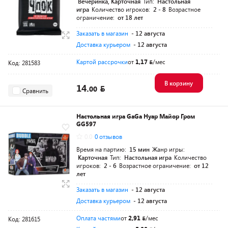
Вечеринка, Карточная
Тип:
Настольная
игра
Количество игроков:
2 - 8
Возрастное
ограничение:
от 18 лет
Заказать в магазин
- 12 августа
Доставка курьером
- 12 августа
Картой рассрочки
от
1,17
/мес
Код: 281583
В корзину
14.
00
Сравнить
Настольная игра GaGa Нуар Майор Гром
GG597
0.0
0 отзывов
Время на партию:
15 мин
Жанр игры:
Карточная
Тип:
Настольная игра
Количество
игроков:
2 - 6
Возрастное ограничение:
от 12
лет
Заказать в магазин
- 12 августа
Доставка курьером
- 12 августа
Оплата частями
от
2,91
/мес
Код: 281615