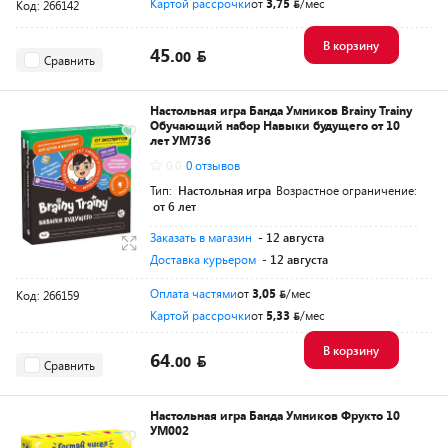
Картой рассрочки
от
3,75
/мес
Код: 266142
В корзину
45.
00
Сравнить
Настольная игра Банда Умников Brainy Trainy
Обучающий набор Навыки будущего от 10
лет УМ736
0.0
0 отзывов
Тип:
Настольная игра
Возрастное ограничение:
от 6 лет
Заказать в магазин
- 12 августа
Доставка курьером
- 12 августа
Оплата частями
от
3,05
/мес
Код: 266159
Картой рассрочки
от
5,33
/мес
В корзину
64.
00
Сравнить
Настольная игра Банда Умников Фрукто 10
УМ002