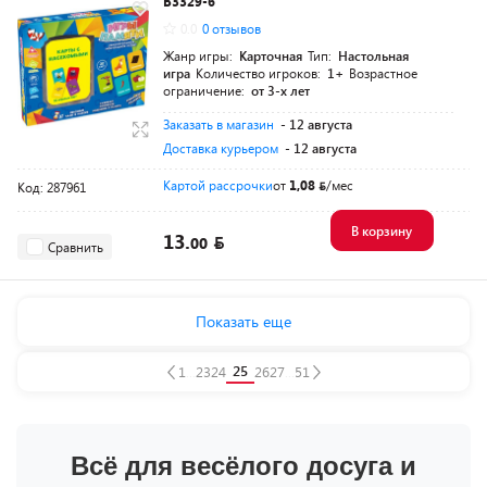
B3329-6
0.0
0 отзывов
Жанр игры:
Карточная
Тип:
Настольная
игра
Количество игроков:
1+
Возрастное
ограничение:
от 3-х лет
Заказать в магазин
- 12 августа
Доставка курьером
- 12 августа
Картой рассрочки
от
1,08
/мес
Код: 287961
В корзину
13.
00
Сравнить
Показать еще
25
1
...
23
24
26
27
...
51
Всё для весёлого досуга и