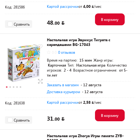
Картой рассрочки
от
4,00
/мес
Код: 281586
В корзину
48.
00
Сравнить
Настольная игра Эврикус Тигрята с
карандашами BG-17043
0.0
0 отзывов
Время на партию:
15 мин
Жанр игры:
Карточная
Тип:
Настольная игра
Количество
игроков:
2 - 4
Возрастное ограничение:
от 5-
ти лет
Заказать в магазин
- 12 августа
Доставка курьером
- 12 августа
Картой рассрочки
от
2,58
/мес
Код: 281638
В корзину
31.
00
Сравнить
Настольная игра Zhorya Игры памяти ZYB-