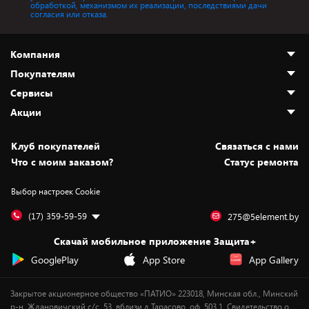
обработкой, механизмом их реализации, последствиями дачи
согласия или отказа.
Компания
Покупателям
О нас
Сервисы
Адреса магазинов
Как сделать заказ
Акции
Новости
Оплата и доставка
Программа «Защита+»
Статьи и обзоры
Безналичный расчёт
Установка техники
Скидки и промокоды
Клуб покупателей
Cвязаться с нами
Вакансии
Обмен и возврат товара
Для игровых консолей
Белорусские товары
Что с моим заказом?
Статус ремонта
Контакты
Юридическая информация
Подписки на видеосервисы
Подарки
Выбор настроек Cookie
Дай пять добру!
Обработка персональных данных
Для мобильных устройств
Бонусы
Подарочные карты
Для компьютеров
Оплата частями
(17) 359-59-59
275@5element.by
Утилизация старой техники
Предзаказы
Скачай мобильное приложение Защита+
Сервисные центры
Новинки
GooglePlay
App Store
App Gallery
Уценка
Закрытое акционерное общество «ПАТИО» 223018, Минская обл., Минский
р-н, Ждановичский с/с, 53, вблизи д.Тарасово, оф. 503.1. Свидетельство о