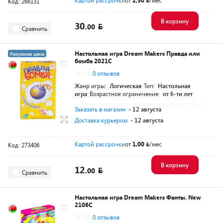
Картой рассрочки
от
2,50
/мес
Код: 266131
В корзину
30.
00
Сравнить
Настольная игра Dream Makers Правда или
Разумная цена
бомба 2021C
0.0
0 отзывов
Жанр игры:
Логическая
Тип:
Настольная
игра
Возрастное ограничение:
от 6-ти лет
Заказать в магазин
- 12 августа
Доставка курьером
- 12 августа
Картой рассрочки
от
1,00
/мес
Код: 273406
В корзину
12.
00
Сравнить
Настольная игра Dream Makers Фанты. New
2106C
0.0
0 отзывов