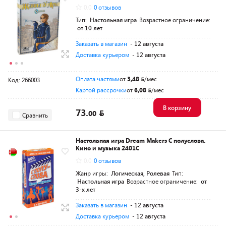
0.0
0 отзывов
Тип:
Настольная игра
Возрастное ограничение:
от 10 лет
Заказать в магазин
- 12 августа
Доставка курьером
- 12 августа
Оплата частями
от
3,48
/мес
Код: 266003
Картой рассрочки
от
6,08
/мес
В корзину
73.
00
Сравнить
Настольная игра Dream Makers С полуслова.
Кино и музыка 2401C
0.0
0 отзывов
Жанр игры:
Логическая, Ролевая
Тип:
Настольная игра
Возрастное ограничение:
от
3-х лет
Заказать в магазин
- 12 августа
Доставка курьером
- 12 августа