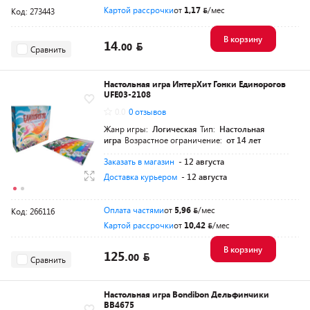
Картой рассрочки
от
1,17
/мес
Код: 273443
В корзину
14.
00
Сравнить
Настольная игра ИнтерХит Гонки Единорогов
UFE03-2108
0.0
0 отзывов
Жанр игры:
Логическая
Тип:
Настольная
игра
Возрастное ограничение:
от 14 лет
Заказать в магазин
- 12 августа
Доставка курьером
- 12 августа
Оплата частями
от
5,96
/мес
Код: 266116
Картой рассрочки
от
10,42
/мес
В корзину
125.
00
Сравнить
Настольная игра Bondibon Дельфинчики
ВВ4675