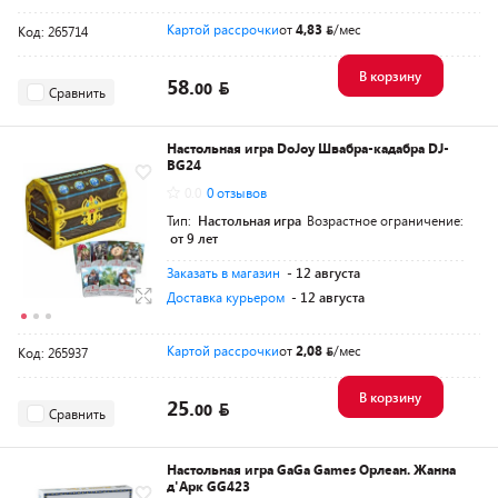
Картой рассрочки
от
4,83
/мес
Код: 265714
В корзину
58.
00
Сравнить
Настольная игра DoJoy Швабра-кадабра DJ-
BG24
0.0
0 отзывов
Тип:
Настольная игра
Возрастное ограничение:
от 9 лет
Заказать в магазин
- 12 августа
Доставка курьером
- 12 августа
Картой рассрочки
от
2,08
/мес
Код: 265937
В корзину
25.
00
Сравнить
Настольная игра GaGa Games Орлеан. Жанна
д'Арк GG423