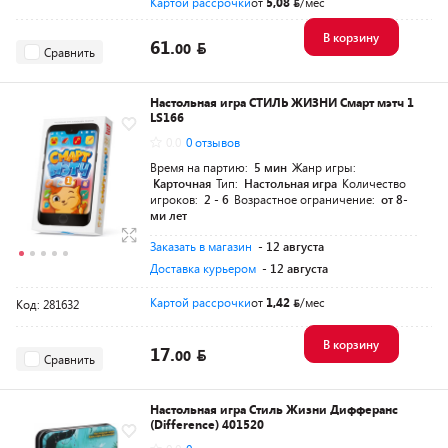
Картой рассрочки
от
5,08
/мес
В корзину
61.
00
Сравнить
Настольная игра СТИЛЬ ЖИЗНИ Смарт мэтч 1
LS166
0.0
0 отзывов
Время на партию:
5 мин
Жанр игры:
Карточная
Тип:
Настольная игра
Количество
игроков:
2 - 6
Возрастное ограничение:
от 8-
ми лет
Заказать в магазин
- 12 августа
Доставка курьером
- 12 августа
Картой рассрочки
от
1,42
/мес
Код: 281632
В корзину
17.
00
Сравнить
Настольная игра Стиль Жизни Дифферанс
(Difference) 401520