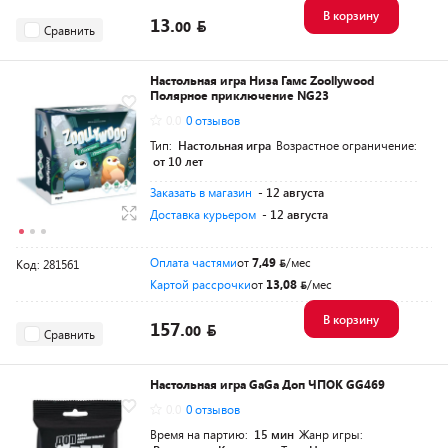
В корзину
13.
00
Сравнить
Настольная игра Низа Гамс Zoollywood
Полярное приключение NG23
0.0
0 отзывов
Тип:
Настольная игра
Возрастное ограничение:
от 10 лет
Заказать в магазин
- 12 августа
Доставка курьером
- 12 августа
Оплата частями
от
7,49
/мес
Код: 281561
Картой рассрочки
от
13,08
/мес
В корзину
157.
00
Сравнить
Настольная игра GaGa Доп ЧПОК GG469
0.0
0 отзывов
Время на партию:
15 мин
Жанр игры: