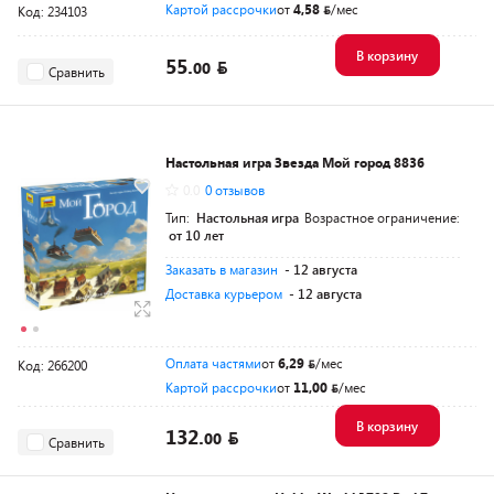
Картой рассрочки
от
4,58
/мес
Код: 234103
В корзину
55.
00
Сравнить
Настольная игра Звезда Мой город 8836
0.0
0 отзывов
Тип:
Настольная игра
Возрастное ограничение:
от 10 лет
Заказать в магазин
- 12 августа
Доставка курьером
- 12 августа
Оплата частями
от
6,29
/мес
Код: 266200
Картой рассрочки
от
11,00
/мес
В корзину
132.
00
Сравнить