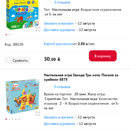
0.0
0 отзывов
Тип:
Настольная игра
Возрастное ограничение:
от 5-ти лет
Заказать в магазин
- 12 августа
Доставка курьером
- 12 августа
Картой рассрочки
от
2,50
/мес
Код: 266139
В корзину
30.
00
Сравнить
Настольная игра Звезда Три кота. Погоня за
крабами 8875
0.0
0 отзывов
Время на партию:
20 мин
Жанр игры:
Стратегия
Тип:
Настольная игра
Количество
игроков:
2 - 4
Возрастное ограничение:
от 5-
ти лет
Заказать в магазин
- 12 августа
Доставка курьером
- 12 августа