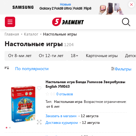
Главная
Каталог
Настольные игры
Настольные игры
От 8-ми лет
От 12-ти лет
18+
Карточные игры
Детс
По популярности
Фильтры
Настольная игра Банда Умников Зверобуквы
English УМ043
0.0
0 отзывов
Тип:
Настольная игра
Возрастное ограничение:
от 6 лет
Заказать в магазин
- 12 августа
Доставка курьером
- 12 августа