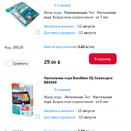
0.0
0 отзывов
Жанр игры:
Развивающая
Тип:
Настольная
игра
Возрастное ограничение:
от 7 лет
Заказать в магазин
- 12 августа
Доставка курьером
- 12 августа
Картой рассрочки
от
2,42
/мес
Код: 266126
В корзину
29.
00
Сравнить
Настольная игра Bondibon IQ-Созвездия
ВВ5958
0.0
0 отзывов
Жанр игры:
Логическая
Тип:
Настольная
игра
Возрастное ограничение:
от 6 лет
Заказать в магазин
- 12 августа
Доставка курьером
- 12 августа