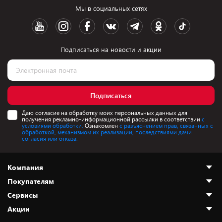
Мы в социальных сетях
Подписаться на новости и акции
Подписаться
Даю согласие на обработку моих персональных данных для
получения рекламно-информационной рассылки в соответствии
с
условиями обработки.
Ознакомлен
с разъяснением прав, связанных с
обработкой, механизмом их реализации, последствиями дачи
согласия или отказа.
Компания
Покупателям
О нас
Сервисы
Адреса магазинов
Как сделать заказ
Акции
Новости
Оплата и доставка
Программа «Защита+»