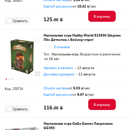
Код: 265627
Картой рассрочки
от
10,42
/мес
В корзину
125.
00
Сравнить
Настольная игра Hobby World 915630 Шерлок
Пёс Детектив с Бейкер-стрит
0.0
0 отзывов
Тип:
Настольная игра
Возрастное ограничение:
от 10 лет
Заказать в магазин
- 12 августа
Доставка курьером
- 12 августа
Оплата частями
от
5,53
/мес
Код: 259714
Картой рассрочки
от
9,67
/мес
В корзину
116.
00
Сравнить
Настольная игра GaGa Games Лакримоза
GG393