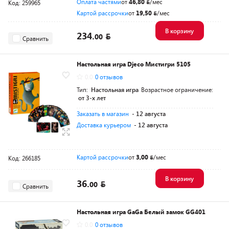
Оплата частями
от
46,80
/мес
Код: 259965
Картой рассрочки
от
19,50
/мес
В корзину
234.
00
Сравнить
Настольная игра Djeco Мистигри 5105
0.0
0 отзывов
Тип:
Настольная игра
Возрастное ограничение:
от 3-х лет
Заказать в магазин
- 12 августа
Доставка курьером
- 12 августа
Картой рассрочки
от
3,00
/мес
Код: 266185
В корзину
36.
00
Сравнить
Настольная игра GaGa Белый замок GG401
0.0
0 отзывов