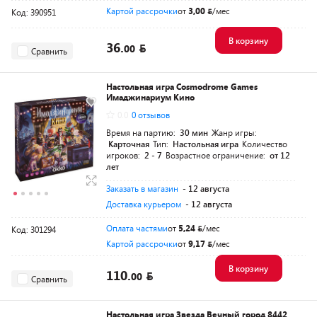
Картой рассрочки
от
3,00
/мес
Код: 390951
В корзину
36.
00
Сравнить
Настольная игра Cosmodrome Games
Имаджинариум Кино
0.0
0 отзывов
Время на партию:
30 мин
Жанр игры:
Карточная
Тип:
Настольная игра
Количество
игроков:
2 - 7
Возрастное ограничение:
от 12
лет
Заказать в магазин
- 12 августа
Доставка курьером
- 12 августа
Оплата частями
от
5,24
/мес
Код: 301294
Картой рассрочки
от
9,17
/мес
В корзину
110.
00
Сравнить
Настольная игра Звезда Вечный город 8442