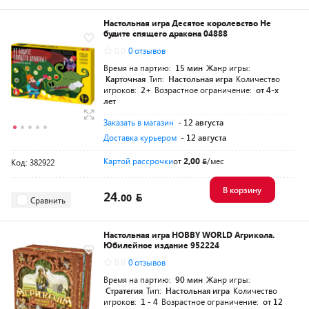
Настольная игра Десятое королевство Не
будите спящего дракона 04888
0.0
0 отзывов
Время на партию:
15 мин
Жанр игры:
Карточная
Тип:
Настольная игра
Количество
игроков:
2+
Возрастное ограничение:
от 4-х
лет
Заказать в магазин
- 12 августа
Доставка курьером
- 12 августа
Картой рассрочки
от
2,00
/мес
Код: 382922
В корзину
24.
00
Сравнить
Настольная игра HOBBY WORLD Агрикола.
Юбилейное издание 952224
0.0
0 отзывов
Время на партию:
90 мин
Жанр игры:
Стратегия
Тип:
Настольная игра
Количество
игроков:
1 - 4
Возрастное ограничение:
от 12