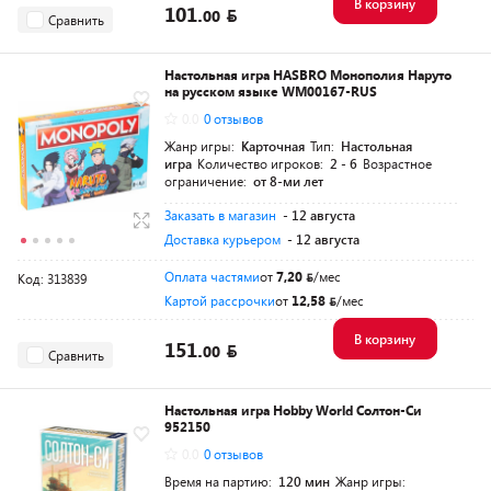
В корзину
101.
00
Сравнить
Настольная игра HASBRO Монополия Наруто
на русском языке WM00167-RUS
0.0
0 отзывов
Жанр игры:
Карточная
Тип:
Настольная
игра
Количество игроков:
2 - 6
Возрастное
ограничение:
от 8-ми лет
Заказать в магазин
- 12 августа
Доставка курьером
- 12 августа
Оплата частями
от
7,20
/мес
Код: 313839
Картой рассрочки
от
12,58
/мес
В корзину
151.
00
Сравнить
Настольная игра Hobby World Солтон-Си
952150
0.0
0 отзывов
Время на партию:
120 мин
Жанр игры: