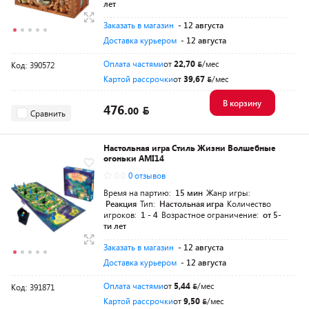
лет
Заказать в магазин
- 12 августа
Доставка курьером
- 12 августа
Оплата частями
от
22,70
/мес
Код: 390572
Картой рассрочки
от
39,67
/мес
В корзину
476.
00
Сравнить
Настольная игра Стиль Жизни Волшебные
огоньки AMI14
0.0
0 отзывов
Время на партию:
15 мин
Жанр игры:
Реакция
Тип:
Настольная игра
Количество
игроков:
1 - 4
Возрастное ограничение:
от 5-
ти лет
Заказать в магазин
- 12 августа
Доставка курьером
- 12 августа
Оплата частями
от
5,44
/мес
Код: 391871
Картой рассрочки
от
9,50
/мес