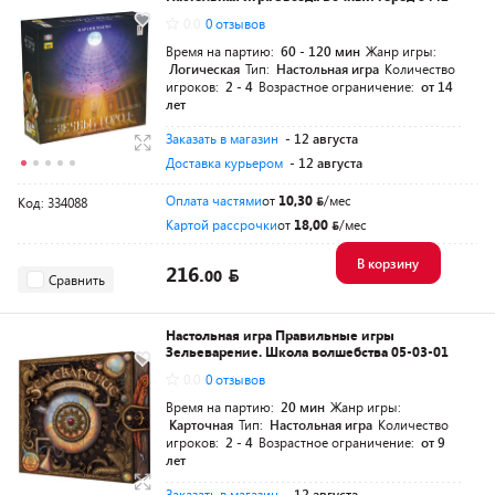
0.0
0 отзывов
Время на партию:
60 - 120 мин
Жанр игры:
Логическая
Тип:
Настольная игра
Количество
игроков:
2 - 4
Возрастное ограничение:
от 14
лет
Заказать в магазин
- 12 августа
Доставка курьером
- 12 августа
Оплата частями
от
10,30
/мес
Код: 334088
Картой рассрочки
от
18,00
/мес
В корзину
216.
00
Сравнить
Настольная игра Правильные игры
Зельеварение. Школа волшебства 05-03-01
0.0
0 отзывов
Время на партию:
20 мин
Жанр игры:
Карточная
Тип:
Настольная игра
Количество
игроков:
2 - 4
Возрастное ограничение:
от 9
лет
Заказать в магазин
- 12 августа