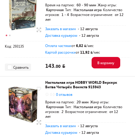
Время на партию:
60 - 90 мин
Жанр игры:
Карточная
Тип:
Настольная игра
Количество
игроков:
1 - 4
Возрастное ограничение:
от 12
лет
Заказать в магазин
- 12 августа
Доставка курьером
- 12 августа
Оплата частями
от
6,82
/мес
Код: 293135
Картой рассрочки
от
11,92
/мес
В корзину
143.
00
Сравнить
Настольная игра HOBBY WORLD Берсерк
Битва Четырёх Воинств 915943
0.0
0 отзывов
Время на партию:
20 мин
Жанр игры:
Карточная
Тип:
Настольная игра
Количество
игроков:
2
Возрастное ограничение:
от 12
лет
Заказать в магазин
- 12 августа
Доставка курьером
- 12 августа