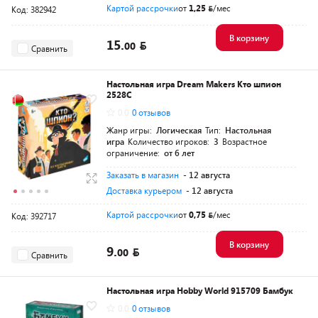
Картой рассрочки
от
1,25
/мес
Код: 382942
В корзину
15.
00
Сравнить
Настольная игра Dream Makers Кто шпион
2528C
0.0
0 отзывов
Жанр игры:
Логическая
Тип:
Настольная
игра
Количество игроков:
3
Возрастное
ограничение:
от 6 лет
Заказать в магазин
- 12 августа
Доставка курьером
- 12 августа
Картой рассрочки
от
0,75
/мес
Код: 392717
В корзину
9.
00
Сравнить
Настольная игра Hobby World 915709 Бамбук
0.0
0 отзывов