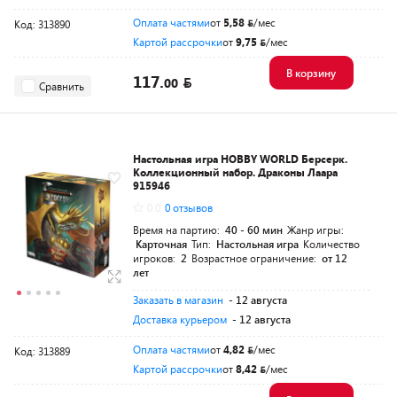
Оплата частями
от
5,58
/мес
Код: 313890
Картой рассрочки
от
9,75
/мес
В корзину
117.
00
Сравнить
Настольная игра HOBBY WORLD Берсерк.
Коллекционный набор. Драконы Лаара
915946
0.0
0 отзывов
Время на партию:
40 - 60 мин
Жанр игры:
Карточная
Тип:
Настольная игра
Количество
игроков:
2
Возрастное ограничение:
от 12
лет
Заказать в магазин
- 12 августа
Доставка курьером
- 12 августа
Оплата частями
от
4,82
/мес
Код: 313889
Картой рассрочки
от
8,42
/мес