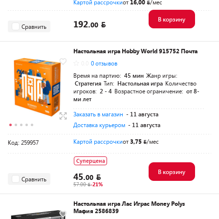
Картой рассрочки
от
16,00
/мес
В корзину
192.
00
Сравнить
Настольная игра Hobby World 915752 Почта
0.0
0 отзывов
Время на партию:
45 мин
Жанр игры:
Стратегия
Тип:
Настольная игра
Количество
игроков:
2 - 4
Возрастное ограничение:
от 8-
ми лет
Заказать в магазин
- 11 августа
Доставка курьером
- 11 августа
Картой рассрочки
от
3,75
/мес
Код: 259957
Суперцена
В корзину
45.
00
Сравнить
57.00
-21%
Настольная игра Лас Играс Money Polys
Мафия 2586839