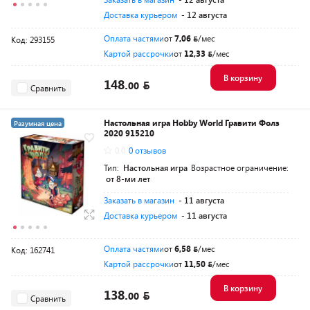
Доставка курьером
- 12 августа
Оплата частями
от
7,06
/мес
Код: 293155
Картой рассрочки
от
12,33
/мес
В корзину
148.
00
Сравнить
Настольная игра Hobby World Гравити Фолз
Разумная цена
2020 915210
0.0
0 отзывов
Тип:
Настольная игра
Возрастное ограничение:
от 8-ми лет
Заказать в магазин
- 11 августа
Доставка курьером
- 11 августа
Оплата частями
от
6,58
/мес
Код: 162741
Картой рассрочки
от
11,50
/мес
В корзину
138.
00
Сравнить