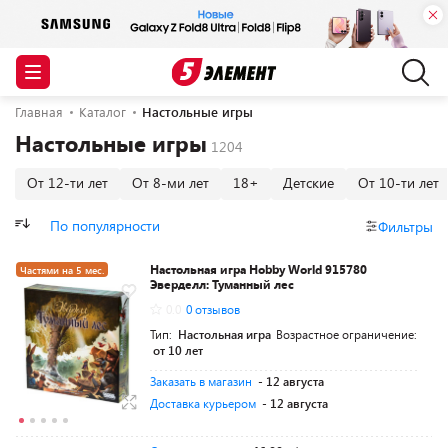
Главная
Каталог
Настольные игры
Настольные игры
От 12-ти лет
От 8-ми лет
18+
Детские
От 10-ти лет
По популярности
Фильтры
Настольная игра Hobby World 915780
Частями на 5 мес.
Эверделл: Туманный лес
0.0
0 отзывов
Тип:
Настольная игра
Возрастное ограничение:
от 10 лет
Заказать в магазин
- 12 августа
Доставка курьером
- 12 августа