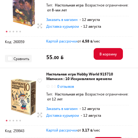
Тип:
Настольная игра
Возрастное ограничение:
от 8-ми лет
Заказать в магазин
- 12 августа
Доставка курьером
- 12 августа
Картой рассрочки
от
4,58
/мес
Код: 260059
В корзину
55.
00
Сравнить
Настольная игра Hobby World 915710
Манчкин : 10 Искривляние времени
0.0
0 отзывов
Тип:
Настольная игра
Возрастное ограничение:
от 12 лет
Заказать в магазин
- 12 августа
Доставка курьером
- 12 августа
Картой рассрочки
от
3,17
/мес
Код: 259943