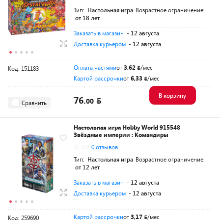
Тип:
Настольная игра
Возрастное ограничение:
от 18 лет
Заказать в магазин
- 12 августа
Доставка курьером
- 12 августа
Оплата частями
от
3,62
/мес
Код: 151183
Картой рассрочки
от
6,33
/мес
В корзину
76.
00
Сравнить
Настольная игра Hobby World 915548
Звёздные империи : Командиры
0.0
0 отзывов
Тип:
Настольная игра
Возрастное ограничение:
от 12 лет
Заказать в магазин
- 12 августа
Доставка курьером
- 12 августа
Картой рассрочки
от
3,17
/мес
Код: 259690