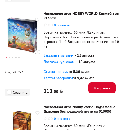
Настольная игра HOBBY WORLD Космобюро
915890
0.0
0 отзывов
Время на партию:
60 мин
Жанр игры:
Карточная
Тип:
Настольная игра
Количество
игроков:
1 - 4
Возрастное ограничение:
от 10
лет
Заказать в магазин
- 12 августа
Доставка курьером
- 12 августа
Оплата частями
от
5,39
/мес
Код: 281597
Картой рассрочки
от
9,42
/мес
В корзину
113.
00
Сравнить
Настольная игра Hobby World Подземелье
Драконы беспощадной пустыни 915096
0.0
0 отзывов
Время на партию:
60 мин
Жанр игры: