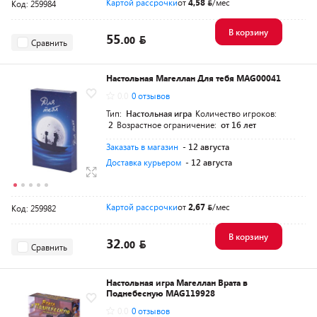
Картой рассрочки
от
4,58
/мес
Код: 259984
В корзину
55.
00
Сравнить
Настольная Магеллан Для тебя MAG00041
0.0
0 отзывов
Тип:
Настольная игра
Количество игроков:
2
Возрастное ограничение:
от 16 лет
Заказать в магазин
- 12 августа
Доставка курьером
- 12 августа
Картой рассрочки
от
2,67
/мес
Код: 259982
В корзину
32.
00
Сравнить
Настольная игра Магеллан Врата в
Поднебесную MAG119928
0.0
0 отзывов