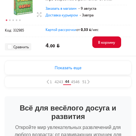
Заказать в магазин
- 9 августа
Доставка курьером
- Завтра
Картой рассрочки
от
0,33
/мес
Код: 332985
В корзину
4.
00
Сравнить
Показать еще
44
1
...
42
43
45
46
...
51
Всё для весёлого досуга и
развития
Откройте мир увлекательных развлечений для
любого возраста: от развивающих игрушек для