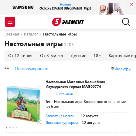
Главная
Каталог
Настольные игры
Настольные игры
От 12-ти лет
От 8-ми лет
Детские
18+
Карточные иг
По популярности
Фильтры
Настольная Магеллан Волшебник
Изумрудного города MAG00774
0.0
0 отзывов
Тип:
Настольная игра
Возрастное ограничение:
от 6 лет
Заказать в магазин
- 12 августа
Доставка курьером
- 12 августа