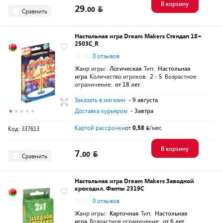
В корзину
29.
00
Сравнить
Настольная игра Dream Makers Стендап 18+
2503C_R
0.0
0 отзывов
Жанр игры:
Логическая
Тип:
Настольная
игра
Количество игроков:
2 - 5
Возрастное
ограничение:
от 18 лет
Заказать в магазин
- 9 августа
Доставка курьером
- Завтра
Картой рассрочки
от
0,58
/мес
Код: 337613
В корзину
7.
00
Сравнить
Настольная игра Dream Makers Заводной
крокодил. Фанты 2319C
0.0
0 отзывов
Жанр игры:
Карточная
Тип:
Настольная
игра
Возрастное ограничение:
от 6 лет