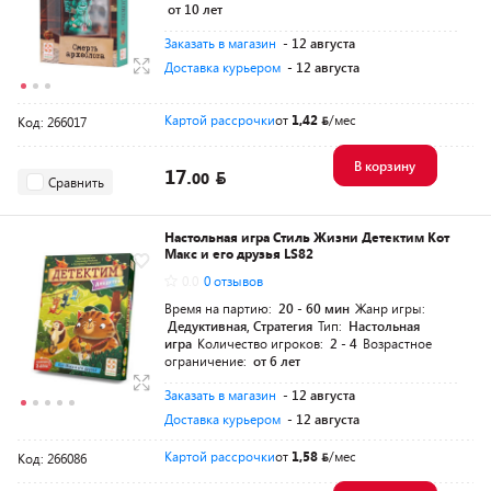
от 10 лет
Заказать в магазин
- 12 августа
Доставка курьером
- 12 августа
Картой рассрочки
от
1,42
/мес
Код: 266017
В корзину
17.
00
Сравнить
Настольная игра Стиль Жизни Детектим Кот
Макс и его друзья LS82
0.0
0 отзывов
Время на партию:
20 - 60 мин
Жанр игры:
Дедуктивная, Стратегия
Тип:
Настольная
игра
Количество игроков:
2 - 4
Возрастное
ограничение:
от 6 лет
Заказать в магазин
- 12 августа
Доставка курьером
- 12 августа
Картой рассрочки
от
1,58
/мес
Код: 266086