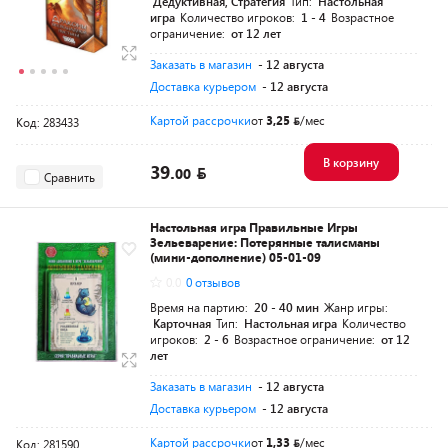
Дедуктивная, Стратегия
Тип:
Настольная
игра
Количество игроков:
1 - 4
Возрастное
ограничение:
от 12 лет
Заказать в магазин
- 12 августа
Доставка курьером
- 12 августа
Картой рассрочки
от
3,25
/мес
Код: 283433
В корзину
39.
00
Сравнить
Настольная игра Правильные Игры
Зельеварение: Потерянные талисманы
(мини-дополнение) 05-01-09
0.0
0 отзывов
Время на партию:
20 - 40 мин
Жанр игры:
Карточная
Тип:
Настольная игра
Количество
игроков:
2 - 6
Возрастное ограничение:
от 12
лет
Заказать в магазин
- 12 августа
Доставка курьером
- 12 августа
Картой рассрочки
от
1,33
/мес
Код: 281590