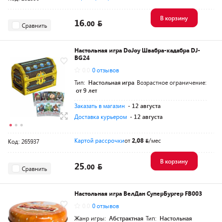
В корзину
16.
00
Сравнить
Настольная игра DoJoy Швабра-кадабра DJ-
BG24
0.0
0 отзывов
Тип:
Настольная игра
Возрастное ограничение:
от 9 лет
Заказать в магазин
- 12 августа
Доставка курьером
- 12 августа
Картой рассрочки
от
2,08
/мес
Код: 265937
В корзину
25.
00
Сравнить
Настольная игра ВелДан СуперБургер FB003
0.0
0 отзывов
Жанр игры:
Абстрактная
Тип:
Настольная