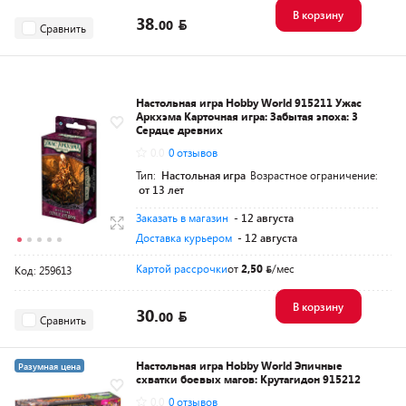
В корзину
38.
00
Сравнить
Настольная игра Hobby World 915211 Ужас
Аркхэма Карточная игра: Забытая эпоха: 3
Сердце древних
0.0
0 отзывов
Тип:
Настольная игра
Возрастное ограничение:
от 13 лет
Заказать в магазин
- 12 августа
Доставка курьером
- 12 августа
Картой рассрочки
от
2,50
/мес
Код: 259613
В корзину
30.
00
Сравнить
Настольная игра Hobby World Эпичные
Разумная цена
схватки боевых магов: Крутагидон 915212
0.0
0 отзывов