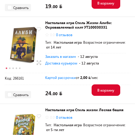
В корзину
19.
00
Сравнить
Настольная игра Стиль Жизни Алиби:
Окровавленный килт УТ100030331
0.0
0 отзывов
Тип:
Настольная игра
Возрастное ограничение:
от 14 лет
Заказать в магазин
- 12 августа
Доставка курьером
- 12 августа
Картой рассрочки
от
2,00
/мес
Код: 266161
В корзину
24.
00
Сравнить
Настольная игра Стиль жизни Лесная башня
0.0
0 отзывов
Тип:
Настольная игра
Возрастное ограничение:
от 5-ти лет