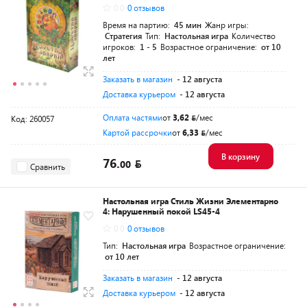
0.0
0 отзывов
Время на партию:
45 мин
Жанр игры:
Стратегия
Тип:
Настольная игра
Количество
игроков:
1 - 5
Возрастное ограничение:
от 10
лет
Заказать в магазин
- 12 августа
Доставка курьером
- 12 августа
Оплата частями
от
3,62
/мес
Код: 260057
Картой рассрочки
от
6,33
/мес
В корзину
76.
00
Сравнить
Настольная игра Стиль Жизни Элементарно
4: Нарушенный покой LS45-4
0.0
0 отзывов
Тип:
Настольная игра
Возрастное ограничение:
от 10 лет
Заказать в магазин
- 12 августа
Доставка курьером
- 12 августа