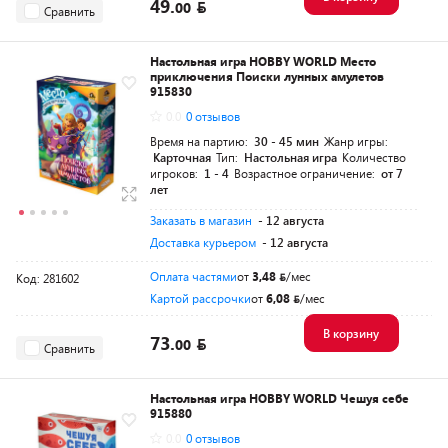
49.
00
Сравнить
Настольная игра HOBBY WORLD Место
приключения Поиски лунных амулетов
915830
0.0
0 отзывов
Время на партию:
30 - 45 мин
Жанр игры:
Карточная
Тип:
Настольная игра
Количество
игроков:
1 - 4
Возрастное ограничение:
от 7
лет
Заказать в магазин
- 12 августа
Доставка курьером
- 12 августа
Оплата частями
от
3,48
/мес
Код: 281602
Картой рассрочки
от
6,08
/мес
В корзину
73.
00
Сравнить
Настольная игра HOBBY WORLD Чешуя себе
915880
0.0
0 отзывов