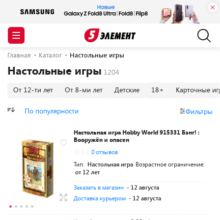
Главная
Каталог
Настольные игры
Настольные игры
От 12-ти лет
От 8-ми лет
Детские
18+
Карточные иг
По популярности
Фильтры
Настольная игра Hobby World 915331 Бэнг! :
Вооружён и опасен
0.0
0 отзывов
Тип:
Настольная игра
Возрастное ограничение:
от 12 лет
Заказать в магазин
- 12 августа
Доставка курьером
- 12 августа