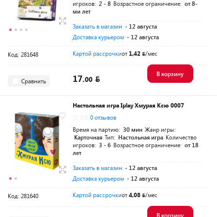
игроков:
2 - 8
Возрастное ограничение:
от 8-
ми лет
Заказать в магазин
- 12 августа
Доставка курьером
- 12 августа
Картой рассрочки
от
1,42
/мес
Код: 281648
В корзину
17.
00
Сравнить
Настольная игра Iplay Хмурая Ксю 0007
0.0
0 отзывов
Время на партию:
30 мин
Жанр игры:
Карточная
Тип:
Настольная игра
Количество
игроков:
3 - 6
Возрастное ограничение:
от 18
лет
Заказать в магазин
- 12 августа
Доставка курьером
- 12 августа
Картой рассрочки
от
4,08
/мес
Код: 281640
В корзину