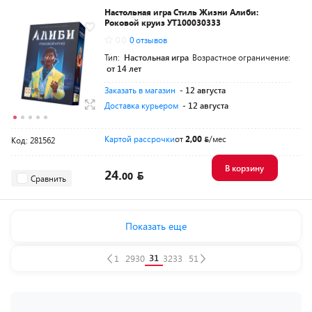
Настольная игра Стиль Жизни Алиби:
Роковой круиз УТ100030333
0.0
0 отзывов
Тип:
Настольная игра
Возрастное ограничение:
от 14 лет
Заказать в магазин
- 12 августа
Доставка курьером
- 12 августа
Картой рассрочки
от
2,00
/мес
Код: 281562
В корзину
24.
00
Сравнить
Показать еще
31
1
...
29
30
32
33
...
51