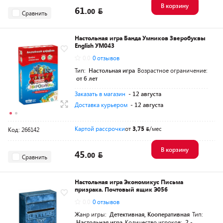
В корзину
61.
00
Сравнить
Настольная игра Банда Умников Зверобуквы
English УМ043
0.0
0 отзывов
Тип:
Настольная игра
Возрастное ограничение:
от 6 лет
Заказать в магазин
- 12 августа
Доставка курьером
- 12 августа
Картой рассрочки
от
3,75
/мес
Код: 266142
В корзину
45.
00
Сравнить
Настольная игра Экономикус Письма
призрака. Почтовый ящик Э056
0.0
0 отзывов
Жанр игры:
Детективная, Кооперативная
Тип:
Настольная игра
Количество игроков:
2 -