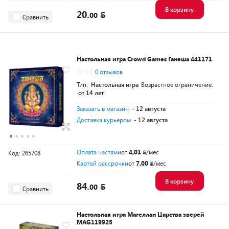
В корзину
20.
00
Сравнить
Настольная игра Crowd Games Ганеша 441171
0.0
0 отзывов
Тип:
Настольная игра
Возрастное ограничение:
от 14 лет
Заказать в магазин
- 12 августа
Доставка курьером
- 12 августа
Оплата частями
от
4,01
/мес
Код: 265708
Картой рассрочки
от
7,00
/мес
В корзину
84.
00
Сравнить
Настольная игра Магеллан Царства зверей
MAG119925