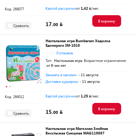
Картой рассрочки
от
1,42
/мес
Код: 266077
В корзину
17.
00
Сравнить
Настольная игра Bumbaram Ходилка
Единороги IM-1010
0.0
0 отзывов
Тип:
Настольная игра
Возрастное ограничение:
от 8-ми лет
Заказать в магазин
- 11 августа
Доставка курьером
- 11 августа
Картой рассрочки
от
1,25
/мес
Код: 266012
В корзину
15.
00
Сравнить
Настольная игра Магеллан Злобная
Бесстыжая Смешная MAG119887