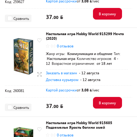
Картой рассрочки
от
3,08
/мес
Код: 259627
В корзину
37.
00
Сравнить
Настольная игра Hobby World 915299 Нечто
(2020)
0.0
0 отзывов
Жанр игры:
Коммуникация и общение
Тип:
Настольная игра
Количество игроков:
4 -
12
Возрастное ограничение:
от 18 лет
Заказать в магазин
- 12 августа
Доставка курьером
- 12 августа
Картой рассрочки
от
3,08
/мес
Код: 260081
В корзину
37.
00
Сравнить
Настольная игра Hobby World 915685
Подземелье Ярость богини змей
0.0
0 отзывов