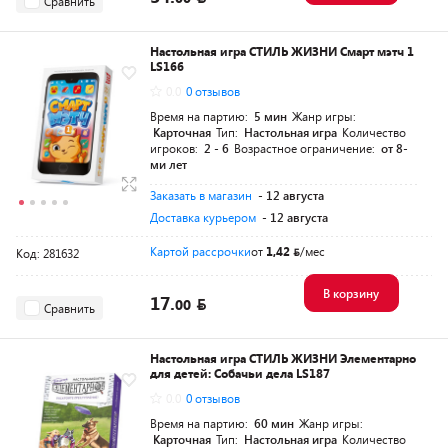
Сравнить
Настольная игра СТИЛЬ ЖИЗНИ Смарт мэтч 1
LS166
0.0
0 отзывов
Время на партию:
5 мин
Жанр игры:
Карточная
Тип:
Настольная игра
Количество
игроков:
2 - 6
Возрастное ограничение:
от 8-
ми лет
Заказать в магазин
- 12 августа
Доставка курьером
- 12 августа
Картой рассрочки
от
1,42
/мес
Код: 281632
В корзину
17.
00
Сравнить
Настольная игра СТИЛЬ ЖИЗНИ Элементарно
для детей: Собачьи дела LS187
0.0
0 отзывов
Время на партию:
60 мин
Жанр игры:
Карточная
Тип:
Настольная игра
Количество