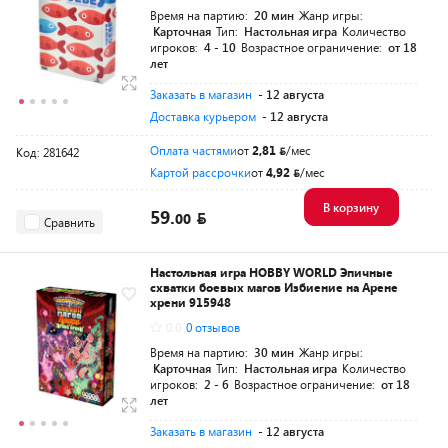
Время на партию:
20 мин
Жанр игры:
Карточная
Тип:
Настольная игра
Количество
игроков:
4 - 10
Возрастное ограничение:
от 18
лет
Заказать в магазин
- 12 августа
Доставка курьером
- 12 августа
Оплата частями
от
2,81
/мес
Код: 281642
Картой рассрочки
от
4,92
/мес
В корзину
59.
00
Сравнить
Настольная игра HOBBY WORLD Эпичные
схватки боевых магов Избиение на Арене
хрени 915948
0.0
0 отзывов
Время на партию:
30 мин
Жанр игры:
Карточная
Тип:
Настольная игра
Количество
игроков:
2 - 6
Возрастное ограничение:
от 18
лет
Заказать в магазин
- 12 августа