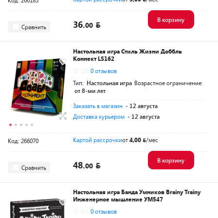
Код: 266185
В корзину
36.
00
Сравнить
Настольная игра Стиль Жизни Доббль
Коннект LS162
0.0
0 отзывов
Тип:
Настольная игра
Возрастное ограничение:
от 8-ми лет
Заказать в магазин
- 12 августа
Доставка курьером
- 12 августа
Картой рассрочки
от
4,00
/мес
Код: 266070
В корзину
48.
00
Сравнить
Настольная игра Банда Умников Brainy Trainy
Инженерное мышление УМ547
0.0
0 отзывов