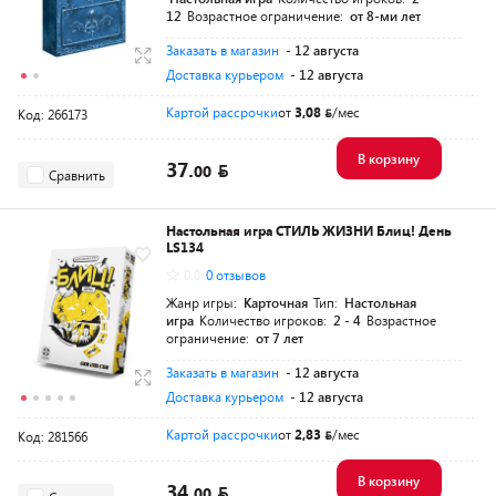
12
Возрастное ограничение:
от 8-ми лет
Заказать в магазин
- 12 августа
Доставка курьером
- 12 августа
Картой рассрочки
от
3,08
/мес
Код: 266173
В корзину
37.
00
Сравнить
Настольная игра СТИЛЬ ЖИЗНИ Блиц! День
LS134
0.0
0 отзывов
Жанр игры:
Карточная
Тип:
Настольная
игра
Количество игроков:
2 - 4
Возрастное
ограничение:
от 7 лет
Заказать в магазин
- 12 августа
Доставка курьером
- 12 августа
Картой рассрочки
от
2,83
/мес
Код: 281566
В корзину
34.
00