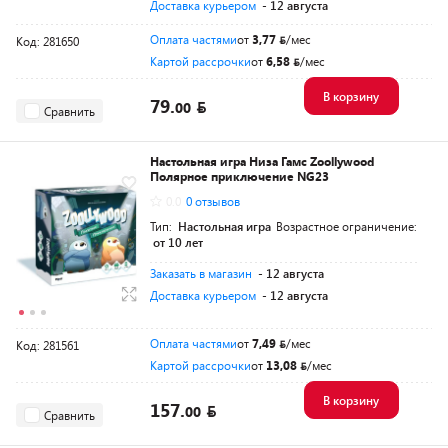
Доставка курьером
- 12 августа
Оплата частями
от
3,77
/мес
Код: 281650
Картой рассрочки
от
6,58
/мес
В корзину
79.
00
Сравнить
Настольная игра Низа Гамс Zoollywood
Полярное приключение NG23
0.0
0 отзывов
Тип:
Настольная игра
Возрастное ограничение:
от 10 лет
Заказать в магазин
- 12 августа
Доставка курьером
- 12 августа
Оплата частями
от
7,49
/мес
Код: 281561
Картой рассрочки
от
13,08
/мес
В корзину
157.
00
Сравнить