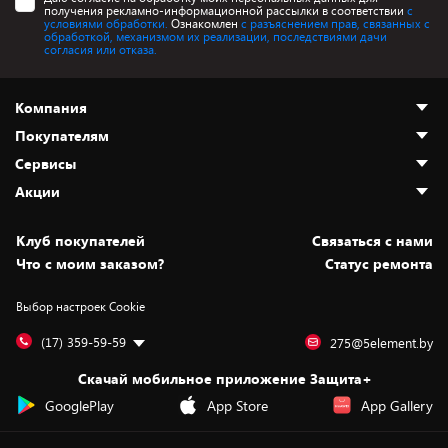
получения рекламно-информационной рассылки в соответствии
с
условиями обработки.
Ознакомлен
с разъяснением прав, связанных с
обработкой, механизмом их реализации, последствиями дачи
согласия или отказа.
Компания
Покупателям
О нас
Сервисы
Адреса магазинов
Как сделать заказ
Акции
Новости
Оплата и доставка
Программа «Защита+»
Статьи и обзоры
Безналичный расчёт
Установка техники
Скидки и промокоды
Клуб покупателей
Cвязаться с нами
Вакансии
Обмен и возврат товара
Для игровых консолей
Белорусские товары
Что с моим заказом?
Статус ремонта
Контакты
Юридическая информация
Подписки на видеосервисы
Подарки
Выбор настроек Cookie
Дай пять добру!
Обработка персональных данных
Для мобильных устройств
Бонусы
Подарочные карты
Для компьютеров
Оплата частями
(17) 359-59-59
275@5element.by
Утилизация старой техники
Новинки
Скачай мобильное приложение Защита+
Сервисные центры
Уценка
GooglePlay
App Store
App Gallery