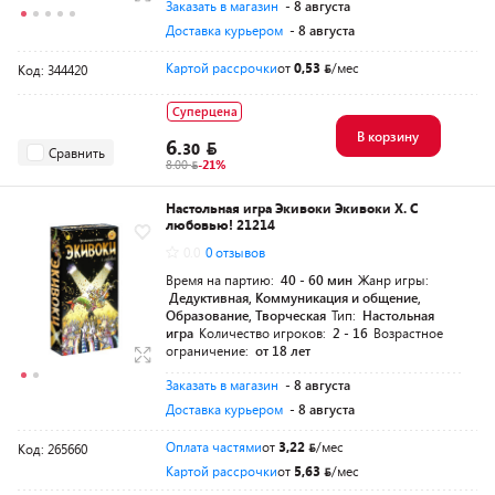
Заказать в магазин
- 8 августа
Доставка курьером
- 8 августа
Картой рассрочки
от
0,53
/мес
Код: 344420
Суперцена
В корзину
6.
30
Сравнить
8.00
-21%
Настольная игра Экивоки Экивоки Х. С
любовью! 21214
0.0
0 отзывов
Время на партию:
40 - 60 мин
Жанр игры:
Дедуктивная, Коммуникация и общение,
Образование, Творческая
Тип:
Настольная
игра
Количество игроков:
2 - 16
Возрастное
ограничение:
от 18 лет
Заказать в магазин
- 8 августа
Доставка курьером
- 8 августа
Оплата частями
от
3,22
/мес
Код: 265660
Картой рассрочки
от
5,63
/мес