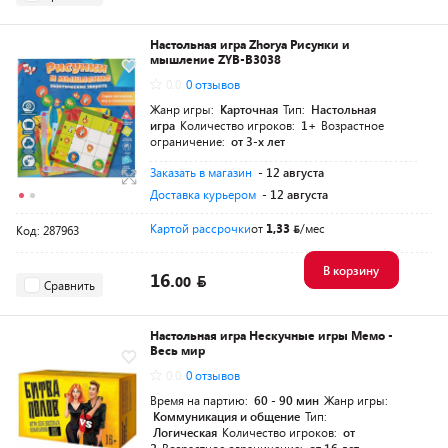
Настольная игра Zhorya Рисунки и
мышление ZYB-B3038
0.0
0 отзывов
Жанр игры:
Карточная
Тип:
Настольная
игра
Количество игроков:
1+
Возрастное
ограничение:
от 3-х лет
Заказать в магазин
- 12 августа
Доставка курьером
- 12 августа
Картой рассрочки
от
1,33
/мес
Код: 287963
В корзину
16.
00
Сравнить
Настольная игра Нескучные игры Мемо -
Весь мир
0.0
0 отзывов
Время на партию:
60 - 90 мин
Жанр игры:
Коммуникация и общение
Тип:
Логическая
Количество игроков:
от