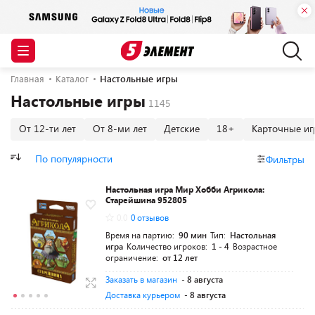
Главная
Каталог
Настольные игры
Настольные игры
От 12-ти лет
От 8-ми лет
Детские
18+
Карточные иг
По популярности
Фильтры
Настольная игра Мир Хобби Агрикола:
Старейшина 952805
0.0
0 отзывов
Время на партию:
90 мин
Тип:
Настольная
игра
Количество игроков:
1 - 4
Возрастное
ограничение:
от 12 лет
Заказать в магазин
- 8 августа
Доставка курьером
- 8 августа