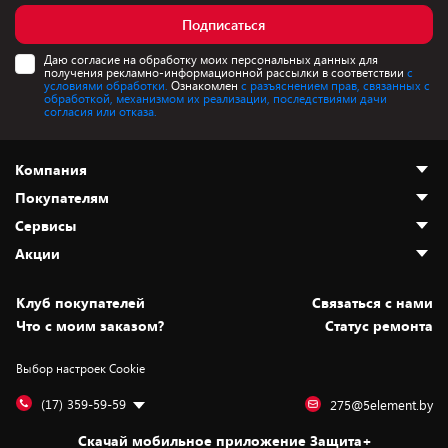
Подписаться
Даю согласие на обработку моих персональных данных для
получения рекламно-информационной рассылки в соответствии
с
условиями обработки.
Ознакомлен
с разъяснением прав, связанных с
обработкой, механизмом их реализации, последствиями дачи
согласия или отказа.
Компания
Покупателям
О нас
Сервисы
Адреса магазинов
Как сделать заказ
Акции
Новости
Оплата и доставка
Программа «Защита+»
Статьи и обзоры
Безналичный расчёт
Установка техники
Скидки и промокоды
Клуб покупателей
Cвязаться с нами
Вакансии
Обмен и возврат товара
Для игровых консолей
Белорусские товары
Что с моим заказом?
Статус ремонта
Контакты
Юридическая информация
Подписки на видеосервисы
Подарки
Выбор настроек Cookie
Дай пять добру!
Обработка персональных данных
Для мобильных устройств
Бонусы
Подарочные карты
Для компьютеров
Оплата частями
(17) 359-59-59
275@5element.by
Утилизация старой техники
Новинки
Скачай мобильное приложение Защита+