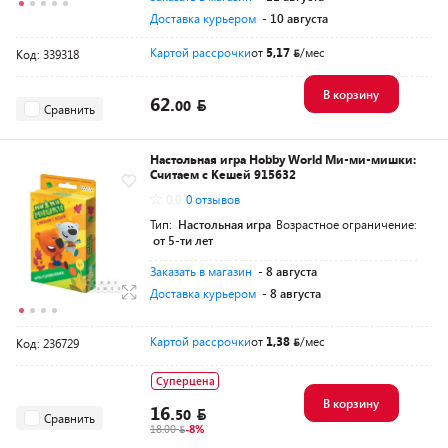
Доставка курьером
- 10 августа
Картой рассрочки
от
5,17
/мес
Код: 339318
В корзину
62.
00
Сравнить
Настольная игра Hobby World Ми-ми-мишки:
Считаем с Кешей 915632
0.0
0 отзывов
Тип:
Настольная игра
Возрастное ограничение:
от 5-ти лет
Заказать в магазин
- 8 августа
Доставка курьером
- 8 августа
Картой рассрочки
от
1,38
/мес
Код: 236729
Суперцена
В корзину
16.
50
Сравнить
18.00
-8%