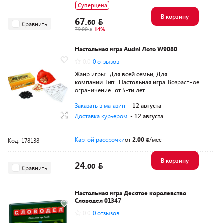
Суперцена
В корзину
67.
60
Сравнить
79.00
-14%
Настольная игра Ausini Лото W9080
0.0
0 отзывов
Жанр игры:
Для всей семьи, Для
компании
Тип:
Настольная игра
Возрастное
ограничение:
от 5-ти лет
Заказать в магазин
- 12 августа
Доставка курьером
- 12 августа
Картой рассрочки
от
2,00
/мес
Код: 178138
В корзину
24.
00
Сравнить
Настольная игра Десятое королевство
Словодел 01347
0.0
0 отзывов