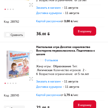
2
Возрастное ограничение:
от 16 лет
Заказать в магазин
- 11 августа
Доставка курьером
- 11 августа
Картой рассрочки
от
3,00
/мес
Код: 289762
В корзину
36.
00
Сравнить
Настольная игра Десятое королевство
Викторина первоклассника. Подготовка к
школе
0.0
0 отзывов
Жанр игры:
Образование
Тип:
Логическая
Количество игроков:
2 -
6
Возрастное ограничение:
от 5-ти лет
Заказать в магазин
- 11 августа
Доставка курьером
- 11 августа
Картой рассрочки
от
1,75
/мес
Код: 289745
В корзину
21.
00