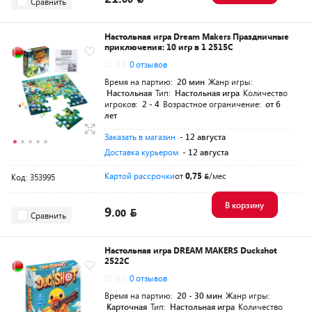
Сравнить
Настольная игра Dream Makers Праздничные
приключения: 10 игр в 1 2515C
0.0
0 отзывов
Время на партию:
20 мин
Жанр игры:
Настольная
Тип:
Настольная игра
Количество
игроков:
2 - 4
Возрастное ограничение:
от 6
лет
Заказать в магазин
- 12 августа
Доставка курьером
- 12 августа
Картой рассрочки
от
0,75
/мес
Код: 353995
В корзину
9.
00
Сравнить
Настольная игра DREAM MAKERS Duckshot
2522C
0.0
0 отзывов
Время на партию:
20 - 30 мин
Жанр игры:
Карточная
Тип:
Настольная игра
Количество