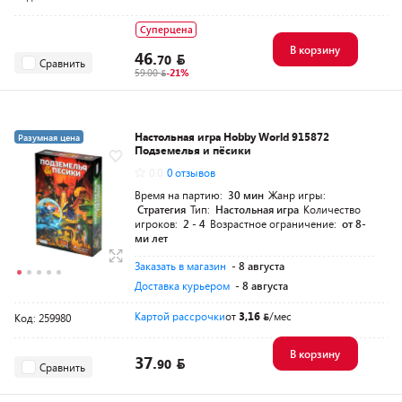
Суперцена
В корзину
46.
70
Сравнить
59.00
-21%
Настольная игра Hobby World 915872
Разумная цена
Подземелья и пёсики
0.0
0 отзывов
Время на партию:
30 мин
Жанр игры:
Стратегия
Тип:
Настольная игра
Количество
игроков:
2 - 4
Возрастное ограничение:
от 8-
ми лет
Заказать в магазин
- 8 августа
Доставка курьером
- 8 августа
Картой рассрочки
от
3,16
/мес
Код: 259980
В корзину
37.
90
Сравнить