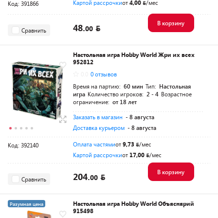
Картой рассрочки
от
4,00
/мес
Код: 391866
В корзину
48.
00
Сравнить
Настольная игра Hobby World Жри их всех
952812
0.0
0 отзывов
Время на партию:
60 мин
Тип:
Настольная
игра
Количество игроков:
2 - 4
Возрастное
ограничение:
от 18 лет
Заказать в магазин
- 8 августа
Доставка курьером
- 8 августа
Оплата частями
от
9,73
/мес
Код: 392140
Картой рассрочки
от
17,00
/мес
В корзину
204.
00
Сравнить
Настольная игра Hobby World Объяснярий
Разумная цена
915498