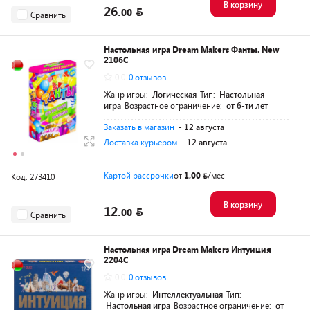
В корзину
26.
00
Сравнить
Настольная игра Dream Makers Фанты. New
2106C
0.0
0 отзывов
Жанр игры:
Логическая
Тип:
Настольная
игра
Возрастное ограничение:
от 6-ти лет
Заказать в магазин
- 12 августа
Доставка курьером
- 12 августа
Картой рассрочки
от
1,00
/мес
Код: 273410
В корзину
12.
00
Сравнить
Настольная игра Dream Makers Интуиция
2204C
0.0
0 отзывов
Жанр игры:
Интеллектуальная
Тип:
Настольная игра
Возрастное ограничение:
от