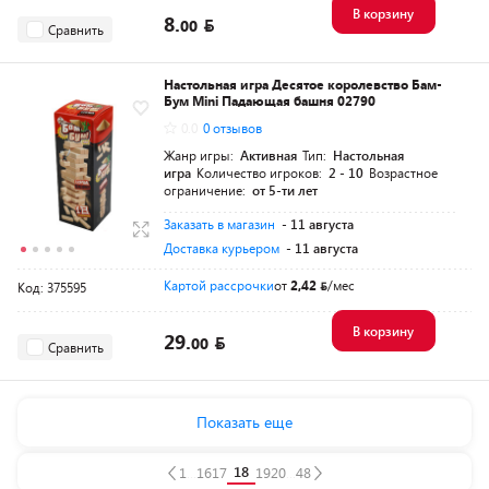
В корзину
8.
00
Сравнить
Настольная игра Десятое королевство Бам-
Бум Mini Падающая башня 02790
0.0
0 отзывов
Жанр игры:
Активная
Тип:
Настольная
игра
Количество игроков:
2 - 10
Возрастное
ограничение:
от 5-ти лет
Заказать в магазин
- 11 августа
Доставка курьером
- 11 августа
Картой рассрочки
от
2,42
/мес
Код: 375595
В корзину
29.
00
Сравнить
Показать еще
18
1
...
16
17
19
20
...
48