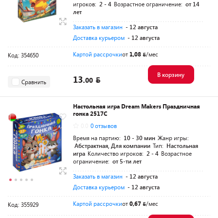
игроков:
2 - 4
Возрастное ограничение:
от 14
лет
Заказать в магазин
- 12 августа
Доставка курьером
- 12 августа
Картой рассрочки
от
1,08
/мес
Код: 354650
В корзину
13.
00
Сравнить
Настольная игра Dream Makers Праздничная
гонка 2517C
0.0
0 отзывов
Время на партию:
10 - 30 мин
Жанр игры:
Абстрактная, Для компании
Тип:
Настольная
игра
Количество игроков:
2 - 4
Возрастное
ограничение:
от 5-ти лет
Заказать в магазин
- 12 августа
Доставка курьером
- 12 августа
Картой рассрочки
от
0,67
/мес
Код: 355929