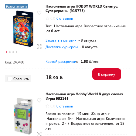
Настольная игра HOBBY WORLD Свинтус:
Разумная цена
Суперхрюны (915775)
0.0
0 отзывов
Тип:
Настольная игра
Возрастное ограничение:
от 6 лет
Заказать в магазин
- 8 августа
Доставка курьером
- 8 августа
Картой рассрочки
от
1,58
/мес
Код: 243486
В корзину
18.
90
Сравнить
Настольная игра Hobby World В двух словах
Игры 952165
0.0
0 отзывов
Время на партию:
15 мин
Жанр игры:
Настольная
Тип:
Настольная игра
Количество
игроков:
2 - 7
Возрастное ограничение:
от 18
лет