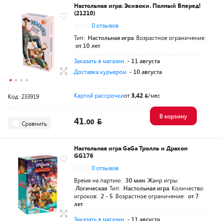
Настольная игра: Экивоки. Полный Вперед!
(21210)
0.0
0 отзывов
Тип:
Настольная игра
Возрастное ограничение:
от 10 лет
Заказать в магазин
- 11 августа
Доставка курьером
- 10 августа
Картой рассрочки
от
3,42
/мес
Код: 233919
В корзину
41.
00
Сравнить
Настольная игра GaGa Тролль и Дракон
GG176
0.0
0 отзывов
Время на партию:
30 мин
Жанр игры:
Логическая
Тип:
Настольная игра
Количество
игроков:
2 - 5
Возрастное ограничение:
от 7
лет
Заказать в магазин
- 11 августа