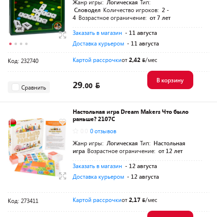
Жанр игры:
Логическая
Тип:
Словодел
Количество игроков:
2 -
4
Возрастное ограничение:
от 7 лет
Заказать в магазин
- 11 августа
Доставка курьером
- 11 августа
Картой рассрочки
от
2,42
/мес
Код: 232740
В корзину
29.
00
Сравнить
Настольная игра Dream Makers Что было
раньше? 2107C
0.0
0 отзывов
Жанр игры:
Логическая
Тип:
Настольная
игра
Возрастное ограничение:
от 12 лет
Заказать в магазин
- 12 августа
Доставка курьером
- 12 августа
Картой рассрочки
от
2,17
/мес
Код: 273411