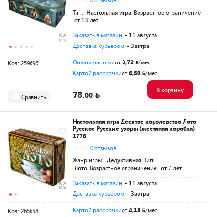
0.0
0 отзывов
Тип:
Настольная игра
Возрастное ограничение:
от 13 лет
Заказать в магазин
- 11 августа
Доставка курьером
- Завтра
Оплата частями
от
3,72
/мес
Код: 259696
Картой рассрочки
от
6,50
/мес
В корзину
78.
00
Сравнить
Настольная игра Десятое королевство Лото
Русское Русские узоры (жестяная коробка)
1776
0.0
0 отзывов
Жанр игры:
Дедуктивная
Тип:
Лото
Возрастное ограничение:
от 7 лет
Заказать в магазин
- 11 августа
Доставка курьером
- Завтра
Картой рассрочки
от
4,18
/мес
Код: 265658