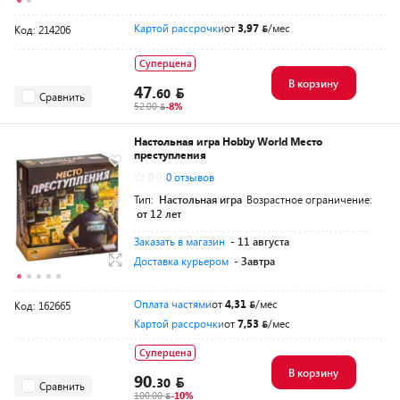
Картой рассрочки
от
3,97
/мес
Код: 214206
Суперцена
В корзину
47.
60
Сравнить
52.00
-8%
Настольная игра Hobby World Место
преступления
0.0
0 отзывов
Тип:
Настольная игра
Возрастное ограничение:
от 12 лет
Заказать в магазин
- 11 августа
Доставка курьером
- Завтра
Оплата частями
от
4,31
/мес
Код: 162665
Картой рассрочки
от
7,53
/мес
Суперцена
В корзину
90.
30
Сравнить
100.00
-10%