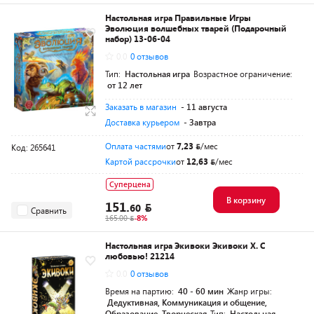
Настольная игра Правильные Игры
Эволюция волшебных тварей (Подарочный
набор) 13-06-04
0.0
0 отзывов
Тип:
Настольная игра
Возрастное ограничение:
от 12 лет
Заказать в магазин
- 11 августа
Доставка курьером
- Завтра
Оплата частями
от
7,23
/мес
Код: 265641
Картой рассрочки
от
12,63
/мес
Суперцена
В корзину
151.
60
Сравнить
165.00
-8%
Настольная игра Экивоки Экивоки Х. С
любовью! 21214
0.0
0 отзывов
Время на партию:
40 - 60 мин
Жанр игры:
Дедуктивная, Коммуникация и общение,
Образование, Творческая
Тип:
Настольная