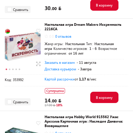
В корзину
30.
00
Сравнить
Настольная игра Dream Makers Искренность
2216CA
0.0
0 отзывов
Жанр игры:
Настольная
Тип:
Настольная
игра
Количество игроков:
1 - 6
Возрастное
ограничение:
от 16 лет
Заказать в магазин
- 11 августа
Доставка курьером
- Завтра
Картой рассрочки
от
1,17
/мес
Код: 353992
Суперцена
В корзину
14.
00
Сравнить
17.00
-18%
Настольная игра Hobby World 915562 Ужас
Аркхэма Карточная игра : Наследие Данвича:
Возвращение