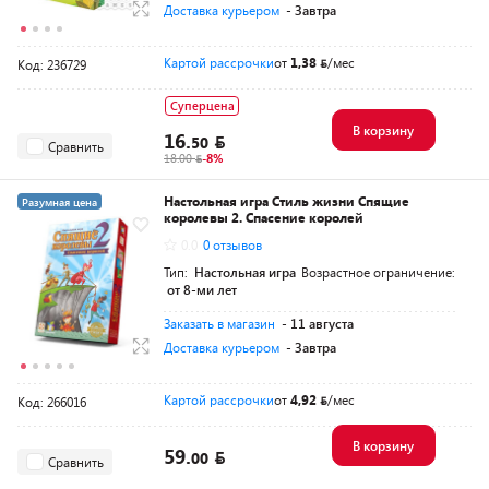
Доставка курьером
- Завтра
Картой рассрочки
от
1,38
/мес
Код: 236729
Суперцена
В корзину
16.
50
Сравнить
18.00
-8%
Настольная игра Стиль жизни Спящие
Разумная цена
королевы 2. Спасение королей
0.0
0 отзывов
Тип:
Настольная игра
Возрастное ограничение:
от 8-ми лет
Заказать в магазин
- 11 августа
Доставка курьером
- Завтра
Картой рассрочки
от
4,92
/мес
Код: 266016
В корзину
59.
00
Сравнить