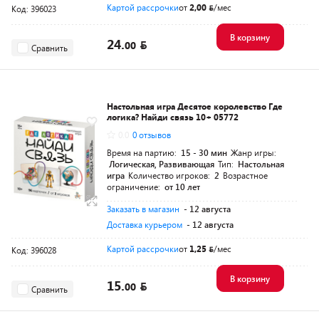
Картой рассрочки
от
2,00
/мес
Код: 396023
В корзину
24.
00
Сравнить
Настольная игра Десятое королевство Где
логика? Найди связь 10+ 05772
0.0
0 отзывов
Время на партию:
15 - 30 мин
Жанр игры:
Логическая, Развивающая
Тип:
Настольная
игра
Количество игроков:
2
Возрастное
ограничение:
от 10 лет
Заказать в магазин
- 12 августа
Доставка курьером
- 12 августа
Картой рассрочки
от
1,25
/мес
Код: 396028
В корзину
15.
00
Сравнить