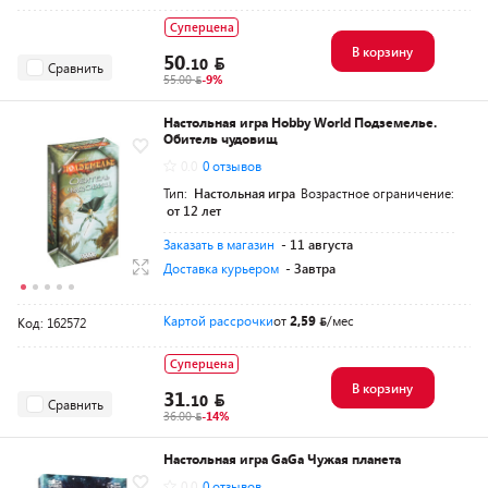
Суперцена
В корзину
50.
10
Сравнить
55.00
-9%
Настольная игра Hobby World Подземелье.
Обитель чудовищ
0.0
0 отзывов
Тип:
Настольная игра
Возрастное ограничение:
от 12 лет
Заказать в магазин
- 11 августа
Доставка курьером
- Завтра
Картой рассрочки
от
2,59
/мес
Код: 162572
Суперцена
В корзину
31.
10
Сравнить
36.00
-14%
Настольная игра GaGa Чужая планета
0.0
0 отзывов