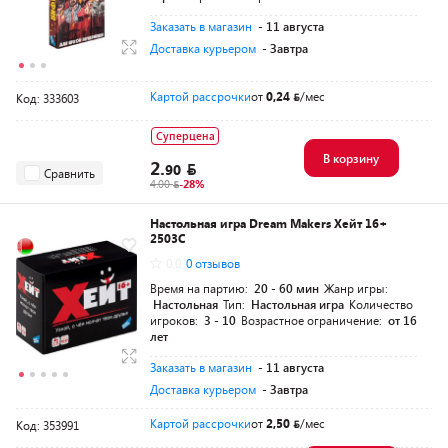
Заказать в магазин
- 11 августа
Доставка курьером
- Завтра
Картой рассрочки
от
0,24
/мес
Код: 333603
Суперцена
В корзину
2.
90
Сравнить
4.00
-28%
Настольная игра Dream Makers Хейт 16+
2503C
0.0
0 отзывов
Время на партию:
20 - 60 мин
Жанр игры:
Настольная
Тип:
Настольная игра
Количество
игроков:
3 - 10
Возрастное ограничение:
от 16
лет
Заказать в магазин
- 11 августа
Доставка курьером
- Завтра
Картой рассрочки
от
2,50
/мес
Код: 353991