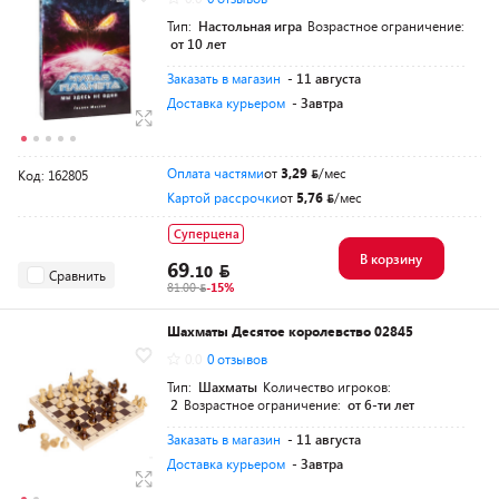
Тип:
Настольная игра
Возрастное ограничение:
от 10 лет
Заказать в магазин
- 11 августа
Доставка курьером
- Завтра
Оплата частями
от
3,29
/мес
Код: 162805
Картой рассрочки
от
5,76
/мес
Суперцена
В корзину
69.
10
Сравнить
81.00
-15%
Шахматы Десятое королевство 02845
0.0
0 отзывов
Тип:
Шахматы
Количество игроков:
2
Возрастное ограничение:
от 6-ти лет
Заказать в магазин
- 11 августа
Доставка курьером
- Завтра