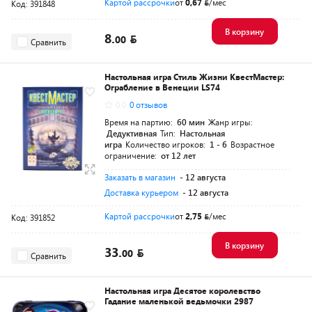
Картой рассрочки
от
0,67
/мес
Код: 391848
В корзину
8.
00
Сравнить
Настольная игра Стиль Жизни КвестМастер:
Ограбление в Венеции LS74
0.0
0 отзывов
Время на партию:
60 мин
Жанр игры:
Дедуктивная
Тип:
Настольная
игра
Количество игроков:
1 - 6
Возрастное
ограничение:
от 12 лет
Заказать в магазин
- 12 августа
Доставка курьером
- 12 августа
Картой рассрочки
от
2,75
/мес
Код: 391852
В корзину
33.
00
Сравнить
Настольная игра Десятое королевство
Гадание маленькой ведьмочки 2987