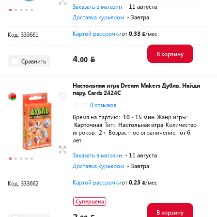
Заказать в магазин
- 11 августа
Доставка курьером
- Завтра
Картой рассрочки
от
0,33
/мес
Код: 333661
В корзину
4.
00
Сравнить
Настольная игра Dream Makers Дубль. Найди
пару. Cards 2424C
0.0
0 отзывов
Время на партию:
10 - 15 мин
Жанр игры:
Карточная
Тип:
Настольная игра
Количество
игроков:
2+
Возрастное ограничение:
от 6
лет
Заказать в магазин
- 11 августа
Доставка курьером
- Завтра
Картой рассрочки
от
0,23
/мес
Код: 333662
Суперцена
В корзину
2.