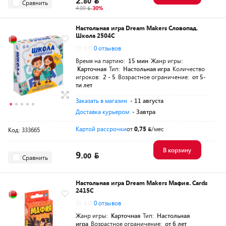
80
Сравнить
4.00
-30%
Настольная игра Dream Makers Словопад.
Школа 2504C
0.0
0 отзывов
Время на партию:
15 мин
Жанр игры:
Карточная
Тип:
Настольная игра
Количество
игроков:
2 - 5
Возрастное ограничение:
от 5-
ти лет
Заказать в магазин
- 11 августа
Доставка курьером
- Завтра
Картой рассрочки
от
0,75
/мес
Код: 333665
В корзину
9.
00
Сравнить
Настольная игра Dream Makers Мафия. Cards
2415C
0.0
0 отзывов
Жанр игры:
Карточная
Тип:
Настольная
игра
Возрастное ограничение:
от 6 лет