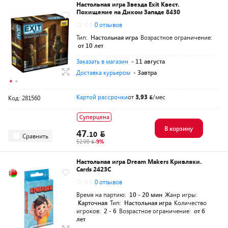
Настольная игра Звезда Exit Квест.
Похищение на Диком Западе 8430
0.0
0 отзывов
Тип:
Настольная игра
Возрастное ограничение:
от 10 лет
Заказать в магазин
- 11 августа
Доставка курьером
- Завтра
Картой рассрочки
от
3,93
/мес
Код: 281560
Суперцена
В корзину
47.
10
Сравнить
52.00
-9%
Настольная игра Dream Makers Кривляки.
Cards 2423C
0.0
0 отзывов
Время на партию:
10 - 20 мин
Жанр игры:
Карточная
Тип:
Настольная игра
Количество
игроков:
2 - 6
Возрастное ограничение:
от 6
лет