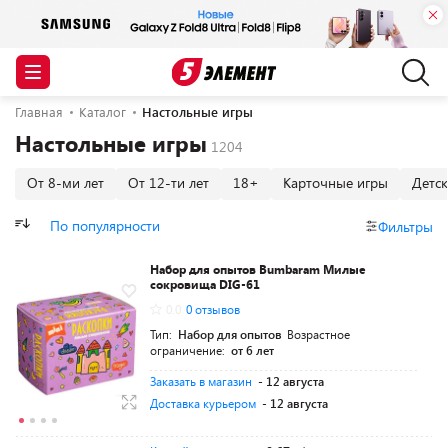
Главная
Каталог
Настольные игры
Настольные игры
От 8-ми лет
От 12-ти лет
18+
Карточные игры
Детс
По популярности
Фильтры
Набор для опытов Bumbaram Милые
сокровища DIG-61
0.0
0 отзывов
Тип:
Набор для опытов
Возрастное
ограничение:
от 6 лет
Заказать в магазин
- 12 августа
Доставка курьером
- 12 августа