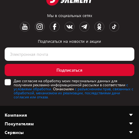
Мы в социальных сетях
Подписаться на новости и акции
Подписаться
Даю согласие на обработку моих персональных данных для
получения рекламно-информационной рассылки в соответствии
с
условиями обработки.
Ознакомлен
с разъяснением прав, связанных с
обработкой, механизмом их реализации, последствиями дачи
согласия или отказа.
Компания
Покупателям
О нас
Сервисы
Адреса магазинов
Как сделать заказ