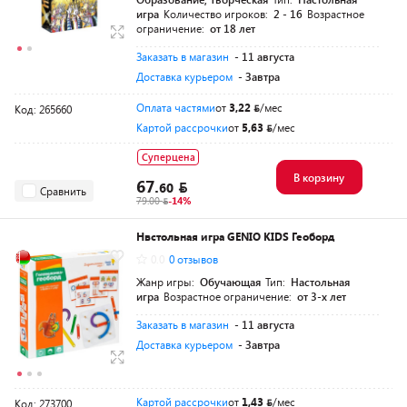
игра
Количество игроков:
2 - 16
Возрастное
ограничение:
от 18 лет
Заказать в магазин
- 11 августа
Доставка курьером
- Завтра
Оплата частями
от
3,22
/мес
Код: 265660
Картой рассрочки
от
5,63
/мес
Суперцена
В корзину
67.
60
Сравнить
79.00
-14%
Нвстольная игра GENIO KIDS Геоборд
0.0
0 отзывов
Жанр игры:
Обучающая
Тип:
Настольная
игра
Возрастное ограничение:
от 3-х лет
Заказать в магазин
- 11 августа
Доставка курьером
- Завтра
Картой рассрочки
от
1,43
/мес
Код: 273700