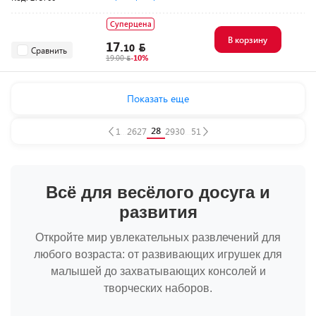
Суперцена
В корзину
17.
10
Сравнить
19.00
-10%
Показать еще
28
1
...
26
27
29
30
...
51
Всё для весёлого досуга и
развития
Откройте мир увлекательных развлечений для
любого возраста: от развивающих игрушек для
малышей до захватывающих консолей и
творческих наборов.