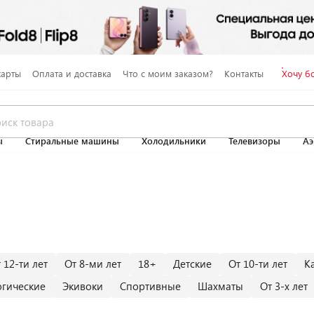
карты
Оплата и доставка
Что с моим заказом?
Контакты
Хочу б
ы
Стиральные машины
Холодильники
Телевизоры
Аэ
 12-ти лет
От 8-ми лет
18+
Детские
От 10-ти лет
К
огические
Экивоки
Спортивные
Шахматы
От 3-х лет