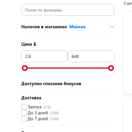
Сор
Наличие в магазинах
Минска
ул. Притыцкого, 156 (ТЦ «GreenCity», 2
этаж)
(14)
Цена
д. Боровая, 74а (ТЦ «Экспобел»)
(13)
д. Боровая, 7а (ТЦ «Боро», 1 этаж)
(13)
ул. Кальварийская, 24 (ТЦ «Корона», 2
этаж)
(13)
пр-т Партизанский, 79 (ТЦ «Prizma»,
цокольный этаж)
(14)
пр-т Победителей, 65/1 (ТЦ «Замок», 4
Доступно списание бонусов
этаж)
(14)
Доставка
Завтра
(172)
До 3 дней
(1195)
До 7 дней
(1200)