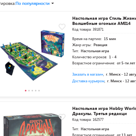
тировка:
По популярности
Настольная игра Стиль Жизн
Волшебные огоньки AMI14
Код товара: 391871
Время на партию:
15 мин
Жанр игры:
Реакция
Тип:
Настольная игра
Количество игроков:
1 - 4
Возрастное ограничение:
от 5-ти лет
Заказать в магазин
,
г. Минск -
12 авг
Доставка курьером
,
г. Минск -
12 авг
Настольная игра Hobby Worl
Дракулы. Третья редакци
Код товара: 162577
Тип:
Настольная игра
Возрастное ограничение:
от 13 лет