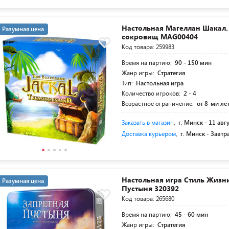
Настольная Магеллан Шакал.
Разумная цена
сокровищ MAG00404
Код товара: 259983
Время на партию:
90 - 150 мин
Жанр игры:
Стратегия
Тип:
Настольная игра
Количество игроков:
2 - 4
Возрастное ограничение:
от 8-ми ле
Заказать в магазин
,
г. Минск -
11 авг
Доставка курьером
,
г. Минск -
Завтр
Настольная игра Стиль Жизн
Разумная цена
Пустыня 320392
Код товара: 265680
Время на партию:
45 - 60 мин
Жанр игры:
Стратегия