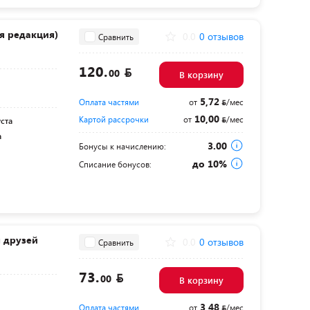
-я редакция)
0.0
0 отзывов
Сравнить
120.
00
В корзину
5,72
Оплата частями
от
/мес
10,00
Картой рассрочки
от
/мес
уста
а
3.00
Бонусы к начислению:
до 10%
Списание бонусов:
я друзей
0.0
0 отзывов
Сравнить
73.
00
В корзину
3,48
Оплата частями
от
/мес