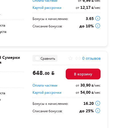
6,96
Оплата частями
от
/мес
12,17
Картой рассрочки
от
/мес
т
3.65
Бонусы к начислению:
уста
до 10%
Списание бонусов:
уста
d Сумерки
0.0
0 отзывов
Сравнить
я
648.
00
В корзину
30,90
Оплата частями
от
/мес
54,00
Картой рассрочки
от
/мес
уста
а
16.20
Бонусы к начислению:
до 25%
Списание бонусов: