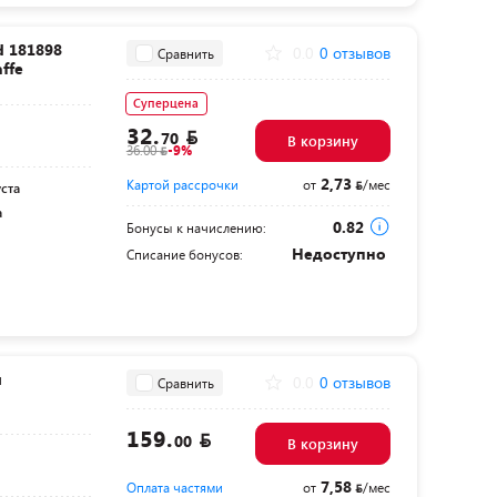
d 181898
0.0
0 отзывов
Сравнить
ffe
Суперцена
32.
70
В корзину
36.00
-9%
2,73
Картой рассрочки
от
/мес
уста
а
0.82
Бонусы к начислению:
Недоступно
Списание бонусов:
и
0.0
0 отзывов
Сравнить
159.
00
В корзину
7,58
Оплата частями
от
/мес