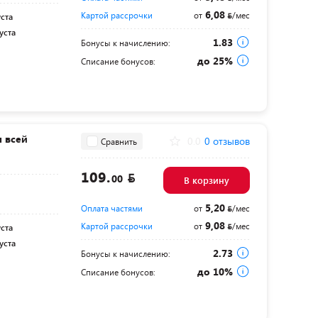
6,08
Картой рассрочки
от
/мес
уста
уста
1.83
Бонусы к начислению:
до 25%
Списание бонусов:
я всей
0.0
0 отзывов
Сравнить
109.
00
В корзину
5,20
Оплата частями
от
/мес
9,08
Картой рассрочки
от
/мес
уста
уста
2.73
Бонусы к начислению:
до 10%
Списание бонусов: