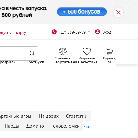
(17) 359-59-59
Вход
онусную карту
Сравнение
Избранное
Корзина
рогрили
Ноутбуки
Портативная акустика
Микроволновы
арточные игры
На двоих
Стратегии
Нарды
Домино
Головоломки
Еще