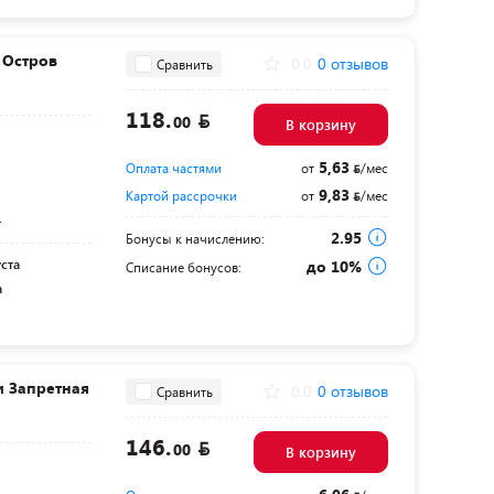
 Остров
0.0
0 отзывов
Сравнить
118.
00
В корзину
5,63
Оплата частями
от
/мес
9,83
Картой рассрочки
от
/мес
т
2.95
Бонусы к начислению:
уста
до 10%
Списание бонусов:
а
и Запретная
0.0
0 отзывов
Сравнить
146.
00
В корзину