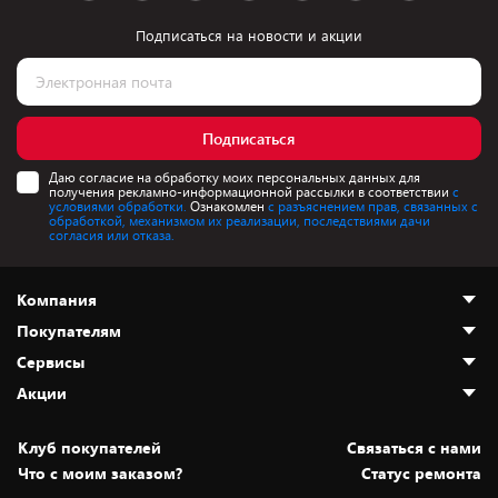
Подписаться на новости и акции
Подписаться
Даю согласие на обработку моих персональных данных для
получения рекламно-информационной рассылки в соответствии
с
условиями обработки.
Ознакомлен
с разъяснением прав, связанных с
обработкой, механизмом их реализации, последствиями дачи
согласия или отказа.
Компания
Покупателям
О нас
Сервисы
Адреса магазинов
Как сделать заказ
Акции
Новости
Оплата и доставка
Программа «Защита+»
Статьи и обзоры
Безналичный расчёт
Установка техники
Скидки и промокоды
Клуб покупателей
Cвязаться с нами
Вакансии
Обмен и возврат товара
Для игровых консолей
Белорусские товары
Что с моим заказом?
Статус ремонта
Контакты