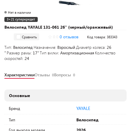
Нет в наличии
3+21 суперкредит
Велосипед YAYALE 131-061 26" (черный/оранжевый)
0.0
0 отзывов
Сравнить
Код товара: 383343
Тип:
Велосипед
Назначение:
Взрослый
Диаметр колеса:
26
"
Размер рамы:
17"
Тип вилки:
Амортизационная
Количество
скоростей:
24
Характеристики
Отзывы
Вопросы
0
0
Основные
YAYALE
Бренд
Тип
Велосипед
Год выхода модели
2026