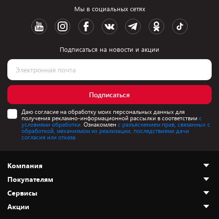
Мы в социальных сетях
Подписаться на новости и акции
Подписаться
Даю согласие на обработку моих персональных данных для
получения рекламно-информационной рассылки в соответствии
с
условиями обработки.
Ознакомлен
с разъяснением прав, связанных с
обработкой, механизмом их реализации, последствиями дачи
согласия или отказа.
Компания
Покупателям
О нас
Сервисы
Адреса магазинов
Как сделать заказ
Акции
Новости
Оплата и доставка
Программа «Защита+»