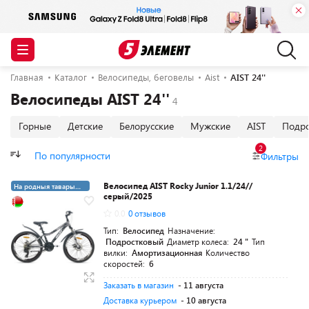
Главная
Каталог
Велосипеды, беговелы
Aist
AIST 24''
Велосипеды AIST 24''
Горные
Детские
Белорусские
Мужские
AIST
Подро
2
По популярности
Фильтры
Велосипед AIST Rocky Junior 1.1/24//
На родныя тавары
серый/2025
4%
0.0
0 отзывов
Тип:
Велосипед
Назначение:
Подростковый
Диаметр колеса:
24 "
Тип
вилки:
Амортизационная
Количество
скоростей:
6
Заказать в магазин
- 11 августа
Доставка курьером
- 10 августа