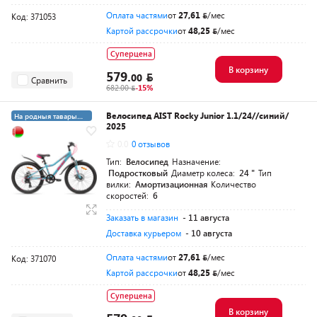
Оплата частями
от
27,61
/мес
Код: 371053
Картой рассрочки
от
48,25
/мес
Суперцена
В корзину
579.
00
Сравнить
682.00
-15%
Велосипед AIST Rocky Junior 1.1/24//синий/
На родныя тавары
2025
4%
0.0
0 отзывов
Тип:
Велосипед
Назначение:
Подростковый
Диаметр колеса:
24 "
Тип
вилки:
Амортизационная
Количество
скоростей:
6
Заказать в магазин
- 11 августа
Доставка курьером
- 10 августа
Оплата частями
от
27,61
/мес
Код: 371070
Картой рассрочки
от
48,25
/мес
Суперцена
В корзину