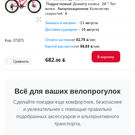
Подростковый
Диаметр колеса:
24 "
Тип
вилки:
Амортизационная
Количество
скоростей:
6
Заказать в магазин
- 11 августа
Доставка курьером
- 10 августа
Оплата частями
от
31,75
/мес
Код: 371071
Картой рассрочки
от
56,83
/мес
В корзину
682.
00
Сравнить
Всё для ваших велопрогулок
Сделайте поездки еще комфортнее, безопаснее
и увлекательнее с помощью правильно
подобранных аксессуаров и альтернативного
транспорта.