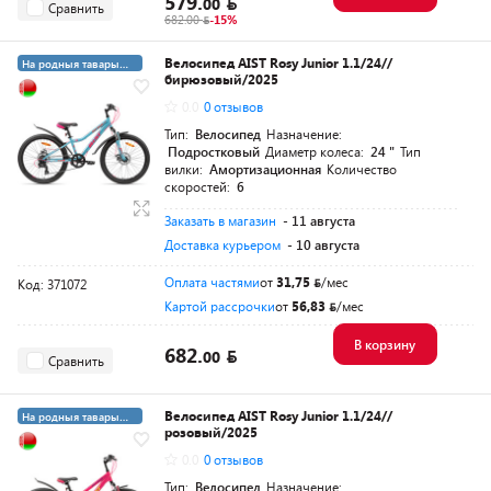
579.
00
Сравнить
682.00
-15%
Велосипед AIST Rosy Junior 1.1/24//
На родныя тавары
бирюзовый/2025
4%
5+19 суперкредит
0.0
0 отзывов
Тип:
Велосипед
Назначение:
Подростковый
Диаметр колеса:
24 "
Тип
вилки:
Амортизационная
Количество
скоростей:
6
Заказать в магазин
- 11 августа
Доставка курьером
- 10 августа
Оплата частями
от
31,75
/мес
Код: 371072
Картой рассрочки
от
56,83
/мес
В корзину
682.
00
Сравнить
Велосипед AIST Rosy Junior 1.1/24//
На родныя тавары
розовый/2025
4%
5+19 суперкредит
0.0
0 отзывов
Тип:
Велосипед
Назначение: