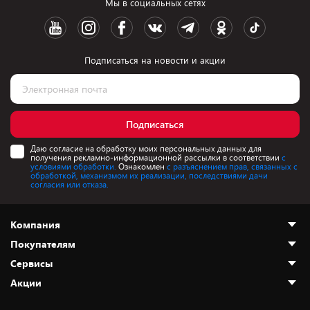
Мы в социальных сетях
Подписаться на новости и акции
Подписаться
Даю согласие на обработку моих персональных данных для
получения рекламно-информационной рассылки в соответствии
с
условиями обработки.
Ознакомлен
с разъяснением прав, связанных с
обработкой, механизмом их реализации, последствиями дачи
согласия или отказа.
Компания
Покупателям
О нас
Сервисы
Адреса магазинов
Как сделать заказ
Акции
Новости
Оплата и доставка
Программа «Защита+»