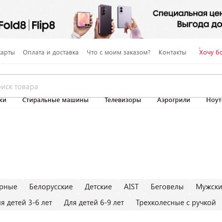
карты
Оплата и доставка
Что с моим заказом?
Контакты
Хочу б
ки
Стиральные машины
Телевизоры
Аэрогрили
Ноут
орные
Белорусские
Детские
AIST
Беговелы
Мужск
я детей 3-6 лет
Для детей 6-9 лет
Трехколесные с ручкой