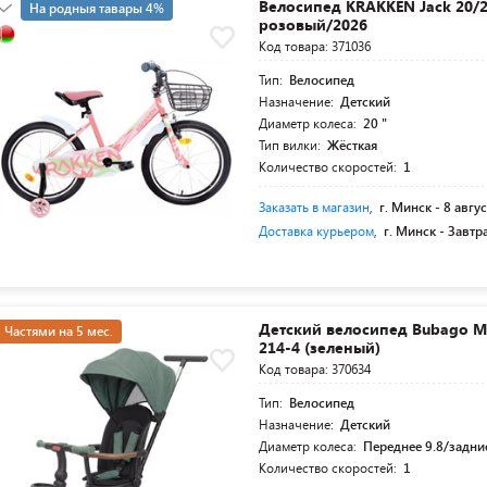
Велосипед KRAKKEN Jack 20/2
На родныя тавары 4%
розовый/2026
5+19 суперкредит
Код товара: 371036
Тип:
Велосипед
Назначение:
Детский
Диаметр колеса:
20 "
Тип вилки:
Жёсткая
Количество скоростей:
1
Заказать в магазин
,
г. Минск -
8 авгус
Доставка курьером
,
г. Минск -
Завтр
Детский велосипед Bubago M
Частями на 5 мес.
214-4 (зеленый)
Код товара: 370634
Тип:
Велосипед
Назначение:
Детский
Диаметр колеса:
Переднее 9.8/задние
Количество скоростей:
1