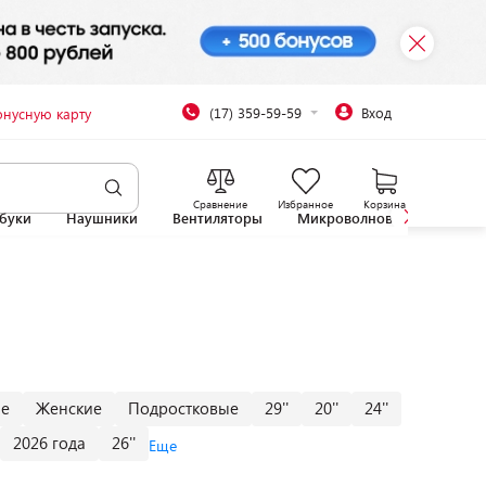
(17) 359-59-59
Вход
онусную карту
Сравнение
Избранное
Корзина
буки
Наушники
Вентиляторы
Микроволновые печи
ие
Женские
Подростковые
29''
20''
24''
2026 года
26''
Еще