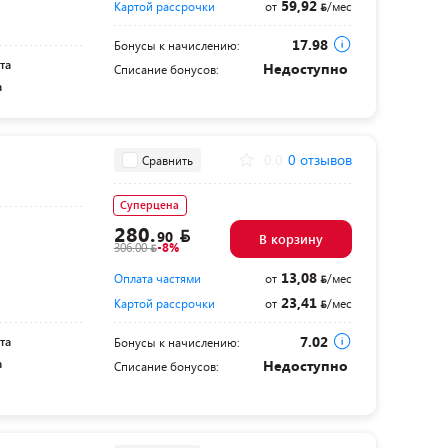
59,92
Картой рассрочки
от
/мес
17.98
Бонусы к начислению:
та
Недоступно
Списание бонусов:
а
0.0
0 отзывов
Сравнить
Суперцена
280.
90
В корзину
306.00
-8%
13,08
Оплата частями
от
/мес
23,41
Картой рассрочки
от
/мес
7.02
та
Бонусы к начислению:
а
Недоступно
Списание бонусов: