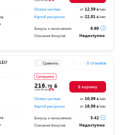
12,59
Оплата частями
от
/мес
22,01
Картой рассрочки
от
/мес
та
а
6.60
Бонусы к начислению:
Недоступно
Списание бонусов:
12//
0.0
0 отзывов
Сравнить
Суперцена
216.
70
В корзину
236.00
-8%
10,09
Оплата частями
от
/мес
18,06
Картой рассрочки
от
/мес
5.42
та
Бонусы к начислению:
а
Недоступно
Списание бонусов: