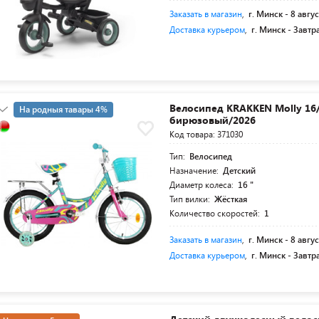
Заказать в магазин
,
г. Минск -
8 авгус
Доставка курьером
,
г. Минск -
Завтр
Велосипед KRAKKEN Molly 16/
На родныя тавары 4%
бирюзовый/2026
5+19 суперкредит
Код товара: 371030
Тип:
Велосипед
Назначение:
Детский
Диаметр колеса:
16 "
Тип вилки:
Жёсткая
Количество скоростей:
1
Заказать в магазин
,
г. Минск -
8 авгус
Доставка курьером
,
г. Минск -
Завтр