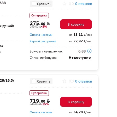
688
0.0
0 отзывов
Сравнить
Суперцена
275.
00
В корзину
с ручкой)
299.00
-8%
13,11
Оплата частями
от
/мес
22,92
Картой рассрочки
от
/мес
та
6.88
Бонусы к начислению:
а
Недоступно
Списание бонусов:
26/16.5/
0.0
0 отзывов
Сравнить
Суперцена
719.
00
В корзину
846.00
-15%
34,28
Оплата частями
от
/мес