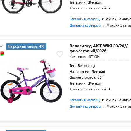
Тип вилки:
Жёсткая
Количество скоростей:
7
Заказать в магазин
,
г. Минск -
8 авгус
Доставка курьером
,
г. Минск -
Завтр
Велосипед AIST WIKI 20/20//
На родныя тавары 4%
фиолетовый/2026
5+19 суперкредит
Код товара: 371084
Тип:
Велосипед
Назначение:
Детский
Диаметр колеса:
20 "
Тип вилки:
Жёсткая
Количество скоростей:
1
Заказать в магазин
,
г. Минск -
8 авгус
Доставка курьером
,
г. Минск -
Завтр