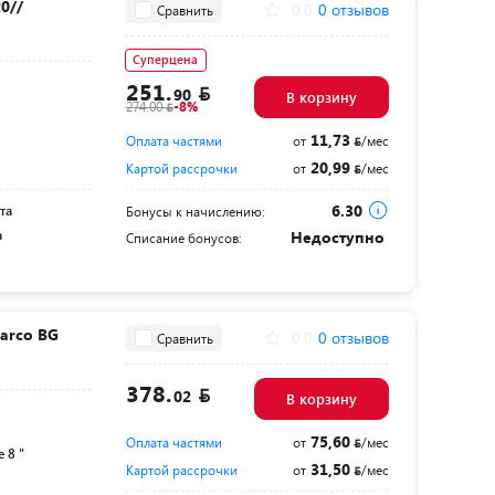
0//
0.0
0 отзывов
Сравнить
Суперцена
251.
90
В корзину
274.00
-8%
11,73
Оплата частями
от
/мес
20,99
Картой рассрочки
от
/мес
6.30
та
Бонусы к начислению:
а
Недоступно
Списание бонусов:
arco BG
0.0
0 отзывов
Сравнить
378.
02
В корзину
75,60
Оплата частями
от
/мес
 8 "
31,50
Картой рассрочки
от
/мес