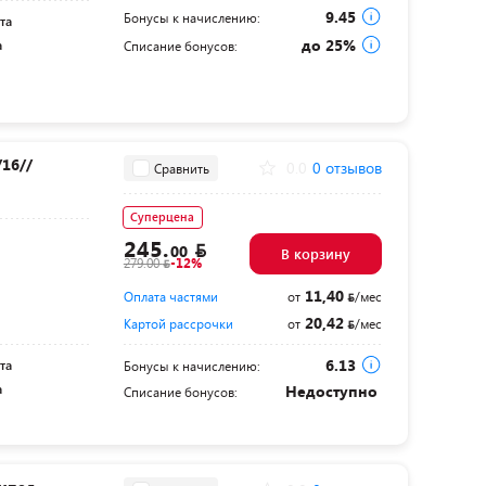
9.45
Бонусы к начислению:
та
до 25%
а
Списание бонусов:
16//
0.0
0 отзывов
Сравнить
Суперцена
245.
00
В корзину
279.00
-12%
11,40
Оплата частями
от
/мес
20,42
Картой рассрочки
от
/мес
6.13
та
Бонусы к начислению:
а
Недоступно
Списание бонусов: