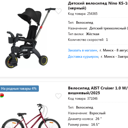
Детский велосипед Nino KS-1
(черный)
Код товара: 254365
Тип:
Велосипед
Назначение:
Детский трехколесный (
Тип вилки:
Жёсткая
Количество скоростей:
1
Заказать в магазин
,
г. Минск -
8 авгус
Доставка курьером
,
г. Минск -
Завтр
Велосипед AIST Cruiser 1.0 W/
На родныя тавары 4%
вишневый/2025
Код товара: 371046
Тип:
Велосипед
Назначение:
Взрослый
Диаметр колеса:
26 "
Размер рамы:
16.5"