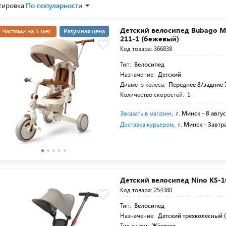
тировка:
По популярности
Детский велосипед Bubago M
Частями на 5 мес.
Разумная цена
211-1 (бежевый)
Код товара: 366838
Тип:
Велосипед
Назначение:
Детский
Диаметр колеса:
Переднее 8/задние 
Количество скоростей:
1
Заказать в магазин
,
г. Минск -
8 авгус
Доставка курьером
,
г. Минск -
Завтр
Детский велосипед Nino KS-1
Код товара: 254380
Тип:
Велосипед
Назначение:
Детский трехколесный (
Тип вилки:
Жёсткая