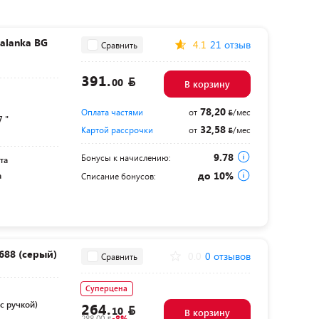
alanka BG
4.1
21 отзыв
Сравнить
391.
00
В корзину
78,20
Оплата частями
от
/мес
7 "
32,58
Картой рассрочки
от
/мес
9.78
Бонусы к начислению:
та
до 10%
а
Списание бонусов:
688 (серый)
0.0
0 отзывов
Сравнить
Суперцена
с ручкой)
264.
10
В корзину
288.00
-8%