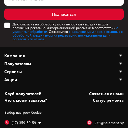
Подписаться
Даю согласие на обработку моих персональных данных для
получения рекламно-информационной рассылки в соответствии
с
условиями обработки.
Ознакомлен
с разъяснением прав, связанных с
обработкой, механизмом их реализации, последствиями дачи
согласия или отказа.
Компания
Покупателям
О нас
Сервисы
Адреса магазинов
Как сделать заказ
Акции
Новости
Оплата и доставка
Программа «Защита+»
Статьи и обзоры
Безналичный расчёт
Установка техники
Скидки и промокоды
Клуб покупателей
Cвязаться с нами
Вакансии
Обмен и возврат товара
Для игровых консолей
Белорусские товары
Что с моим заказом?
Статус ремонта
Контакты
Юридическая информация
Подписки на видеосервисы
Подарки
Выбор настроек Cookie
Дай пять добру!
Обработка персональных данных
Для мобильных устройств
Бонусы
Подарочные карты
Для компьютеров
Оплата частями
(17) 359-59-59
275@5element.by