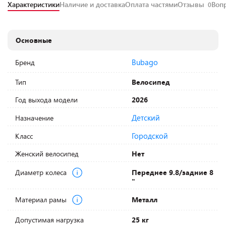
Характеристики
Наличие и доставка
Оплата частями
Отзывы
Воп
0
Основные
Bubago
Бренд
Тип
Велосипед
Год выхода модели
2026
Детский
Назначение
Городской
Класс
Женский велосипед
Нет
Диаметр колеса
Переднее 9.8/задние 8
"
Материал рамы
Металл
Допустимая нагрузка
25 кг