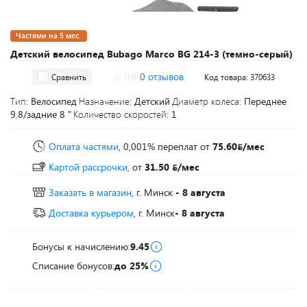
Частями на 5 мес.
Детский велосипед Bubago Marco BG 214-3 (темно-серый)
0.0
0 отзывов
Сравнить
Код товара: 370633
Тип:
Велосипед
Назначение:
Детский
Диаметр колеса:
Переднее
9.8/задние 8 "
Количество скоростей:
1
Оплата частями
, 0,001% переплат
от
75.60
/мес
Картой рассрочки,
от
31.50
/мес
Заказать в магазин
, г. Минск
- 8 августа
Доставка курьером
, г. Минск
- 8 августа
Бонусы к начислению:
9.45
Списание бонусов:
до 25%