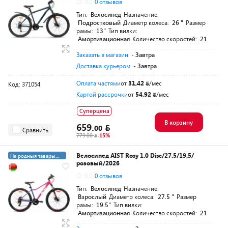
0.0
0 отзывов
Тип:
Велосипед
Назначение:
Подростковый
Диаметр колеса:
26 "
Размер
рамы:
13"
Тип вилки:
Амортизационная
Количество скоростей:
21
Заказать в магазин
- Завтра
Доставка курьером
- Завтра
Оплата частями
от
31,42
/мес
Код: 371054
Картой рассрочки
от
54,92
/мес
Суперцена
В корзину
659.
00
Сравнить
779.00
-15%
Велосипед AIST Rosy 1.0 Disc/27.5/19.5/
На родныя тавары
розовый/2026
4%
0.0
0 отзывов
Тип:
Велосипед
Назначение:
Взрослый
Диаметр колеса:
27.5 "
Размер
рамы:
19.5"
Тип вилки:
Амортизационная
Количество скоростей:
21