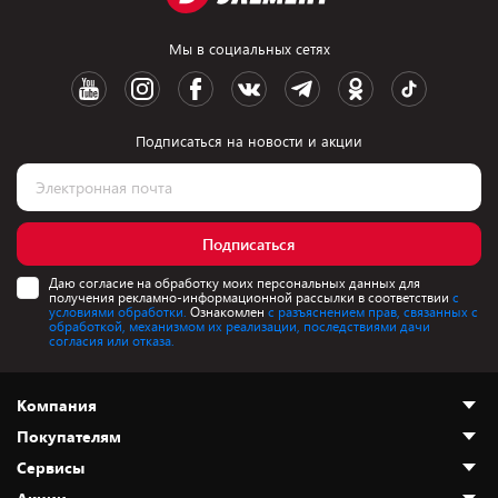
Мы в социальных сетях
Подписаться на новости и акции
Подписаться
Даю согласие на обработку моих персональных данных для
получения рекламно-информационной рассылки в соответствии
с
условиями обработки.
Ознакомлен
с разъяснением прав, связанных с
обработкой, механизмом их реализации, последствиями дачи
согласия или отказа.
Компания
Покупателям
О нас
Сервисы
Адреса магазинов
Как сделать заказ