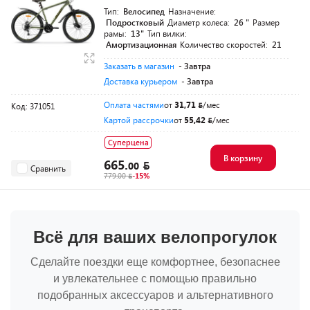
Тип:
Велосипед
Назначение:
Подростковый
Диаметр колеса:
26 "
Размер
рамы:
13"
Тип вилки:
Амортизационная
Количество скоростей:
21
Заказать в магазин
- Завтра
Доставка курьером
- Завтра
Оплата частями
от
31,71
/мес
Код: 371051
Картой рассрочки
от
55,42
/мес
Суперцена
В корзину
665.
00
Сравнить
779.00
-15%
Всё для ваших велопрогулок
Сделайте поездки еще комфортнее, безопаснее
и увлекательнее с помощью правильно
подобранных аксессуаров и альтернативного