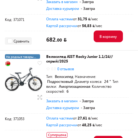
Заказать в магазин
- Завтра
Доставка курьером
- Завтра
Оплата частями
от
31,75
/мес
Код: 371071
Картой рассрочки
от
56,83
/мес
В корзину
682.
00
Сравнить
Велосипед AIST Rocky Junior 1.1/24//
На родныя тавары
серый/2025
4%
0.0
0 отзывов
Тип:
Велосипед
Назначение:
Подростковый
Диаметр колеса:
24 "
Тип
вилки:
Амортизационная
Количество
скоростей:
6
Заказать в магазин
- Завтра
Доставка курьером
- Завтра
Оплата частями
от
27,61
/мес
Код: 371053
Картой рассрочки
от
48,25
/мес
Суперцена