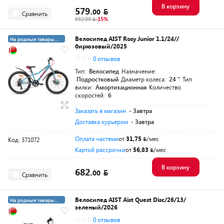
В корзину
579.
00
Сравнить
682.00
-15%
Велосипед AIST Rosy Junior 1.1/24//
На родныя тавары
бирюзовый/2025
4%
5+19 суперкредит
0.0
0 отзывов
Тип:
Велосипед
Назначение:
Подростковый
Диаметр колеса:
24 "
Тип
вилки:
Амортизационная
Количество
скоростей:
6
Заказать в магазин
- Завтра
Доставка курьером
- Завтра
Оплата частями
от
31,75
/мес
Код: 371072
Картой рассрочки
от
56,83
/мес
В корзину
682.
00
Сравнить
Велосипед AIST Aist Quest Disc/26/13/
На родныя тавары
зеленый/2026
4%
0.0
0 отзывов