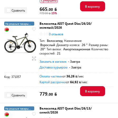
Суперцена
В корзину
665.
00
Сравнить
779.00
-15%
Велосипед AIST Quest Disc/26/20/
На родныя тавары
зеленый/2026
4%
5+19 суперкредит
0.0
0 отзывов
Тип:
Велосипед
Назначение:
Взрослый
Диаметр колеса:
26 "
Размер рамы:
20"
Тип вилки:
Амортизационная
Количество
скоростей:
21
Заказать в магазин
- Завтра
Доставка курьером
- Завтра
Оплата частями
от
36,26
/мес
Код: 371057
Картой рассрочки
от
64,92
/мес
В корзину
779.
00
Сравнить
Велосипед AIST Quest Disc/26/13/
На родныя тавары
синий/2026
4%