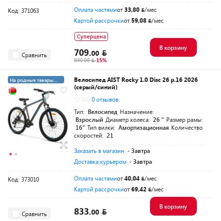
Оплата частями
от
33,80
/мес
Код: 371063
Картой рассрочки
от
59,08
/мес
Суперцена
В корзину
709.
00
Сравнить
830.00
-15%
Велосипед AIST Rocky 1.0 Disc 26 р.16 2026
На родныя тавары
(серый/синий)
4%
3+21 суперкредит
0.0
0 отзывов
Тип:
Велосипед
Назначение:
Взрослый
Диаметр колеса:
26 "
Размер рамы:
16"
Тип вилки:
Амортизационная
Количество
скоростей:
21
Заказать в магазин
- Завтра
Доставка курьером
- Завтра
Оплата частями
от
40,04
/мес
Код: 373010
Картой рассрочки
от
69,42
/мес
В корзину
833.
00
Сравнить