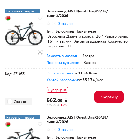
Велосипед AIST Quest Disc/26/16/
На родныя тавары
синий/2026
4%
0.0
0 отзывов
Тип:
Велосипед
Назначение:
Взрослый
Диаметр колеса:
26 "
Размер рамы:
16"
Тип вилки:
Амортизационная
Количество
скоростей:
21
Заказать в магазин
- Завтра
Доставка курьером
- Завтра
Оплата частями
от
31,56
/мес
Код: 371055
Картой рассрочки
от
55,17
/мес
Суперцена
В корзину
662.
00
Сравнить
779.00
-15%
Велосипед AIST Quest Disc/26/18/
На родныя тавары
синий/2026
4%
5+19 суперкредит
0.0
0 отзывов
Тип:
Велосипед
Назначение: