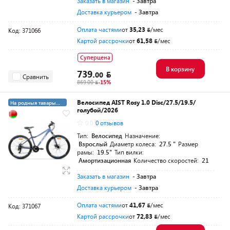
Заказать в магазин
- Завтра
Доставка курьером
- Завтра
Оплата частями
от
35,23
/мес
Код: 371066
Картой рассрочки
от
61,58
/мес
Суперцена
В корзину
739.
00
Сравнить
869.00
-15%
Велосипед AIST Rosy 1.0 Disc/27.5/19.5/
На родныя тавары
голубой/2026
4%
0.0
0 отзывов
Тип:
Велосипед
Назначение:
Взрослый
Диаметр колеса:
27.5 "
Размер
рамы:
19.5"
Тип вилки:
Амортизационная
Количество скоростей:
21
Заказать в магазин
- Завтра
Доставка курьером
- Завтра
Оплата частями
от
41,67
/мес
Код: 371067
Картой рассрочки
от
72,83
/мес