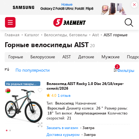
Главная
Каталог
Велосипеды, беговелы
Aist
AIST горные
Горные велосипеды AIST
Горные
Белорусские
AIST
Детские
Мужские
Подро
2
По популярности
Фильтры
Велосипед AIST Rocky 1.0 Disc 26/18/серо-
На родныя тавары
синий/2026
4%
4.0
1 отзыв
Тип:
Велосипед
Назначение:
Взрослый
Диаметр колеса:
26 "
Размер рамы:
18"
Тип вилки:
Амортизационная
Количество
скоростей:
21
Заказать в магазин
- Завтра
Доставка курьером
- Завтра