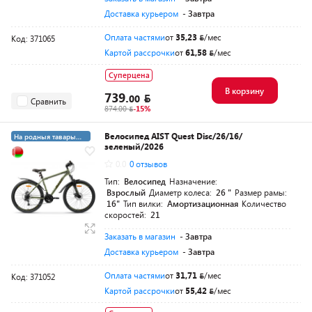
Доставка курьером
- Завтра
Оплата частями
от
35,23
/мес
Код: 371065
Картой рассрочки
от
61,58
/мес
Суперцена
В корзину
739.
00
Сравнить
874.00
-15%
Велосипед AIST Quest Disc/26/16/
На родныя тавары
зеленый/2026
4%
0.0
0 отзывов
Тип:
Велосипед
Назначение:
Взрослый
Диаметр колеса:
26 "
Размер рамы:
16"
Тип вилки:
Амортизационная
Количество
скоростей:
21
Заказать в магазин
- Завтра
Доставка курьером
- Завтра
Оплата частями
от
31,71
/мес
Код: 371052
Картой рассрочки
от
55,42
/мес