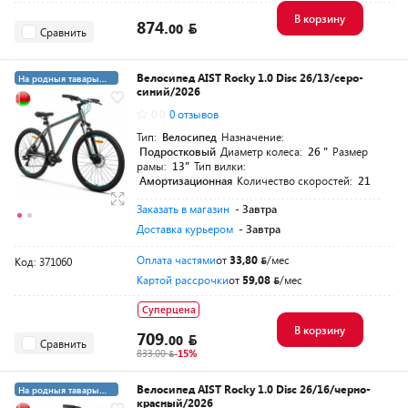
В корзину
874.
00
Сравнить
Велосипед AIST Rocky 1.0 Disc 26/13/серо-
На родныя тавары
синий/2026
4%
0.0
0 отзывов
Тип:
Велосипед
Назначение:
Подростковый
Диаметр колеса:
26 "
Размер
рамы:
13"
Тип вилки:
Амортизационная
Количество скоростей:
21
Заказать в магазин
- Завтра
Доставка курьером
- Завтра
Оплата частями
от
33,80
/мес
Код: 371060
Картой рассрочки
от
59,08
/мес
Суперцена
В корзину
709.
00
Сравнить
833.00
-15%
Велосипед AIST Rocky 1.0 Disc 26/16/черно-
На родныя тавары
красный/2026
4%