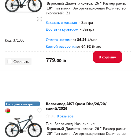
Взрослый
Диаметр колеса:
26 "
Размер рамы:
18"
Тип вилки:
Амортизационная
Количество
скоростей:
21
Заказать в магазин
- Завтра
Доставка курьером
- Завтра
Оплата частями
от
36,26
/мес
Код: 371056
Картой рассрочки
от
64,92
/мес
В корзину
779.
00
Сравнить
Велосипед AIST Quest Disc/26/20/
На родныя тавары
синий/2026
4%
5+19 суперкредит
0.0
0 отзывов
Тип:
Велосипед
Назначение:
Взрослый
Диаметр колеса:
26 "
Размер рамы:
20"
Тип вилки:
Амортизационная
Количество