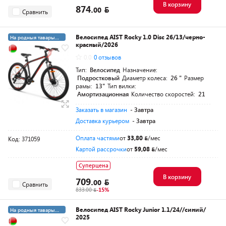
В корзину
874.
00
Сравнить
Велосипед AIST Rocky 1.0 Disc 26/13/черно-
На родныя тавары
красный/2026
4%
0.0
0 отзывов
Тип:
Велосипед
Назначение:
Подростковый
Диаметр колеса:
26 "
Размер
рамы:
13"
Тип вилки:
Амортизационная
Количество скоростей:
21
Заказать в магазин
- Завтра
Доставка курьером
- Завтра
Оплата частями
от
33,80
/мес
Код: 371059
Картой рассрочки
от
59,08
/мес
Суперцена
В корзину
709.
00
Сравнить
833.00
-15%
Велосипед AIST Rocky Junior 1.1/24//синий/
На родныя тавары
2025
4%