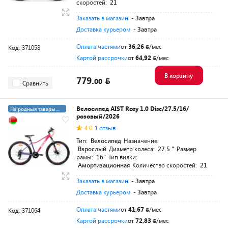
скоростей:
21
Заказать в магазин
- Завтра
Доставка курьером
- Завтра
Оплата частями
от
36,26
/мес
Код: 371058
Картой рассрочки
от
64,92
/мес
В корзину
779.
00
Сравнить
Велосипед AIST Rosy 1.0 Disc/27.5/16/
На родныя тавары
розовый/2026
4%
4.0
1 отзыв
Тип:
Велосипед
Назначение:
Взрослый
Диаметр колеса:
27.5 "
Размер
рамы:
16"
Тип вилки:
Амортизационная
Количество скоростей:
21
Заказать в магазин
- Завтра
Доставка курьером
- Завтра
Оплата частями
от
41,67
/мес
Код: 371064
Картой рассрочки
от
72,83
/мес