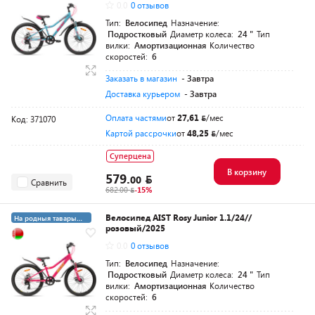
0.0
0 отзывов
Тип:
Велосипед
Назначение:
Подростковый
Диаметр колеса:
24 "
Тип
вилки:
Амортизационная
Количество
скоростей:
6
Заказать в магазин
- Завтра
Доставка курьером
- Завтра
Оплата частями
от
27,61
/мес
Код: 371070
Картой рассрочки
от
48,25
/мес
Суперцена
В корзину
579.
00
Сравнить
682.00
-15%
Велосипед AIST Rosy Junior 1.1/24//
На родныя тавары
розовый/2025
4%
5+19 суперкредит
0.0
0 отзывов
Тип:
Велосипед
Назначение:
Подростковый
Диаметр колеса:
24 "
Тип
вилки:
Амортизационная
Количество
скоростей:
6