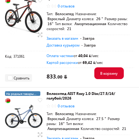
3+21 суперкредит
0.0
0 отзывов
Тип:
Велосипед
Назначение:
Взрослый
Диаметр колеса:
26 "
Размер рамы:
16"
Тип вилки:
Амортизационная
Количество
скоростей:
21
Заказать в магазин
- Завтра
Доставка курьером
- Завтра
Оплата частями
от
40,04
/мес
Код: 371061
Картой рассрочки
от
69,42
/мес
В корзину
833.
00
Сравнить
Велосипед AIST Rosy 1.0 Disc/27.5/16/
На родныя тавары
голубой/2026
4%
0.0
0 отзывов
Тип:
Велосипед
Назначение:
Взрослый
Диаметр колеса:
27.5 "
Размер
рамы:
16"
Тип вилки:
Амортизационная
Количество скоростей:
21
Заказать в магазин
- Завтра