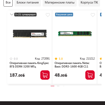
Все
Блоки питания
Материнские платы
Корпуса ПК
3+21 суперкредит
Разумная цена
Раз
Разумная цена
Код:
272091
Код:
213212
0.0
5.0
Оперативная память KingSpec
Оперативная память Netac
Опе
8ГБ DDR4 3200 МГц
Basic DDR3-1600 4GB C11
Bas
KS3200D4P13508G
NTBSD3P16SP-04
NTB
187.
48.
46
00
00