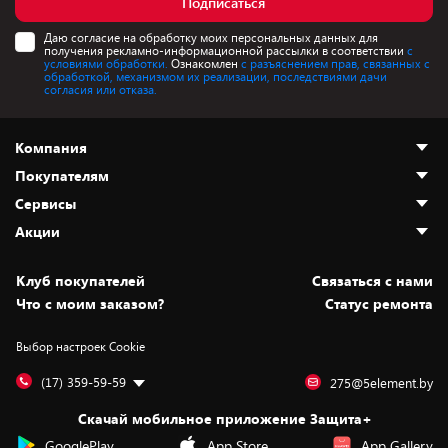
Подписаться
Даю согласие на обработку моих персональных данных для
получения рекламно-информационной рассылки в соответствии
с
условиями обработки.
Ознакомлен
с разъяснением прав, связанных с
обработкой, механизмом их реализации, последствиями дачи
согласия или отказа.
Компания
Покупателям
О нас
Сервисы
Адреса магазинов
Как сделать заказ
Акции
Новости
Оплата и доставка
Программа «Защита+»
Статьи и обзоры
Безналичный расчёт
Установка техники
Скидки и промокоды
Клуб покупателей
Cвязаться с нами
Вакансии
Обмен и возврат товара
Для игровых консолей
Белорусские товары
Что с моим заказом?
Статус ремонта
Контакты
Юридическая информация
Подписки на видеосервисы
Подарки
Выбор настроек Cookie
Дай пять добру!
Обработка персональных данных
Для мобильных устройств
Бонусы
Подарочные карты
Для компьютеров
Оплата частями
(17) 359-59-59
275@5element.by
Утилизация старой техники
Предзаказы
Скачай мобильное приложение Защита+
Сервисные центры
Новинки
GooglePlay
App Store
App Gallery