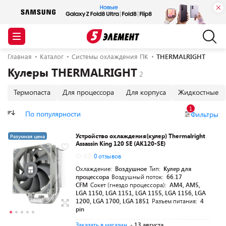
Главная
Каталог
Системы охлаждения ПК
THERMALRIGHT
Кулеры THERMALRIGHT
Термопаста
Для процессора
Для корпуса
Жидкостные
1
По популярности
Фильтры
Устройство охлаждения(кулер) Thermalright
Разумная цена
Assassin King 120 SE (AK120-SE)
0.0
0 отзывов
Охлаждение:
Воздушное
Тип:
Кулер для
процессора
Воздушный поток:
66.17
CFM
Сокет (гнездо процессора):
AM4, AM5,
LGA 1150, LGA 1151, LGA 1155, LGA 1156, LGA
1200, LGA 1700, LGA 1851
Разъем питания:
4
pin
Заказать в магазин
- 13 августа