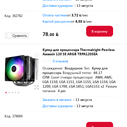
Доставка курьером
- 13 августа
Оплата частями
от
3,72
/мес
Код: 362782
Картой рассрочки
от
6,50
/мес
В корзину
78.
00
Сравнить
Кулер для процессора Thermalright Peerless
Assassin 120 SE ARGB TRPA120SEA
0.0
0 отзывов
Охлаждение:
Воздушное
Тип:
Кулер для
процессора
Воздушный поток:
66.17
CFM
Сокет (гнездо процессора):
AM4, AM5,
LGA 1150, LGA 1151, LGA 1155, LGA 1156, LGA
1200, LGA 1700, LGA 1851, LGA1151 v2
Разъем
питания:
4 pin
Заказать в магазин
- 13 августа
Доставка курьером
- 13 августа
Код: 378669