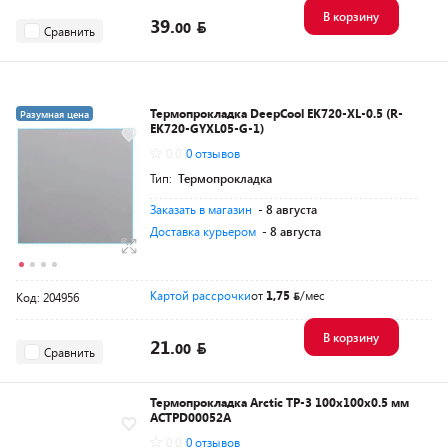
В корзину
39.
00
Сравнить
Термопрокладка DeepCool EK720-XL-0.5 (R-
Разумная цена
EK720-GYXL05-G-1)
0.0
0 отзывов
Тип:
Термопрокладка
Заказать в магазин
- 8 августа
Доставка курьером
- 8 августа
Картой рассрочки
от
1,75
/мес
Код: 204956
В корзину
21.
00
Сравнить
Термопрокладка Arctic TP-3 100x100x0.5 мм
ACTPD00052A
0.0
0 отзывов