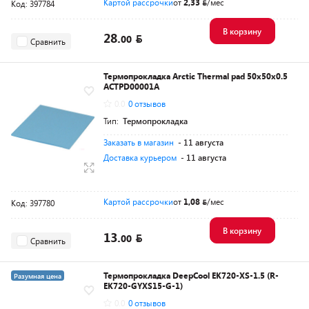
Картой рассрочки
от
2,33
/мес
Код: 397784
В корзину
28.
00
Сравнить
Термопрокладка Arctic Thermal pad 50x50x0.5
ACTPD00001A
0.0
0 отзывов
Тип:
Термопрокладка
Заказать в магазин
- 11 августа
Доставка курьером
- 11 августа
Картой рассрочки
от
1,08
/мес
Код: 397780
В корзину
13.
00
Сравнить
Термопрокладка DeepCool EK720-XS-1.5 (R-
Разумная цена
EK720-GYXS15-G-1)
0.0
0 отзывов