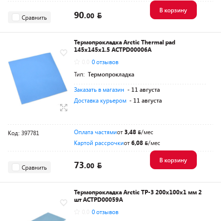
В корзину
90.
00
Сравнить
Термопрокладка Arctic Thermal pad
145x145x1.5 ACTPD00006A
0.0
0 отзывов
Тип:
Термопрокладка
Заказать в магазин
- 11 августа
Доставка курьером
- 11 августа
Оплата частями
от
3,48
/мес
Код: 397781
Картой рассрочки
от
6,08
/мес
В корзину
73.
00
Сравнить
Термопрокладка Arctic TP-3 200x100x1 мм 2
шт ACTPD00059A
0.0
0 отзывов