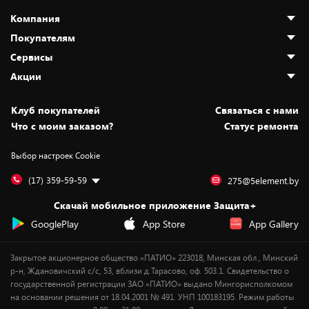
Компания
Покупателям
О нас
Сервисы
Адреса магазинов
Как сделать заказ
Акции
Новости
Оплата и доставка
Программа «Защита+»
Статьи и обзоры
Безналичный расчёт
Установка техники
Скидки и промокоды
Клуб покупателей
Cвязаться с нами
Вакансии
Обмен и возврат товара
Для игровых консолей
Белорусские товары
Что с моим заказом?
Статус ремонта
Контакты
Юридическая информация
Подписки на видеосервисы
Подарки
Выбор настроек Cookie
Дай пять добру!
Обработка персональных данных
Для мобильных устройств
Бонусы
Подарочные карты
Для компьютеров
Оплата частями
(17) 359-59-59
275@5element.by
Утилизация старой техники
Новинки
Скачай мобильное приложение Защита+
Сервисные центры
Уценка
GooglePlay
App Store
App Gallery
Закрытое акционерное общество «ПАТИО» 223018, Минская обл., Минский
р-н, Ждановичский с/с, 53, вблизи д.Тарасово, оф. 503.1. Свидетельство о
государственной регистрации ЗАО «ПАТИО» выдано Мингорисполкомом
на основании решения от 18.04.2001 № 491. УНП 100183195. Режим работы