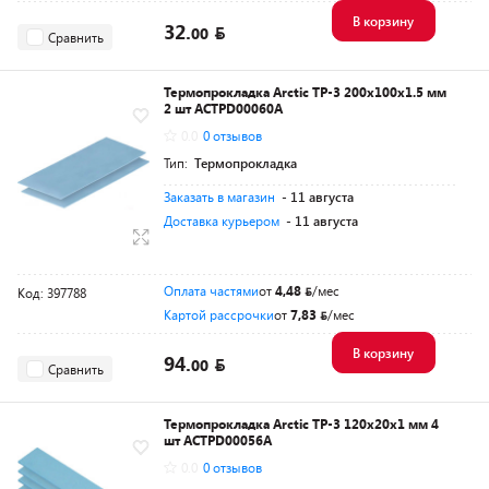
В корзину
32.
00
Сравнить
Термопрокладка Arctic TP-3 200x100x1.5 мм
2 шт ACTPD00060A
0.0
0 отзывов
Тип:
Термопрокладка
Заказать в магазин
- 11 августа
Доставка курьером
- 11 августа
Оплата частями
от
4,48
/мес
Код: 397788
Картой рассрочки
от
7,83
/мес
В корзину
94.
00
Сравнить
Термопрокладка Arctic TP-3 120x20x1 мм 4
шт ACTPD00056A
0.0
0 отзывов