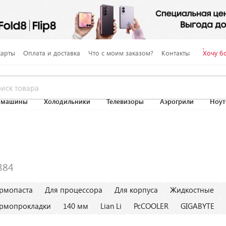
карты
Оплата и доставка
Что с моим заказом?
Контакты
Хочу б
 машины
Холодильники
Телевизоры
Аэрогрили
Ноут
ермопаста
Для процессора
Для корпуса
Жидкостные
ермопрокладки
140 мм
Lian Li
PcCOOLER
GIGABYTE