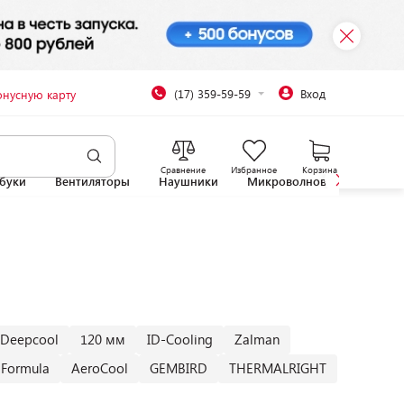
(17) 359-59-59
Вход
онусную карту
Сравнение
Избранное
Корзина
буки
Вентиляторы
Наушники
Микроволновые печи
Deepcool
120 мм
ID-Cooling
Zalman
Formula
AeroCool
GEMBIRD
THERMALRIGHT