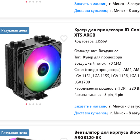
Заказать в магазин
,
г. Минск -
8 авгус
Доставка курьером
,
г. Минск -
8 авгу
Кулер для процессора ID-Cool
Разумная цена
XTS ARGB
Код товара: 335569
Охлаждение:
Воздушное
Тип:
Кулер для процессора
Воздушный поток:
70 CFM
Сокет (гнездо процессора):
AM4, AM5
LGA 1151, LGA 1155, LGA 1156, LGA 1
LGA1700
Рассеиваемая мощность (TDP):
220 В
Разъем питания:
3 pin, 4 pin
Заказать в магазин
,
г. Минск -
8 авгус
Доставка курьером
,
г. Минск -
8 авгу
Вентилятор для корпуса Bloo
Разумная цена
ARGB120-BK