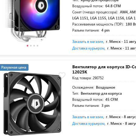
Воздушный поток:
64.8 CFM
Сокет (гнездо процессора):
AM4, AM5
LGA 1151, LGA 1155, LGA 1156, LGA 
Рассеиваемая мощность (TDP):
180 В
Разъем питания:
4 pin
Заказать в магазин
,
г. Минск -
11 авг
Доставка курьером
,
г. Минск -
11 авг
Вентилятор для корпуса ID-Co
Разумная цена
12025K
Код товара: 290752
Охлаждение:
Воздушное
Тип:
Вентилятор для корпуса
Воздушный поток:
45 CFM
Разъем питания:
3 pin
Заказать в магазин
,
г. Минск -
8 авгус
Доставка курьером
,
г. Минск -
8 авгу