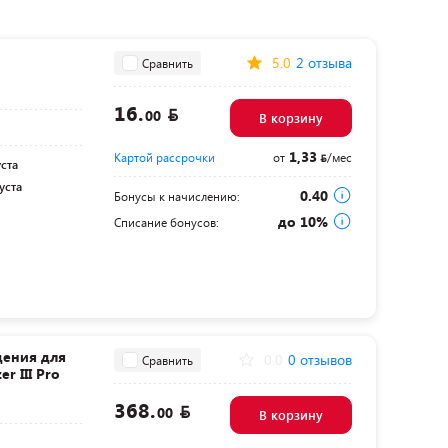
5.0
2 отзыва
Сравнить
16.
00
В корзину
1,33
Картой рассрочки
от
/мес
уста
уста
0.40
Бонусы к начислению:
до 10%
Списание бонусов:
дения для
0.0
0 отзывов
Сравнить
r III Pro
368.
00
В корзину