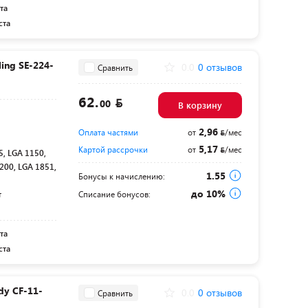
та
ста
ing SE-224-
0.0
0 отзывов
Сравнить
62.
00
В корзину
2,96
Оплата частями
от
/мес
5,17
Картой рассрочки
от
/мес
, LGA 1150,
200, LGA 1851,
1.55
Бонусы к начислению:
до 10%
т
Списание бонусов:
та
ста
dy CF-11-
0.0
0 отзывов
Сравнить