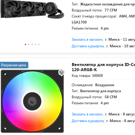
Тип:
Жидкостное охлаждение для пр
Воздушный поток:
77 CFM
Сокет (гнездо процессора):
AM4, AM5
LGA1700
Разъем питания:
4 pin
Заказать в магазин
,
г. Минск -
11 авг
Доставка курьером
,
г. Минск -
10 авг
Вентилятор для корпуса ID-Co
Разумная цена
120-ARGB-K
Код товара: 346608
Охлаждение:
Воздушное
Тип:
Вентилятор для корпуса
Воздушный поток:
58 CFM
Разъем питания:
4 pin
Заказать в магазин
,
г. Минск -
8 авгус
Доставка курьером
,
г. Минск -
8 авгу