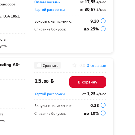
17,55
Оплата частями
от
/мес
оцессора
30,67
Картой рассрочки
от
/мес
, LGA 1851,
9.20
Бонусы к начислению:
до 25%
Списание бонусов:
уста
уста
oling AS-
0.0
0 отзывов
Сравнить
15.
00
В корзину
1,25
Картой рассрочки
от
/мес
0.38
Бонусы к начислению:
до 10%
Списание бонусов:
та
ста