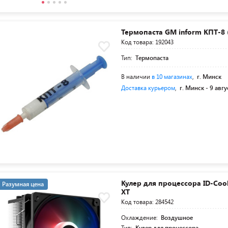
Термопаста GM inform КПТ-8 (
Код товара: 192043
Тип:
Термопаста
В наличии
в 10 магазинах
,
г. Минск
Доставка курьером
,
г. Минск -
9 авгу
Кулер для процессора ID-Cool
Разумная цена
XT
Код товара: 284542
Охлаждение:
Воздушное
Тип:
Кулер для процессора