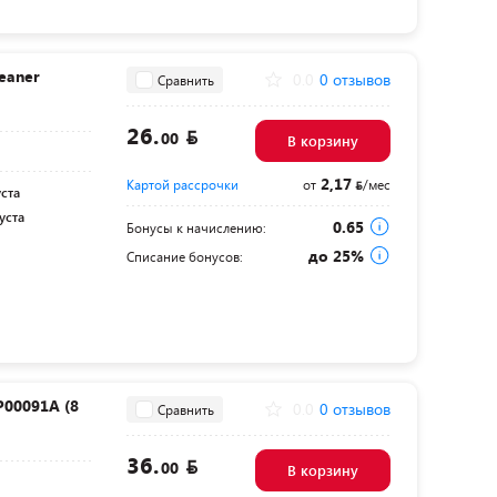
eaner
0.0
0 отзывов
Сравнить
26.
00
В корзину
2,17
Картой рассрочки
от
/мес
уста
уста
0.65
Бонусы к начислению:
до 25%
Списание бонусов:
P00091A (8
0.0
0 отзывов
Сравнить
36.
00
В корзину