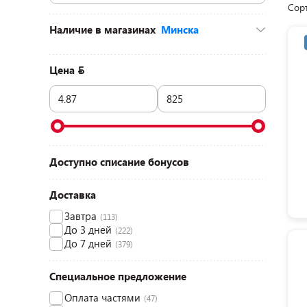
Сор
Наличие в магазинах
Минска
ул. Денисовская, 8 (ТЦ «Корона-Сити», 1
этаж)
(5)
Цена
ул. Притыцкого, 156 (ТЦ «GreenCity», 2
этаж)
(2)
пр-т Партизанский, 79 (ТЦ «Prizma»,
цокольный этаж)
(3)
пр-т Дзержинского, 104-2 (ТЦ «Титан», 1
этаж)
(2)
пр-т Независимости, 154 (ТЦ «Корона»,
Доступно списание бонусов
1 этаж)
(3)
ул. Голубка, 2 (ТЦ «Бонус», 2 этаж)
(2)
Доставка
Завтра
(113)
До 3 дней
(222)
До 7 дней
(379)
Специальное предложение
Оплата частями
(47)