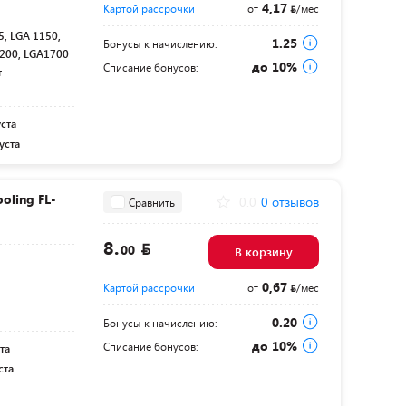
4,17
Картой рассрочки
от
/мес
, LGA 1150,
1.25
Бонусы к начислению:
1200, LGA1700
до 10%
Списание бонусов:
т
уста
уста
oling FL-
0.0
0 отзывов
Сравнить
8.
00
В корзину
0,67
Картой рассрочки
от
/мес
0.20
Бонусы к начислению:
до 10%
Списание бонусов:
та
ста