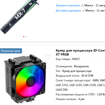
Заказать в магазин
,
г. Минск -
11 авг
Доставка курьером
,
г. Минск -
11 авг
Кулер для процессора ID-Cool
Разумная цена
XT FRGB
Код товара: 309627
Охлаждение:
Воздушное
Тип:
Кулер для процессора
Воздушный поток:
45.8 CFM
Сокет (гнездо процессора):
AM4, AM5
LGA 1151, LGA 1155, LGA 1156, LGA 1
LGA1700
Рассеиваемая мощность (TDP):
130 В
Разъем питания:
4 pin