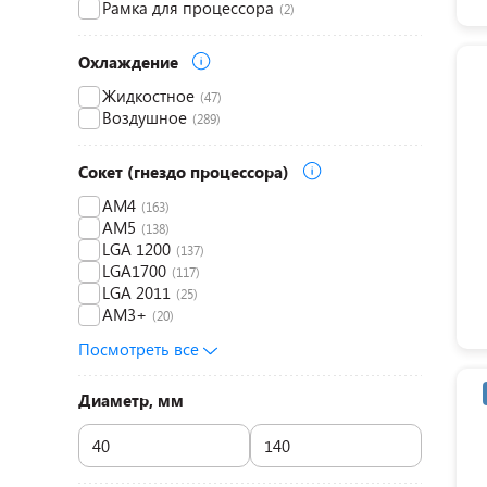
Рамка для процессора
(2)
Охлаждение
Жидкостное
(47)
Воздушное
(289)
Сокет (гнездо процессора)
AM4
(163)
AM5
(138)
LGA 1200
(137)
LGA1700
(117)
LGA 2011
(25)
AM3+
(20)
Посмотреть все
Диаметр, мм