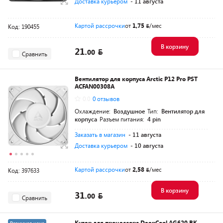
Доставка курьером
- 11 августа
Картой рассрочки
от
1,75
/мес
Код: 190455
В корзину
21.
00
Сравнить
Вентилятор для корпуса Arctic P12 Pro PST
ACFAN00308A
0.0
0 отзывов
Охлаждение:
Воздушное
Тип:
Вентилятор для
корпуса
Разъем питания:
4 pin
Заказать в магазин
- 11 августа
Доставка курьером
- 10 августа
Картой рассрочки
от
2,58
/мес
Код: 397633
В корзину
31.
00
Сравнить
Кулер для процессора DeepCool AG620 BK