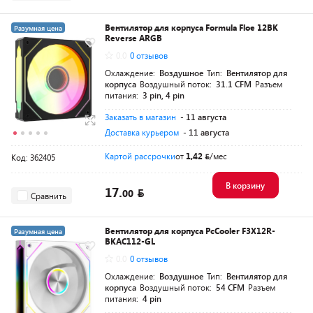
Вентилятор для корпуса Formula Floe 12BK
Разумная цена
Reverse ARGB
0.0
0 отзывов
Охлаждение:
Воздушное
Тип:
Вентилятор для
корпуса
Воздушный поток:
31.1 CFM
Разъем
питания:
3 pin, 4 pin
Заказать в магазин
- 11 августа
Доставка курьером
- 11 августа
Картой рассрочки
от
1,42
/мес
Код: 362405
В корзину
17.
00
Сравнить
Вентилятор для корпуса PcCooler F3X12R-
Разумная цена
BKAC112-GL
0.0
0 отзывов
Охлаждение:
Воздушное
Тип:
Вентилятор для
корпуса
Воздушный поток:
54 CFM
Разъем
питания:
4 pin