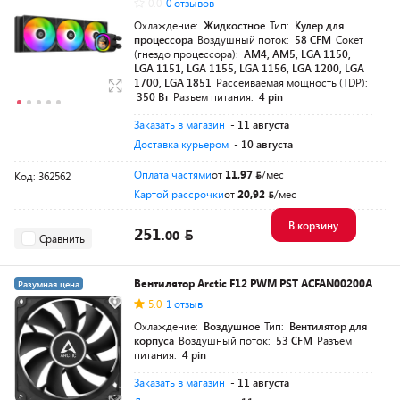
0.0
0 отзывов
Охлаждение:
Жидкостное
Тип:
Кулер для
процессора
Воздушный поток:
58 CFM
Сокет
(гнездо процессора):
AM4, AM5, LGA 1150,
LGA 1151, LGA 1155, LGA 1156, LGA 1200, LGA
1700, LGA 1851
Рассеиваемая мощность (TDP):
350 Вт
Разъем питания:
4 pin
Заказать в магазин
- 11 августа
Доставка курьером
- 10 августа
Оплата частями
от
11,97
/мес
Код: 362562
Картой рассрочки
от
20,92
/мес
В корзину
251.
00
Сравнить
Вентилятор Arctic F12 PWM PST ACFAN00200A
Разумная цена
5.0
1 отзыв
Охлаждение:
Воздушное
Тип:
Вентилятор для
корпуса
Воздушный поток:
53 CFM
Разъем
питания:
4 pin
Заказать в магазин
- 11 августа