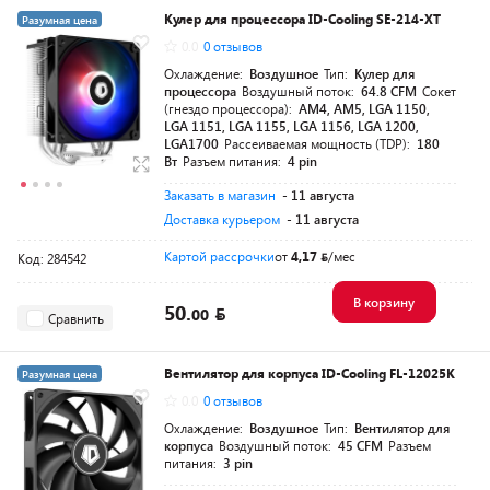
Кулер для процессора ID-Cooling SE-214-XT
Разумная цена
0.0
0 отзывов
Охлаждение:
Воздушное
Тип:
Кулер для
процессора
Воздушный поток:
64.8 CFM
Сокет
(гнездо процессора):
AM4, AM5, LGA 1150,
LGA 1151, LGA 1155, LGA 1156, LGA 1200,
LGA1700
Рассеиваемая мощность (TDP):
180
Вт
Разъем питания:
4 pin
Заказать в магазин
- 11 августа
Доставка курьером
- 11 августа
Картой рассрочки
от
4,17
/мес
Код: 284542
В корзину
50.
00
Сравнить
Вентилятор для корпуса ID-Cooling FL-12025K
Разумная цена
0.0
0 отзывов
Охлаждение:
Воздушное
Тип:
Вентилятор для
корпуса
Воздушный поток:
45 CFM
Разъем
питания:
3 pin