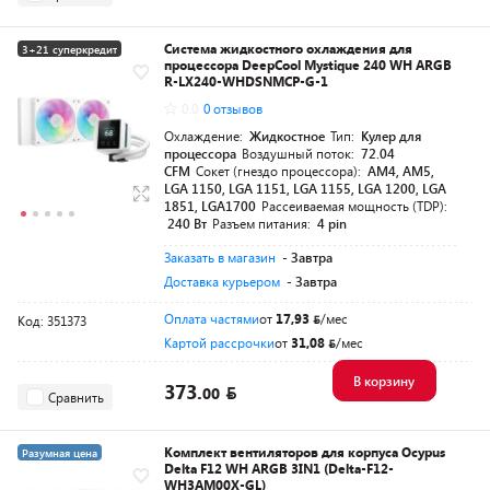
Система жидкостного охлаждения для
3+21 суперкредит
процессора DeepCool Mystique 240 WH ARGB
Разумная цена
R-LX240-WHDSNMCP-G-1
0.0
0 отзывов
Охлаждение:
Жидкостное
Тип:
Кулер для
процессора
Воздушный поток:
72.04
CFM
Сокет (гнездо процессора):
AM4, AM5,
LGA 1150, LGA 1151, LGA 1155, LGA 1200, LGA
1851, LGA1700
Рассеиваемая мощность (TDP):
240 Вт
Разъем питания:
4 pin
Заказать в магазин
- Завтра
Доставка курьером
- Завтра
Оплата частями
от
17,93
/мес
Код: 351373
Картой рассрочки
от
31,08
/мес
В корзину
373.
00
Сравнить
Комплект вентиляторов для корпуса Ocypus
Разумная цена
Delta F12 WH ARGB 3IN1 (Delta-F12-
WH3AM00X-GL)