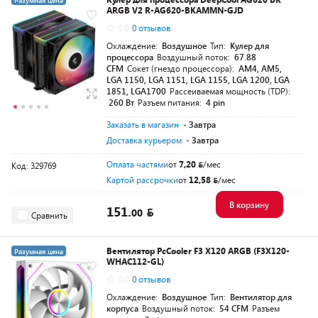
Разумная цена
ARGB V2 R-AG620-BKAMMN-GJD
0.0
0 отзывов
Охлаждение:
Воздушное
Тип:
Кулер для
процессора
Воздушный поток:
67.88
CFM
Сокет (гнездо процессора):
AM4, AM5,
LGA 1150, LGA 1151, LGA 1155, LGA 1200, LGA
1851, LGA1700
Рассеиваемая мощность (TDP):
260 Вт
Разъем питания:
4 pin
Заказать в магазин
- Завтра
Доставка курьером
- Завтра
Оплата частями
от
7,20
/мес
Код: 329769
Картой рассрочки
от
12,58
/мес
В корзину
151.
00
Сравнить
Вентилятор PcCooler F3 X120 ARGB (F3X120-
Разумная цена
WHAC112-GL)
0.0
0 отзывов
Охлаждение:
Воздушное
Тип:
Вентилятор для
корпуса
Воздушный поток:
54 CFM
Разъем