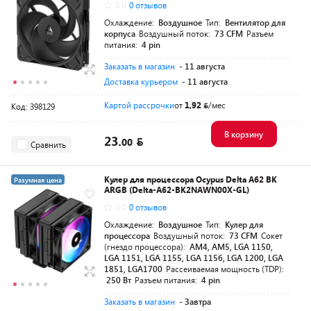
0.0
0 отзывов
Охлаждение:
Воздушное
Тип:
Вентилятор для
корпуса
Воздушный поток:
73 CFM
Разъем
питания:
4 pin
Заказать в магазин
- 11 августа
Доставка курьером
- 11 августа
Картой рассрочки
от
1,92
/мес
Код: 398129
В корзину
23.
00
Сравнить
Кулер для процессора Ocypus Delta A62 BK
Разумная цена
ARGB (Delta-A62-BK2NAWN00X-GL)
0.0
0 отзывов
Охлаждение:
Воздушное
Тип:
Кулер для
процессора
Воздушный поток:
73 CFM
Сокет
(гнездо процессора):
AM4, AM5, LGA 1150,
LGA 1151, LGA 1155, LGA 1156, LGA 1200, LGA
1851, LGA1700
Рассеиваемая мощность (TDP):
250 Вт
Разъем питания:
4 pin
Заказать в магазин
- Завтра