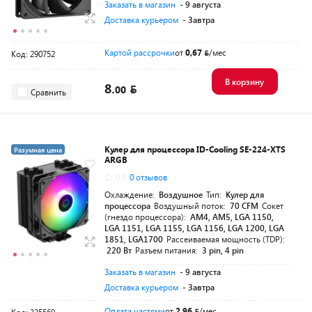
Заказать в магазин
- 9 августа
Доставка курьером
- Завтра
Картой рассрочки
от
0,67
/мес
Код: 290752
В корзину
8.
00
Сравнить
Кулер для процессора ID-Cooling SE-224-XTS
Разумная цена
ARGB
0.0
0 отзывов
Охлаждение:
Воздушное
Тип:
Кулер для
процессора
Воздушный поток:
70 CFM
Сокет
(гнездо процессора):
AM4, AM5, LGA 1150,
LGA 1151, LGA 1155, LGA 1156, LGA 1200, LGA
1851, LGA1700
Рассеиваемая мощность (TDP):
220 Вт
Разъем питания:
3 pin, 4 pin
Заказать в магазин
- 9 августа
Доставка курьером
- Завтра
Оплата частями
от
2,96
/мес