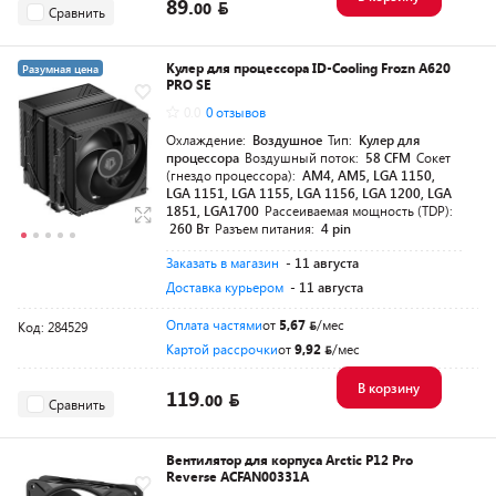
89.
00
Сравнить
Кулер для процессора ID-Cooling Frozn A620
Разумная цена
PRO SE
0.0
0 отзывов
Охлаждение:
Воздушное
Тип:
Кулер для
процессора
Воздушный поток:
58 CFM
Сокет
(гнездо процессора):
AM4, AM5, LGA 1150,
LGA 1151, LGA 1155, LGA 1156, LGA 1200, LGA
1851, LGA1700
Рассеиваемая мощность (TDP):
260 Вт
Разъем питания:
4 pin
Заказать в магазин
- 11 августа
Доставка курьером
- 11 августа
Оплата частями
от
5,67
/мес
Код: 284529
Картой рассрочки
от
9,92
/мес
В корзину
119.
00
Сравнить
Вентилятор для корпуса Arctic P12 Pro
Reverse ACFAN00331A