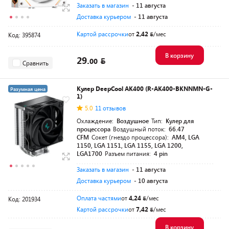
Заказать в магазин
- 11 августа
Доставка курьером
- 11 августа
Картой рассрочки
от
2,42
/мес
Код: 395874
В корзину
29.
00
Сравнить
Кулер DeepCool AK400 (R-AK400-BKNNMN-G-
Разумная цена
1)
5.0
11 отзывов
Охлаждение:
Воздушное
Тип:
Кулер для
процессора
Воздушный поток:
66.47
CFM
Сокет (гнездо процессора):
AM4, LGA
1150, LGA 1151, LGA 1155, LGA 1200,
LGA1700
Разъем питания:
4 pin
Заказать в магазин
- 11 августа
Доставка курьером
- 10 августа
Оплата частями
от
4,24
/мес
Код: 201934
Картой рассрочки
от
7,42
/мес
В корзину