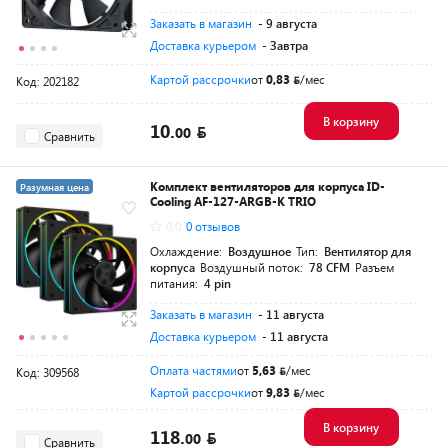
Заказать в магазин
- 9 августа
Доставка курьером
- Завтра
Картой рассрочки
от
0,83
/мес
Код: 202182
В корзину
10.
00
Сравнить
Комплект вентиляторов для корпуса ID-
Разумная цена
Cooling AF-127-ARGB-K TRIO
0.0
0 отзывов
Охлаждение:
Воздушное
Тип:
Вентилятор для
корпуса
Воздушный поток:
78 CFM
Разъем
питания:
4 pin
Заказать в магазин
- 11 августа
Доставка курьером
- 11 августа
Оплата частями
от
5,63
/мес
Код: 309568
Картой рассрочки
от
9,83
/мес
В корзину
118.
00
Сравнить