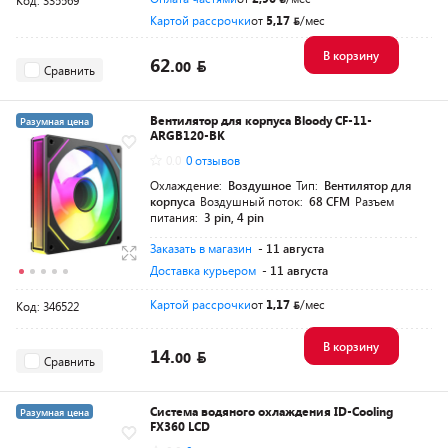
Код: 335569
Картой рассрочки
от
5,17
/мес
В корзину
62.
00
Сравнить
Вентилятор для корпуса Bloody CF-11-
Разумная цена
ARGB120-BK
0.0
0 отзывов
Охлаждение:
Воздушное
Тип:
Вентилятор для
корпуса
Воздушный поток:
68 CFM
Разъем
питания:
3 pin, 4 pin
Заказать в магазин
- 11 августа
Доставка курьером
- 11 августа
Картой рассрочки
от
1,17
/мес
Код: 346522
В корзину
14.
00
Сравнить
Система водяного охлаждения ID-Cooling
Разумная цена
FX360 LCD