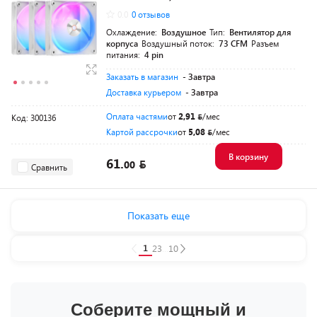
0.0
0 отзывов
Охлаждение:
Воздушное
Тип:
Вентилятор для
корпуса
Воздушный поток:
73 CFM
Разъем
питания:
4 pin
Заказать в магазин
- Завтра
Доставка курьером
- Завтра
Оплата частями
от
2,91
/мес
Код: 300136
Картой рассрочки
от
5,08
/мес
В корзину
61.
00
Сравнить
Показать еще
1
2
3
...
10
Соберите мощный и