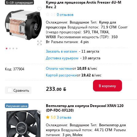
Кулер для процессора Arctic Freezer 4U-M
5+19 суперкредит
Rev. 2
Разумная цена
0.0
0 отзывов
Охлаждение:
Воздушное
Тип:
Кулер для
процессора
Воздушный поток:
71.9 CFM
Сокет
(гнездо процессора):
SP3, TR4, TRX4,
WRX8
Рассеиваемая мощность (TDP):
350
Вт
Разъем питания:
4 pin
Заказать в магазин
- 11 августа
Доставка курьером
- 10 августа
Оплата частями
от
10,85
/мес
Код: 377904
Картой рассрочки
от
19,42
/мес
В корзину
233.
00
Сравнить
Вентилятор для корпуса Deepcool XFAN 120
Разумная цена
(DP-FDC-XF120)
5.0
3 отзыва
Охлаждение:
Воздушное
Тип:
Вентилятор для
корпуса
Воздушный поток:
44.71 CFM
Разъем
питания:
3 pin, Molex