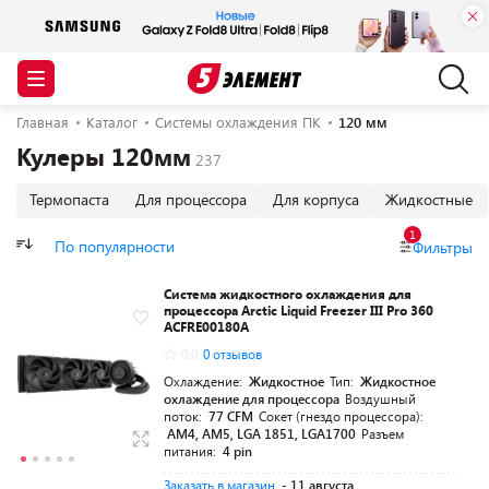
Главная
Каталог
Системы охлаждения ПК
120 мм
Кулеры 120мм
Термопаста
Для процессора
Для корпуса
Жидкостные
1
По популярности
Фильтры
Система жидкостного охлаждения для
процессора Arctic Liquid Freezer III Pro 360
ACFRE00180A
0.0
0 отзывов
Охлаждение:
Жидкостное
Тип:
Жидкостное
охлаждение для процессора
Воздушный
поток:
77 CFM
Сокет (гнездо процессора):
AM4, AM5, LGA 1851, LGA1700
Разъем
питания:
4 pin
Заказать в магазин
- 11 августа