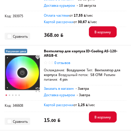
Доставка курьером
- 10 августа
Оплата частями
от
17,55
/мес
Код: 393975
Картой рассрочки
от
30,67
/мес
В корзину
368.
00
Сравнить
Вентилятор для корпуса ID-Cooling AS-120-
Разумная цена
ARGB-K
0.0
0 отзывов
Охлаждение:
Воздушное
Тип:
Вентилятор для
корпуса
Воздушный поток:
58 CFM
Разъем
питания:
4 pin
Заказать в магазин
- Завтра
Доставка курьером
- Завтра
Картой рассрочки
от
1,25
/мес
Код: 346608
В корзину
15.
00
Сравнить