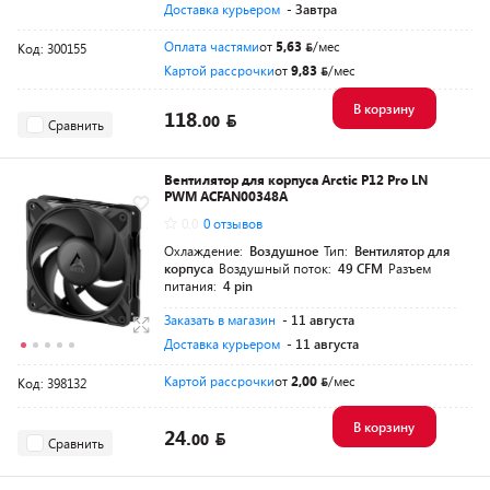
Доставка курьером
- Завтра
Оплата частями
от
5,63
/мес
Код: 300155
Картой рассрочки
от
9,83
/мес
В корзину
118.
00
Сравнить
Вентилятор для корпуса Arctic P12 Pro LN
PWM ACFAN00348A
0.0
0 отзывов
Охлаждение:
Воздушное
Тип:
Вентилятор для
корпуса
Воздушный поток:
49 CFM
Разъем
питания:
4 pin
Заказать в магазин
- 11 августа
Доставка курьером
- 11 августа
Картой рассрочки
от
2,00
/мес
Код: 398132
В корзину
24.
00
Сравнить