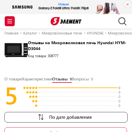
Главная
Каталог
Микроволновые печи
HYUNDAI
Микроволнов
Отзывы на Микроволновая печь Hyundai HYM-
D3044
Код товара: 308777
О товаре
Характеристики
Отзывы
Вопросы
9
0
5
9
0
0
0
0
По дате добавления