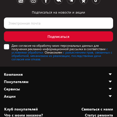
Подписаться на новости и акции
Подписаться
Даю согласие на обработку моих персональных данных для
получения рекламно-информационной рассылки в соответствии
с
условиями обработки.
Ознакомлен
с разъяснением прав, связанных с
обработкой, механизмом их реализации, последствиями дачи
согласия или отказа.
Компания
Покупателям
О нас
Сервисы
Адреса магазинов
Как сделать заказ
Акции
Новости
Оплата и доставка
Программа «Защита+»
Статьи и обзоры
Безналичный расчёт
Установка техники
Скидки и промокоды
Клуб покупателей
Cвязаться с нами
Вакансии
Обмен и возврат товара
Для игровых консолей
Белорусские товары
Что с моим заказом?
Статус ремонта