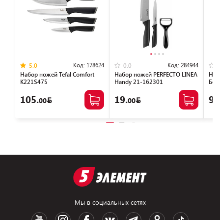
Код:
178624
Код:
284944
5.0
0.0
Набор ножей Tefal Сomfort
Набор ножей PERFECTO LINEA
Наб
K221S475
Handy 21-162301
Бер
105.
19.
94
00
00
Мы в социальных сетях