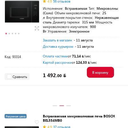
4.9
56 отзывов
Исполнение:
Встраиваемая
Тип:
Микроволны
(Соло)
Объем микроволновой печи:
25
л
Внутреннее покрытие стенок:
Нержавеющая
сталь
Диаметр тарелки:
315 мм
Мощность
микроволнового излучателя:
900
Вт
Управление:
Электронное
Заказать в магазин
- 11 августа
Доставка курьером
- 11 августа
Оплата частями
от
71,14
/мес
Код: 93314
Картой рассрочки
от
124,33
/мес
В корзину
1 492.
00
Сравнить
Встраиваемая микроволновая печь BOSCH
Разумная цена
BEL554MB0
4.9
37 отзывов