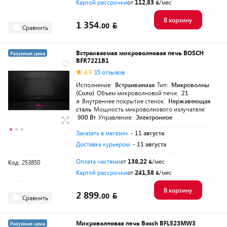
Картой рассрочки
от
112,83
/мес
В корзину
1 354.
00
Сравнить
Встраиваемая микроволновая печь BOSCH
Разумная цена
BFR7221B1
4.9
15 отзывов
Исполнение:
Встраиваемая
Тип:
Микроволны
(Соло)
Объем микроволновой печи:
21
л
Внутреннее покрытие стенок:
Нержавеющая
сталь
Мощность микроволнового излучателя:
900 Вт
Управление:
Электронное
Заказать в магазин
- 11 августа
Доставка курьером
- 11 августа
Оплата частями
от
138,22
/мес
Код: 253850
Картой рассрочки
от
241,58
/мес
В корзину
2 899.
00
Сравнить
Микроволновая печь Bosch BFL523MW3
Разумная цена