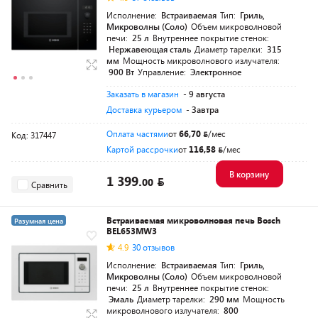
Исполнение:
Встраиваемая
Тип:
Гриль,
Микроволны (Соло)
Объем микроволновой
печи:
25 л
Внутреннее покрытие стенок:
Нержавеющая сталь
Диаметр тарелки:
315
мм
Мощность микроволнового излучателя:
900 Вт
Управление:
Электронное
Заказать в магазин
- 9 августа
Доставка курьером
- Завтра
Оплата частями
от
66,70
/мес
Код: 317447
Картой рассрочки
от
116,58
/мес
В корзину
1 399.
00
Сравнить
Встраиваемая микроволновая печь Bosch
Разумная цена
BEL653MW3
4.9
30 отзывов
Исполнение:
Встраиваемая
Тип:
Гриль,
Микроволны (Соло)
Объем микроволновой
печи:
25 л
Внутреннее покрытие стенок:
Эмаль
Диаметр тарелки:
290 мм
Мощность
микроволнового излучателя:
800