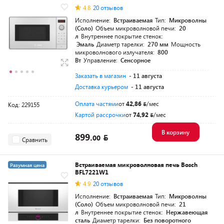
4.8
20 отзывов
Исполнение:
Встраиваемая
Тип:
Микроволны
(Соло)
Объем микроволновой печи:
20
л
Внутреннее покрытие стенок:
Эмаль
Диаметр тарелки:
270 мм
Мощность
микроволнового излучателя:
800
Вт
Управление:
Сенсорное
Заказать в магазин
- 11 августа
Доставка курьером
- 11 августа
Оплата частями
от
42,86
/мес
Код: 229155
Картой рассрочки
от
74,92
/мес
В корзину
899.
00
Сравнить
Встраиваемая микроволновая печь Bosch
Разумная цена
BFL7221W1
4.9
20 отзывов
Исполнение:
Встраиваемая
Тип:
Микроволны
(Соло)
Объем микроволновой печи:
21
л
Внутреннее покрытие стенок:
Нержавеющая
сталь
Диаметр тарелки:
Без поворотного