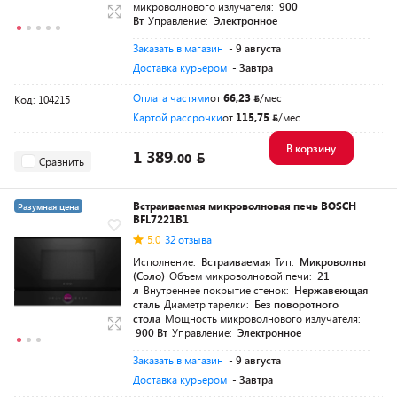
микроволнового излучателя:
900
Вт
Управление:
Электронное
Заказать в магазин
- 9 августа
Доставка курьером
- Завтра
Оплата частями
от
66,23
/мес
Код: 104215
Картой рассрочки
от
115,75
/мес
В корзину
1 389.
00
Сравнить
Встраиваемая микроволновая печь BOSCH
Разумная цена
BFL7221B1
5.0
32 отзыва
Исполнение:
Встраиваемая
Тип:
Микроволны
(Соло)
Объем микроволновой печи:
21
л
Внутреннее покрытие стенок:
Нержавеющая
сталь
Диаметр тарелки:
Без поворотного
стола
Мощность микроволнового излучателя:
900 Вт
Управление:
Электронное
Заказать в магазин
- 9 августа
Доставка курьером
- Завтра