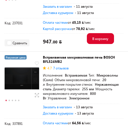
Заказать в магазин
- 11 августа
Доставка курьером
- 11 августа
Оплата частями
от
45,15
/мес
Код: 237031
Картой рассрочки
от
78,92
/мес
В корзину
947.
00
Сравнить
Встраиваемая микроволновая печь BOSCH
Разумная цена
BFL524MB2
4.7
7 отзывов
Исполнение:
Встраиваемая
Тип:
Микроволны
(Соло)
Объем микроволновой печи:
20
л
Внутреннее покрытие стенок:
Нержавеющая
сталь
Диаметр тарелки:
255 мм
Мощность
микроволнового излучателя:
800
Вт
Управление:
Электронное
Заказать в магазин
- 13 августа
Доставка курьером
- 13 августа
Оплата частями
от
64,56
/мес
Код: 337891