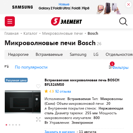
Главная
Каталог
Микроволновые печи
Bosch
Микроволновые печи Bosch
Недорогие
Встраиваемые
Samsung
LG
Отдельносто
1
По популярности
Фильтры
Встраиваемая микроволновая печь BOSCH
Разумная цена
BFL524MS0
4.9
92 отзыва
Исполнение:
Встраиваемая
Тип:
Микроволны
(Соло)
Объем микроволновой печи:
20
л
Внутреннее покрытие стенок:
Нержавеющая
сталь
Диаметр тарелки:
255 мм
Мощность
микроволнового излучателя:
800
Вт
Управление:
Электронное
Заказать в магазин
- 11 августа