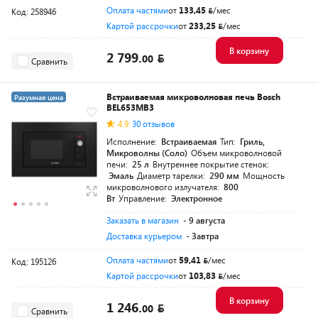
Оплата частями
от
133,45
/мес
Код: 258946
Картой рассрочки
от
233,25
/мес
В корзину
2 799.
00
Сравнить
Встраиваемая микроволновая печь Bosch
Разумная цена
BEL653MB3
4.9
30 отзывов
Исполнение:
Встраиваемая
Тип:
Гриль,
Микроволны (Соло)
Объем микроволновой
печи:
25 л
Внутреннее покрытие стенок:
Эмаль
Диаметр тарелки:
290 мм
Мощность
микроволнового излучателя:
800
Вт
Управление:
Электронное
Заказать в магазин
- 9 августа
Доставка курьером
- Завтра
Оплата частями
от
59,41
/мес
Код: 195126
Картой рассрочки
от
103,83
/мес
В корзину
1 246.
00
Сравнить