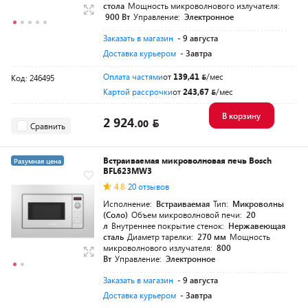
стола
Мощность микроволнового излучателя:
900 Вт
Управление:
Электронное
Заказать в магазин
- 9 августа
Доставка курьером
- Завтра
Оплата частями
от
139,41
/мес
Код: 246495
Картой рассрочки
от
243,67
/мес
В корзину
2 924.
00
Сравнить
Встраиваемая микроволновая печь Bosch
Разумная цена
BFL623MW3
4.8
20 отзывов
Исполнение:
Встраиваемая
Тип:
Микроволны
(Соло)
Объем микроволновой печи:
20
л
Внутреннее покрытие стенок:
Нержавеющая
сталь
Диаметр тарелки:
270 мм
Мощность
микроволнового излучателя:
800
Вт
Управление:
Электронное
Заказать в магазин
- 9 августа
Доставка курьером
- Завтра