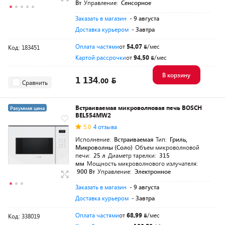
Вт
Управление:
Сенсорное
Заказать в магазин
- 9 августа
Доставка курьером
- Завтра
Оплата частями
от
54,07
/мес
Код: 183451
Картой рассрочки
от
94,50
/мес
В корзину
1 134.
00
Сравнить
Встраиваемая микроволновая печь BOSCH
Разумная цена
BEL554MW2
5.0
4 отзыва
Исполнение:
Встраиваемая
Тип:
Гриль,
Микроволны (Соло)
Объем микроволновой
печи:
25 л
Диаметр тарелки:
315
мм
Мощность микроволнового излучателя:
900 Вт
Управление:
Электронное
Заказать в магазин
- 9 августа
Доставка курьером
- Завтра
Оплата частями
от
68,99
/мес
Код: 338019