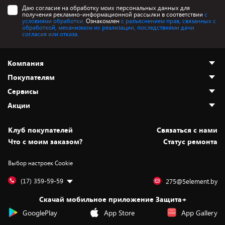
Даю согласие на обработку моих персональных данных для
получения рекламно-информационной рассылки в соответствии
с
условиями обработки.
Ознакомлен
с разъяснением прав, связанных с
обработкой, механизмом их реализации, последствиями дачи
согласия или отказа.
Компания
Покупателям
О нас
Сервисы
Адреса магазинов
Как сделать заказ
Акции
Новости
Оплата и доставка
Программа «Защита+»
Статьи и обзоры
Безналичный расчёт
Установка техники
Скидки и промокоды
Клуб покупателей
Cвязаться с нами
Вакансии
Обмен и возврат товара
Для игровых консолей
Белорусские товары
Что с моим заказом?
Статус ремонта
Контакты
Юридическая информация
Подписки на видеосервисы
Подарки
Выбор настроек Cookie
Дай пять добру!
Обработка персональных данных
Для мобильных устройств
Бонусы
Подарочные карты
Для компьютеров
Оплата частями
(17) 359-59-59
275@5element.by
Утилизация старой техники
Новинки
Скачай мобильное приложение Защита+
Сервисные центры
Уценка
GooglePlay
App Store
App Gallery