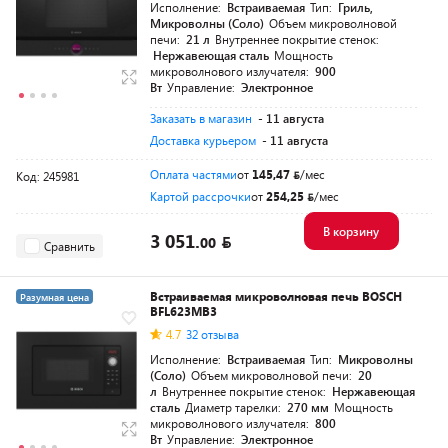
Исполнение:
Встраиваемая
Тип:
Гриль,
Микроволны (Соло)
Объем микроволновой
печи:
21 л
Внутреннее покрытие стенок:
Нержавеющая сталь
Мощность
микроволнового излучателя:
900
Вт
Управление:
Электронное
Заказать в магазин
- 11 августа
Доставка курьером
- 11 августа
Оплата частями
от
145,47
/мес
Код: 245981
Картой рассрочки
от
254,25
/мес
В корзину
3 051.
00
Сравнить
Встраиваемая микроволновая печь BOSCH
Разумная цена
BFL623MB3
4.7
32 отзыва
Исполнение:
Встраиваемая
Тип:
Микроволны
(Соло)
Объем микроволновой печи:
20
л
Внутреннее покрытие стенок:
Нержавеющая
сталь
Диаметр тарелки:
270 мм
Мощность
микроволнового излучателя:
800
Вт
Управление:
Электронное