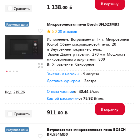
В корзину
1 138.
00
Сравнить
Микроволновая печь Bosch BFL523MB3
Разумная цена
5.0
20 отзывов
Исполнение:
Встраиваемая
Тип:
Микроволны
(Соло)
Объем микроволновой печи:
20
л
Внутреннее покрытие стенок:
Эмаль
Диаметр тарелки:
270 мм
Мощность
микроволнового излучателя:
800
Вт
Управление:
Сенсорное
Заказать в магазин
- 9 августа
Доставка курьером
- Завтра
Оплата частями
от
43,44
/мес
Код: 219126
Картой рассрочки
от
75,92
/мес
В корзину
911.
00
Сравнить
Встраиваемая микроволновая печь BOSCH
Разумная цена
BFL554MB0