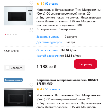
4.9
92 отзыва
Исполнение:
Встраиваемая
Тип:
Микроволны
(Соло)
Объем микроволновой печи:
20
л
Внутреннее покрытие стенок:
Нержавеющая
сталь
Диаметр тарелки:
255 мм
Мощность
микроволнового излучателя:
800
Вт
Управление:
Электронное
Заказать в магазин
- 9 августа
Доставка курьером
- Завтра
Оплата частями
от
54,26
/мес
Код: 106343
Картой рассрочки
от
94,83
/мес
В корзину
1 138.
00
Сравнить
Встраиваемая микроволновая печь BOSCH
Разумная цена
BFL554MS0
4.9
56 отзывов
Исполнение:
Встраиваемая
Тип:
Микроволны
(Соло)
Объем микроволновой печи:
25
л
Внутреннее покрытие стенок:
Нержавеющая
сталь
Диаметр тарелки:
315 мм
Мощность