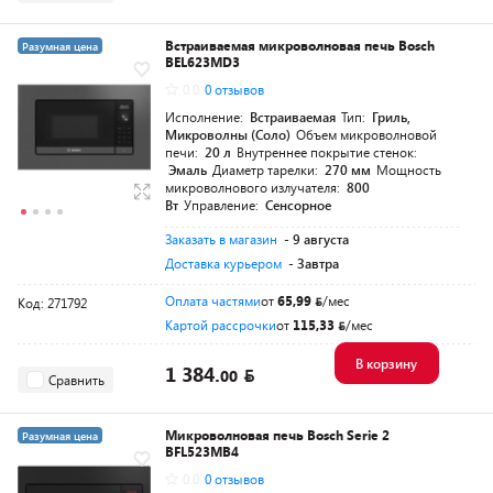
Встраиваемая микроволновая печь Bosch
Разумная цена
BEL623MD3
0.0
0 отзывов
Исполнение:
Встраиваемая
Тип:
Гриль,
Микроволны (Соло)
Объем микроволновой
печи:
20 л
Внутреннее покрытие стенок:
Эмаль
Диаметр тарелки:
270 мм
Мощность
микроволнового излучателя:
800
Вт
Управление:
Сенсорное
Заказать в магазин
- 9 августа
Доставка курьером
- Завтра
Оплата частями
от
65,99
/мес
Код: 271792
Картой рассрочки
от
115,33
/мес
В корзину
1 384.
00
Сравнить
Микроволновая печь Bosch Serie 2
Разумная цена
BFL523MB4
0.0
0 отзывов