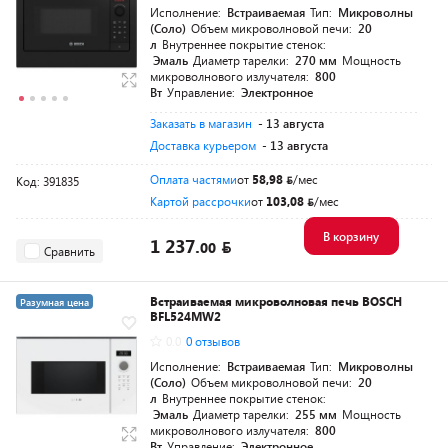
Исполнение:
Встраиваемая
Тип:
Микроволны
(Соло)
Объем микроволновой печи:
20
л
Внутреннее покрытие стенок:
Эмаль
Диаметр тарелки:
270 мм
Мощность
микроволнового излучателя:
800
Вт
Управление:
Электронное
Заказать в магазин
- 13 августа
Доставка курьером
- 13 августа
Оплата частями
от
58,98
/мес
Код: 391835
Картой рассрочки
от
103,08
/мес
В корзину
1 237.
00
Сравнить
Встраиваемая микроволновая печь BOSCH
Разумная цена
BFL524MW2
0.0
0 отзывов
Исполнение:
Встраиваемая
Тип:
Микроволны
(Соло)
Объем микроволновой печи:
20
л
Внутреннее покрытие стенок:
Эмаль
Диаметр тарелки:
255 мм
Мощность
микроволнового излучателя:
800
Вт
Управление:
Электронное