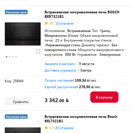
Встраиваемая микроволновая печь BOSCH
Разумная цена
BER7321B1
4.8
10 отзывов
Исполнение:
Встраиваемая
Тип:
Гриль,
Микроволны (Соло)
Объем микроволновой
печи:
21 л
Внутреннее покрытие стенок:
Нержавеющая сталь
Диаметр тарелки:
Без
поворотного стола
Мощность микроволнового
излучателя:
900 Вт
Управление:
Электронное
Заказать в магазин
- 9 августа
Доставка курьером
- Завтра
Оплата частями
от
159,34
/мес
Код: 258944
Картой рассрочки
от
278,50
/мес
В корзину
3 342.
00
Сравнить
Встраиваемая микроволновая печь Bosch
Разумная цена
BEL7321B1
4.9
20 отзывов