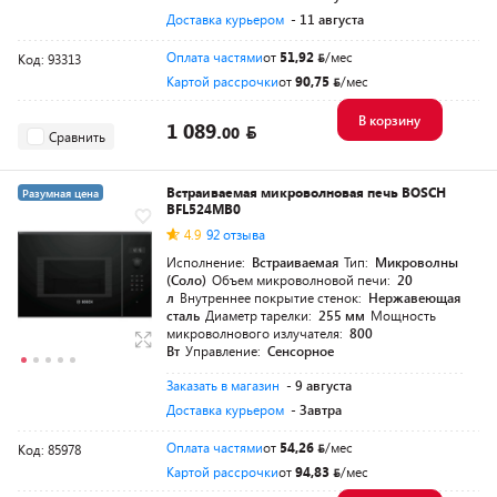
Доставка курьером
- 11 августа
Оплата частями
от
51,92
/мес
Код: 93313
Картой рассрочки
от
90,75
/мес
В корзину
1 089.
00
Сравнить
Встраиваемая микроволновая печь BOSCH
Разумная цена
BFL524MB0
4.9
92 отзыва
Исполнение:
Встраиваемая
Тип:
Микроволны
(Соло)
Объем микроволновой печи:
20
л
Внутреннее покрытие стенок:
Нержавеющая
сталь
Диаметр тарелки:
255 мм
Мощность
микроволнового излучателя:
800
Вт
Управление:
Сенсорное
Заказать в магазин
- 9 августа
Доставка курьером
- Завтра
Оплата частями
от
54,26
/мес
Код: 85978
Картой рассрочки
от
94,83
/мес