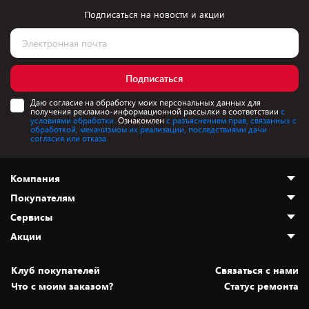
Подписаться на новости и акции
Подписаться
Даю согласие на обработку моих персональных данных для
получения рекламно-информационной рассылки в соответствии
с
условиями обработки.
Ознакомлен
с разъяснением прав, связанных с
обработкой, механизмом их реализации, последствиями дачи
согласия или отказа.
Компания
Покупателям
О нас
Сервисы
Адреса магазинов
Как сделать заказ
Акции
Новости
Оплата и доставка
Программа «Защита+»
Статьи и обзоры
Безналичный расчёт
Установка техники
Скидки и промокоды
Клуб покупателей
Cвязаться с нами
Вакансии
Обмен и возврат товара
Для игровых консолей
Белорусские товары
Что с моим заказом?
Статус ремонта
Контакты
Юридическая информация
Подписки на видеосервисы
Подарки