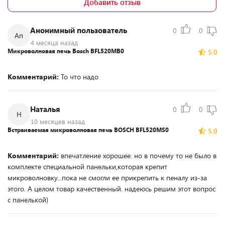
Добавить отзыв
Анонимный пользователь
0
0
Ап
4 месяца назад
Микроволновая печь Bosch BFL520MB0
5.0
Комментарий:
То что надо
Наталья
0
0
Н
10 месяцев назад
Встраиваемая микроволновая печь BOSCH BFL520MS0
5.0
Комментарий:
впечатление хорошее. но в почему то не было в
комплекте специальной панельки,которая крепит
микроволновку...пока не смогли ее прикрепить к пеналу из-за
этого. А целом товар качественный. надеюсь решим этот вопрос
с панелькой)