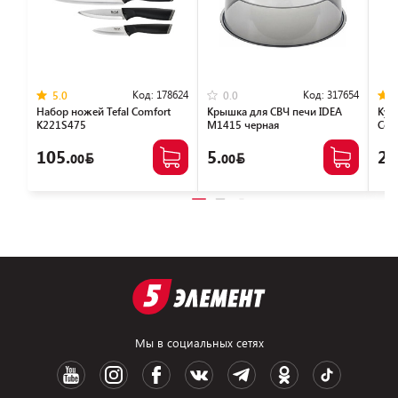
Код:
178624
Код:
317654
5.0
0.0
Набор ножей Tefal Сomfort
Крышка для СВЧ печи IDEA
Кух
K221S475
М1415 черная
Com
105.
5.
27
00
00
Мы в социальных сетях