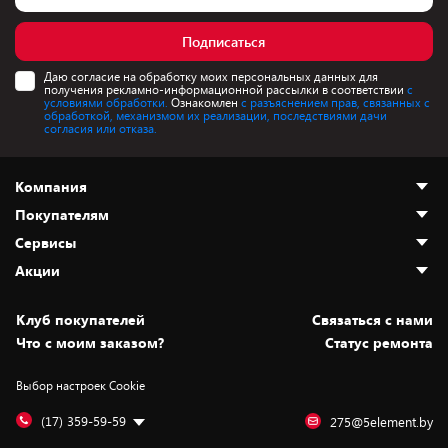
Подписаться
Даю согласие на обработку моих персональных данных для
получения рекламно-информационной рассылки в соответствии
с
условиями обработки.
Ознакомлен
с разъяснением прав, связанных с
обработкой, механизмом их реализации, последствиями дачи
согласия или отказа.
Компания
Покупателям
О нас
Сервисы
Адреса магазинов
Как сделать заказ
Акции
Новости
Оплата и доставка
Программа «Защита+»
Статьи и обзоры
Безналичный расчёт
Установка техники
Скидки и промокоды
Клуб покупателей
Cвязаться с нами
Вакансии
Обмен и возврат товара
Для игровых консолей
Белорусские товары
Что с моим заказом?
Статус ремонта
Контакты
Юридическая информация
Подписки на видеосервисы
Подарки
Выбор настроек Cookie
Дай пять добру!
Обработка персональных данных
Для мобильных устройств
Бонусы
Подарочные карты
Для компьютеров
Оплата частями
(17) 359-59-59
275@5element.by
Утилизация старой техники