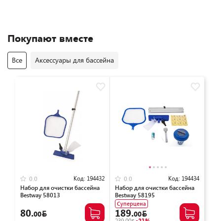
Покупают вместе
Все
Аксессуары для бассейна
Код:
194432
Код:
194434
0.0
0.0
Набор для очистки бассейна
Набор для очистки бассейна
Bestway 58013
Bestway 58195
Суперцена
80.
189.
00
00
239.00
-21%