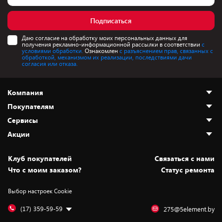
Подписаться
Даю согласие на обработку моих персональных данных для
получения рекламно-информационной рассылки в соответствии
с
условиями обработки.
Ознакомлен
с разъяснением прав, связанных с
обработкой, механизмом их реализации, последствиями дачи
согласия или отказа.
Компания
Покупателям
О нас
Сервисы
Адреса магазинов
Как сделать заказ
Акции
Новости
Оплата и доставка
Программа «Защита+»
Статьи и обзоры
Безналичный расчёт
Установка техники
Скидки и промокоды
Клуб покупателей
Cвязаться с нами
Вакансии
Обмен и возврат товара
Для игровых консолей
Белорусские товары
Что с моим заказом?
Статус ремонта
Контакты
Юридическая информация
Подписки на видеосервисы
Подарки
Выбор настроек Cookie
Дай пять добру!
Обработка персональных данных
Для мобильных устройств
Бонусы
Подарочные карты
Для компьютеров
Оплата частями
(17) 359-59-59
275@5element.by
Утилизация старой техники