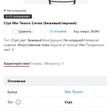
Нет в наличии
3+21 суперкредит
Стул Mio Tesoro Сигма (бежевый/черный)
0.0
0 отзывов
Сравнить
Код товара: 381943
Тип:
Стул
Цвет:
Бежевый
Конструкция:
Не складной
Материал
сиденья:
Искусственная кожа
Защита от солнца:
Нет
Посадочных
мест:
1
Характеристики
Отзывы
Вопросы
0
0
Основные
Mio Tesoro
Бренд
Тип
Стул