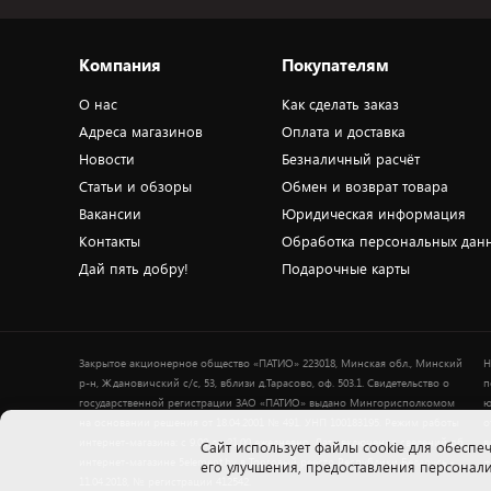
Компания
Покупателям
О нас
Как сделать заказ
Адреса магазинов
Оплата и доставка
Новости
Безналичный расчёт
Статьи и обзоры
Обмен и возврат товара
Вакансии
Юридическая информация
Контакты
Обработка персональных дан
Дай пять добру!
Подарочные карты
Закрытое акционерное общество «ПАТИО» 223018, Минская обл., Минский
Н
р-н, Ждановичский с/с, 53, вблизи д.Тарасово, оф. 503.1. Свидетельство о
п
государственной регистрации ЗАО «ПАТИО» выдано Мингорисполкомом
ю
на основании решения от 18.04.2001 № 491. УНП 100183195. Режим работы
о
интернет-магазина: с 9.00 до 21.00 ежедневно. Дата включения сведений об
в
Cайт использует файлы cookie для обеспеч
интернет-магазине 5element.by в Торговый реестр Республики Беларусь -
+
его улучшения, предоставления персона
11.04.2018, № регистрации 412542.