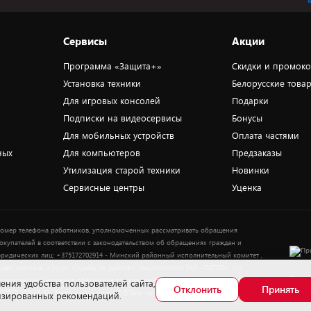
Сервисы
Акции
Программа «Защита+»
Скидки и промок
Установка техники
Белорусские това
Для игровых консолей
Подарки
Подписки на видеосервисы
Бонусы
Для мобильных устройств
Оплата частями
ных
Для компьютеров
Предзаказы
Утилизация старой техники
Новинки
Сервисные центры
Уценка
омер телефона работников, уполномоченных рассматривать обращения
окупателей в соответствии с законодательством об обращениях граждан и
ридических лиц: +375172702914 - Минский районный исполнительный комитет ,
тдел торговли и услуг. Служба по работе с покупателями ЗАО «ПАТИО» (по
Выбор
опросам рассмотрения обращения покупателей о нарушении их прав): Тел.:
ения удобства пользователей сайта,
Отклонить
Принять
37517-359-23-83. Электронная почта: 5@5element.by
лизированных рекомендаций.