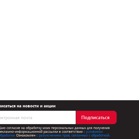
исаться на новости и акции
Подписаться
Даю согласие на обработку моих персональных данных для получения
рекламно-информационной рассылки в соответствии
с условиями
обработки.
Ознакомлен
с разъяснением прав, связанных с обработкой,
механизмом их реализации, последствиями дачи согласия или отказа.