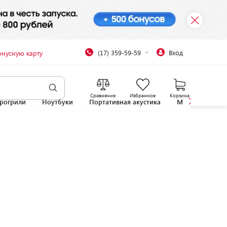
(17) 359-59-59
Вход
онусную карту
Сравнение
Избранное
Корзина
рогрили
Ноутбуки
Портативная акустика
Микроволновы