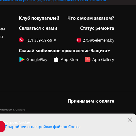
Клуб покупателей
Что с моим заказом?
Cвязаться с нами
Статус ремонта
оды
ры
(17) 359-59-59
275@5element.by
Скачай мобильное приложение Защита+
GooglePlay
App Store
App Gallery
Принимаем к оплате
 настроек Cookie
Подробнее о настройках файлов Cookie