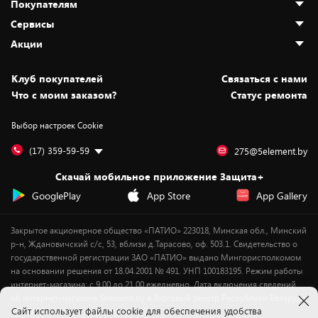
Покупателям
О нас
Сервисы
Адреса магазинов
Как сделать заказ
Акции
Новости
Оплата и доставка
Программа «Защита+»
Статьи и обзоры
Безналичный расчёт
Установка техники
Скидки и промокоды
Клуб покупателей
Cвязаться с нами
Вакансии
Обмен и возврат товара
Для игровых консолей
Белорусские товары
Что с моим заказом?
Статус ремонта
Контакты
Юридическая информация
Подписки на видеосервисы
Подарки
Выбор настроек Cookie
Дай пять добру!
Обработка персональных данных
Для мобильных устройств
Бонусы
Подарочные карты
Для компьютеров
Оплата частями
(17) 359-59-59
275@5element.by
Утилизация старой техники
Новинки
Скачай мобильное приложение Защита+
Сервисные центры
Уценка
GooglePlay
App Store
App Gallery
Закрытое акционерное общество «ПАТИО» 223018, Минская обл., Минский
р-н, Ждановичский с/с, 53, вблизи д.Тарасово, оф. 503.1. Свидетельство о
государственной регистрации ЗАО «ПАТИО» выдано Мингорисполкомом
на основании решения от 18.04.2001 № 491. УНП 100183195. Режим работы
интернет-магазина: с 9.00 до 21.00 ежедневно. Дата включения сведений
об интернет-магазине 5element.by в Торговый реестр Республики Беларусь
Cайт использует файлы cookie для обеспечения удобства
- 11.04.2018, № регистрации 412542.