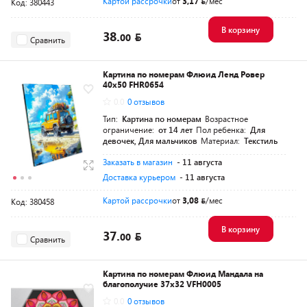
Картой рассрочки
от
3,17
/мес
Код: 380443
В корзину
38.
00
Сравнить
Картина по номерам Флюид Ленд Ровер
40х50 FHR0654
0.0
0 отзывов
Тип:
Картина по номерам
Возрастное
ограничение:
от 14 лет
Пол ребенка:
Для
девочек, Для мальчиков
Материал:
Текстиль
Заказать в магазин
- 11 августа
Доставка курьером
- 11 августа
Картой рассрочки
от
3,08
/мес
Код: 380458
В корзину
37.
00
Сравнить
Картина по номерам Флюид Мандала на
благополучие 37x32 VFH0005
0.0
0 отзывов