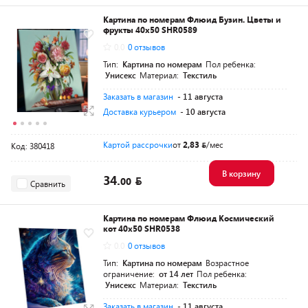
Картина по номерам Флюид Бузин. Цветы и
фрукты 40x50 SHR0589
0.0
0 отзывов
Тип:
Картина по номерам
Пол ребенка:
Унисекс
Материал:
Текстиль
Заказать в магазин
- 11 августа
Доставка курьером
- 10 августа
Картой рассрочки
от
2,83
/мес
Код: 380418
В корзину
34.
00
Сравнить
Картина по номерам Флюид Космический
кот 40x50 SHR0538
0.0
0 отзывов
Тип:
Картина по номерам
Возрастное
ограничение:
от 14 лет
Пол ребенка:
Унисекс
Материал:
Текстиль
Заказать в магазин
- 11 августа