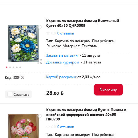
Картина по номерам Флюид Винтажный
букет 40x50 QHR0009
0.0
0 отзывов
Тип:
Картина по номерам
Пол ребенка:
Унисекс
Материал:
Текстиль
Заказать в магазин
- 11 августа
Доставка курьером
- 11 августа
Картой рассрочки
от
2,33
/мес
Код: 380405
В корзину
28.
00
Сравнить
Картина по номерам Флюид Бузин. Пионы в
китайской фарфоровой вазочке 40x50
HR0739
0.0
0 отзывов
Тип:
Картина по номерам
Пол ребенка: