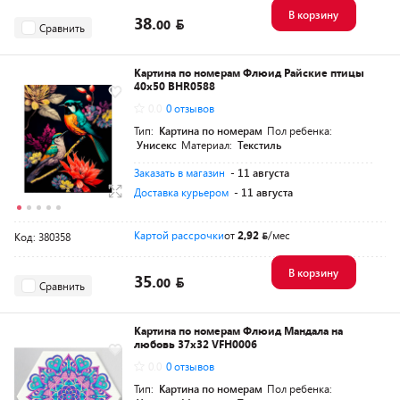
В корзину
38.
00
Сравнить
Картина по номерам Флюид Райские птицы
40x50 BHR0588
0.0
0 отзывов
Тип:
Картина по номерам
Пол ребенка:
Унисекс
Материал:
Текстиль
Заказать в магазин
- 11 августа
Доставка курьером
- 11 августа
Картой рассрочки
от
2,92
/мес
Код: 380358
В корзину
35.
00
Сравнить
Картина по номерам Флюид Мандала на
любовь 37x32 VFH0006
0.0
0 отзывов
Тип:
Картина по номерам
Пол ребенка: