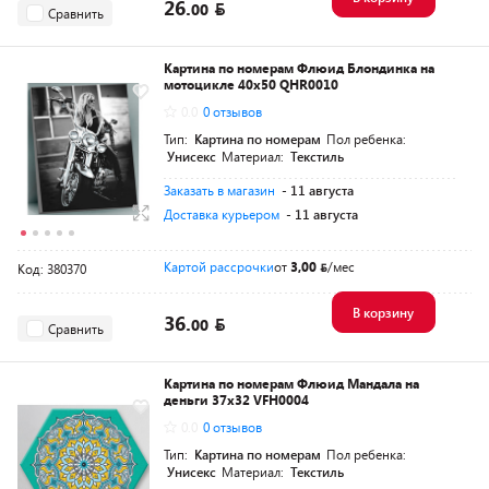
26.
00
Сравнить
Картина по номерам Флюид Блондинка на
мотоцикле 40x50 QHR0010
0.0
0 отзывов
Тип:
Картина по номерам
Пол ребенка:
Унисекс
Материал:
Текстиль
Заказать в магазин
- 11 августа
Доставка курьером
- 11 августа
Картой рассрочки
от
3,00
/мес
Код: 380370
В корзину
36.
00
Сравнить
Картина по номерам Флюид Мандала на
деньги 37x32 VFH0004
0.0
0 отзывов
Тип:
Картина по номерам
Пол ребенка:
Унисекс
Материал:
Текстиль