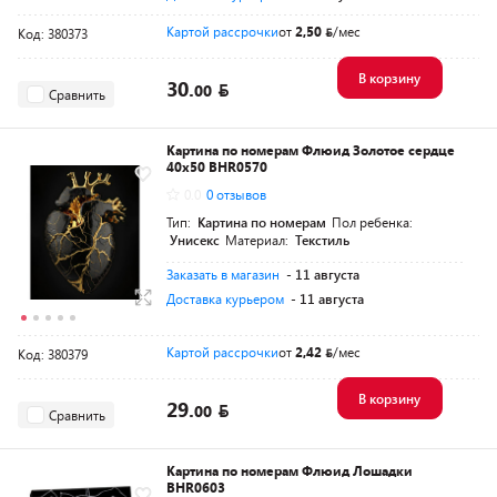
Картой рассрочки
от
2,50
/мес
Код: 380373
В корзину
30.
00
Сравнить
Картина по номерам Флюид Золотое сердце
40x50 BHR0570
0.0
0 отзывов
Тип:
Картина по номерам
Пол ребенка:
Унисекс
Материал:
Текстиль
Заказать в магазин
- 11 августа
Доставка курьером
- 11 августа
Картой рассрочки
от
2,42
/мес
Код: 380379
В корзину
29.
00
Сравнить
Картина по номерам Флюид Лошадки
BHR0603