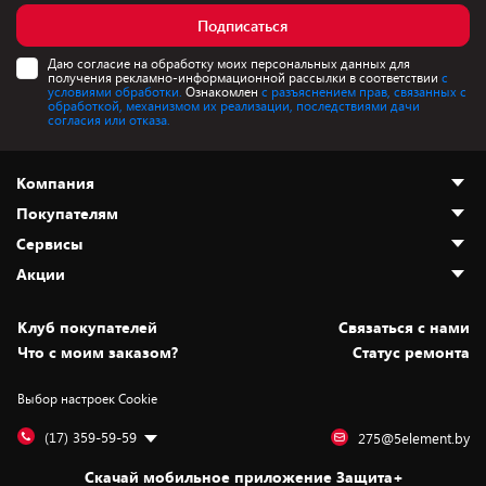
Подписаться
Даю согласие на обработку моих персональных данных для
получения рекламно-информационной рассылки в соответствии
с
условиями обработки.
Ознакомлен
с разъяснением прав, связанных с
обработкой, механизмом их реализации, последствиями дачи
согласия или отказа.
Компания
Покупателям
О нас
Сервисы
Адреса магазинов
Как сделать заказ
Акции
Новости
Оплата и доставка
Программа «Защита+»
Статьи и обзоры
Безналичный расчёт
Установка техники
Скидки и промокоды
Клуб покупателей
Cвязаться с нами
Вакансии
Обмен и возврат товара
Для игровых консолей
Белорусские товары
Что с моим заказом?
Статус ремонта
Контакты
Юридическая информация
Подписки на видеосервисы
Подарки
Выбор настроек Cookie
Дай пять добру!
Обработка персональных данных
Для мобильных устройств
Бонусы
Подарочные карты
Для компьютеров
Оплата частями
(17) 359-59-59
275@5element.by
Утилизация старой техники
Новинки
Скачай мобильное приложение Защита+