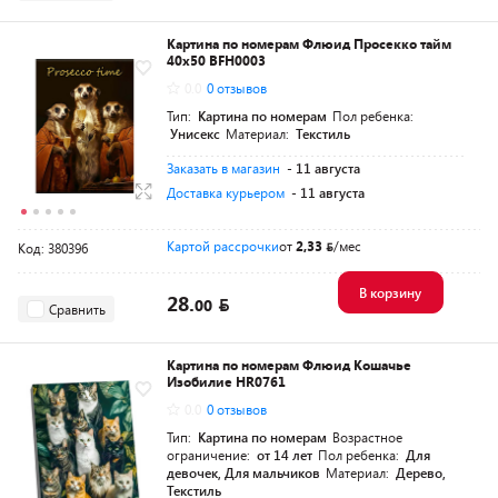
Картина по номерам Флюид Просекко тайм
40x50 BFH0003
0.0
0 отзывов
Тип:
Картина по номерам
Пол ребенка:
Унисекс
Материал:
Текстиль
Заказать в магазин
- 11 августа
Доставка курьером
- 11 августа
Картой рассрочки
от
2,33
/мес
Код: 380396
В корзину
28.
00
Сравнить
Картина по номерам Флюид Кошачье
Изобилие HR0761
0.0
0 отзывов
Тип:
Картина по номерам
Возрастное
ограничение:
от 14 лет
Пол ребенка:
Для
девочек, Для мальчиков
Материал:
Дерево,
Текстиль