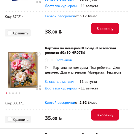
Доставка курьером
- 11 августа
Картой рассрочки
от
3,17
/мес
Код: 374214
В корзину
38.
00
Сравнить
Картина по номерам Флюид Жостовская
роспись 40x50 HR0734
0.0
0 отзывов
Тип:
Картина по номерам
Пол ребенка:
Для
девочек, Для мальчиков
Материал:
Текстиль
Заказать в магазин
- 11 августа
Доставка курьером
- 11 августа
Картой рассрочки
от
2,92
/мес
Код: 380371
В корзину
35.
00
Сравнить