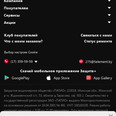
Компания
Покупателям
О нас
Сервисы
Адреса магазинов
Как сделать заказ
Акции
Новости
Оплата и доставка
Программа «Защита+»
Статьи и обзоры
Безналичный расчёт
Установка техники
Скидки и промокоды
Клуб покупателей
Cвязаться с нами
Вакансии
Обмен и возврат товара
Для игровых консолей
Белорусские товары
Что с моим заказом?
Статус ремонта
Контакты
Юридическая информация
Подписки на видеосервисы
Подарки
Выбор настроек Cookie
Дай пять добру!
Обработка персональных данных
Для мобильных устройств
Бонусы
Подарочные карты
Для компьютеров
Оплата частями
(17) 359-59-59
275@5element.by
Утилизация старой техники
Предзаказы
Скачай мобильное приложение Защита+
Сервисные центры
Новинки
GooglePlay
App Store
App Gallery
Уценка
Закрытое акционерное общество «ПАТИО» 223018, Минская обл., Минский
р-н, Ждановичский с/с, 53, вблизи д.Тарасово, оф. 503.1. Свидетельство о
государственной регистрации ЗАО «ПАТИО» выдано Мингорисполкомом
на основании решения от 18.04.2001 № 491. УНП 100183195. Режим работы
интернет-магазина: с 9.00 до 21.00 ежедневно. Дата включения сведений
об интернет-магазине 5element.by в Торговый реестр Республики Беларусь