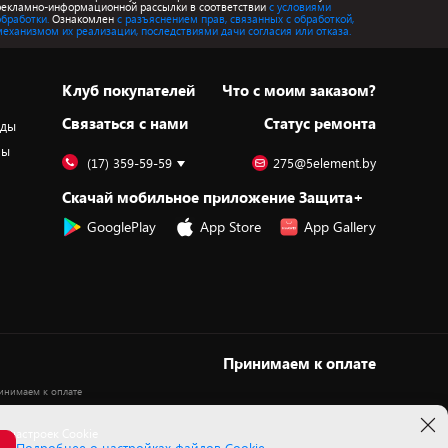
рекламно-информационной рассылки в соответствии
с условиями
обработки.
Ознакомлен
с разъяснением прав, связанных с обработкой,
механизмом их реализации, последствиями дачи согласия или отказа.
Клуб покупателей
Что с моим заказом?
Cвязаться с нами
Статус ремонта
оды
ры
(17) 359-59-59
275@5element.by
Скачай мобильное приложение Защита+
GooglePlay
App Store
App Gallery
Принимаем к оплате
 настроек Cookie