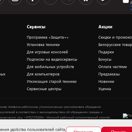
Сервисы
Акции
Программа «Защита+»
Скидки и промок
Установка техники
Белорусские това
Для игровых консолей
Подарки
Подписки на видеосервисы
Бонусы
Для мобильных устройств
Оплата частями
ных
Для компьютеров
Предзаказы
Утилизация старой техники
Новинки
Сервисные центры
Уценка
омер телефона работников, уполномоченных рассматривать обращения
окупателей в соответствии с законодательством об обращениях граждан и
ридических лиц: +375172702914 - Минский районный исполнительный комитет ,
тдел торговли и услуг. Служба по работе с покупателями ЗАО «ПАТИО» (по
Выбор
опросам рассмотрения обращения покупателей о нарушении их прав): Тел.:
ения удобства пользователей сайта,
Отклонить
Принять