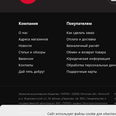
Компания
Покупателям
О нас
Как сделать заказ
Адреса магазинов
Оплата и доставка
Новости
Безналичный расчёт
Статьи и обзоры
Обмен и возврат товара
Вакансии
Юридическая информация
Контакты
Обработка персональных дан
Дай пять добру!
Подарочные карты
Закрытое акционерное общество «ПАТИО» 223018, Минская обл., Минский
Н
р-н, Ждановичский с/с, 53, вблизи д.Тарасово, оф. 503.1. Свидетельство о
п
государственной регистрации ЗАО «ПАТИО» выдано Мингорисполкомом
ю
на основании решения от 18.04.2001 № 491. УНП 100183195. Режим работы
о
интернет-магазина: с 9.00 до 21.00 ежедневно. Дата включения сведений об
в
Cайт использует файлы cookie для обеспеч