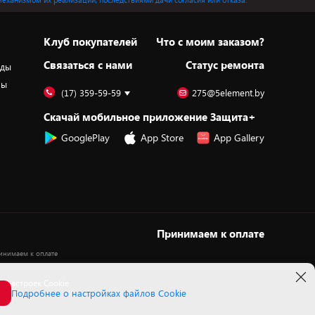
Клуб покупателей
Что с моим заказом?
Cвязаться с нами
Статус ремонта
оды
ры
(17) 359-59-59
275@5element.by
Скачай мобильное приложение Защита+
GooglePlay
App Store
App Gallery
Принимаем к оплате
 настроек Cookie
Подробнее о настройках файлов Cookie