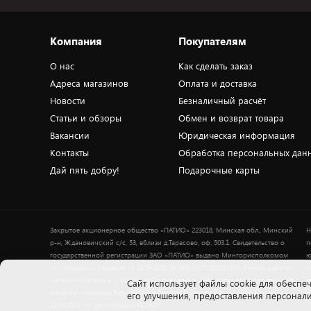
Компания
Покупателям
О нас
Как сделать заказ
Адреса магазинов
Оплата и доставка
Новости
Безналичный расчёт
Статьи и обзоры
Обмен и возврат товара
Вакансии
Юридическая информация
Контакты
Обработка персональных дан
Дай пять добру!
Подарочные карты
Закрытое акционерное общество «ПАТИО» 223018, Минская обл., Минский
Н
р-н, Ждановичский с/с, 53, вблизи д.Тарасово, оф. 503.1. Свидетельство о
п
государственной регистрации ЗАО «ПАТИО» выдано Мингорисполкомом
ю
на основании решения от 18.04.2001 № 491. УНП 100183195. Режим работы
о
интернет-магазина: с 9.00 до 21.00 ежедневно. Дата включения сведений об
в
Cайт использует файлы cookie для обеспеч
интернет-магазине 5element.by в Торговый реестр Республики Беларусь -
+
его улучшения, предоставления персона
11.04.2018, № регистрации 412542.