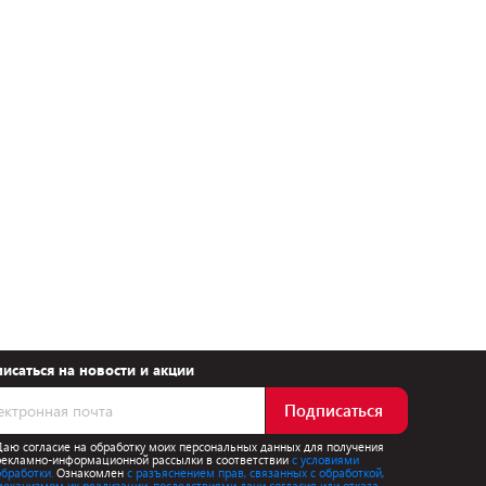
исаться на новости и акции
Подписаться
Даю согласие на обработку моих персональных данных для получения
рекламно-информационной рассылки в соответствии
с условиями
обработки.
Ознакомлен
с разъяснением прав, связанных с обработкой,
механизмом их реализации, последствиями дачи согласия или отказа.