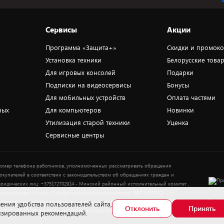
Сервисы
Акции
Программа «Защита+»
Скидки и промок
Установка техники
Белорусские това
Для игровых консолей
Подарки
Подписки на видеосервисы
Бонусы
Для мобильных устройств
Оплата частями
ных
Для компьютеров
Новинки
Утилизация старой техники
Уценка
Сервисные центры
омер телефона работников, уполномоченных рассматривать обращения
окупателей в соответствии с законодательством об обращениях граждан и
ридических лиц: +375172702914 - Минский районный исполнительный комитет ,
тдел торговли и услуг. Служба по работе с покупателями ЗАО «ПАТИО» (по
Выбор
опросам рассмотрения обращения покупателей о нарушении их прав): Тел.:
ения удобства пользователей сайта,
Отклонить
Принять
37517-359-23-83. Электронная почта: 5@5element.by
лизированных рекомендаций.