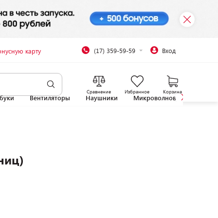
(17) 359-59-59
Вход
онусную карту
Сравнение
Избранное
Корзина
буки
Вентиляторы
Наушники
Микроволновые печи
ниц)