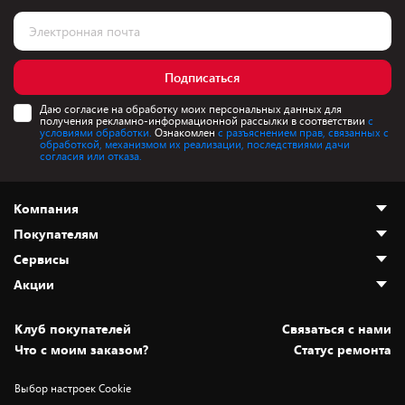
Подписаться
Даю согласие на обработку моих персональных данных для
получения рекламно-информационной рассылки в соответствии
с
условиями обработки.
Ознакомлен
с разъяснением прав, связанных с
обработкой, механизмом их реализации, последствиями дачи
согласия или отказа.
Компания
Покупателям
О нас
Сервисы
Адреса магазинов
Как сделать заказ
Акции
Новости
Оплата и доставка
Программа «Защита+»
Статьи и обзоры
Безналичный расчёт
Установка техники
Скидки и промокоды
Клуб покупателей
Cвязаться с нами
Вакансии
Обмен и возврат товара
Для игровых консолей
Белорусские товары
Что с моим заказом?
Статус ремонта
Контакты
Юридическая информация
Подписки на видеосервисы
Подарки
Выбор настроек Cookie
Дай пять добру!
Обработка персональных данных
Для мобильных устройств
Бонусы