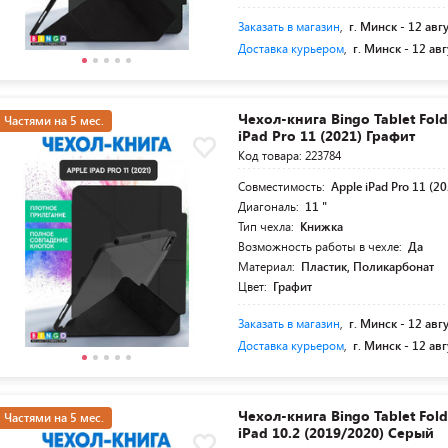
Заказать в магазин
,
г. Минск -
12 авг
Доставка курьером
,
г. Минск -
12 авг
Чехол-книга Bingo Tablet Fol
Частями на 5 мес.
iPad Pro 11 (2021) Графит
Код товара: 223784
Совместимость:
Apple iPad Pro 11 (2
Диагональ:
11 "
Тип чехла:
Книжка
Возможность работы в чехле:
Да
Материал:
Пластик, Поликарбонат
Цвет:
Графит
Заказать в магазин
,
г. Минск -
12 авг
Доставка курьером
,
г. Минск -
12 авг
Чехол-книга Bingo Tablet Fol
Частями на 5 мес.
iPad 10.2 (2019/2020) Серый