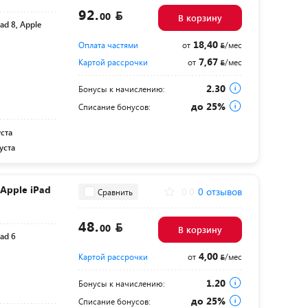
92.
00
В корзину
Pad 8, Apple
18,40
Оплата частями
от
/мес
7,67
Картой рассрочки
от
/мес
2.30
Бонусы к начислению:
до 25%
Списание бонусов:
уста
уста
 Apple iPad
0.0
0 отзывов
Сравнить
48.
00
В корзину
Pad 6
4,00
Картой рассрочки
от
/мес
1.20
Бонусы к начислению:
до 25%
Списание бонусов: