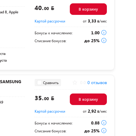
40.
00
В корзину
Pad 8, Apple
3,33
Картой рассрочки
от
/мес
1.00
Бонусы к начислению:
до 25%
Списание бонусов:
уста
уста
ля SAMSUNG
0.0
0 отзывов
Сравнить
35.
00
В корзину
A9
2,92
Картой рассрочки
от
/мес
0.88
Бонусы к начислению:
до 25%
Списание бонусов: