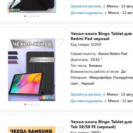
Заказать в магазин
,
г. Минск -
12 авг
Доставка курьером
,
г. Минск -
12 авг
Чехол-книга Bingo Tablet для
Redmi Pad черный
Код товара: 312435
Совместимость:
Xiaomi Redmi Pad
Диагональ:
10.61 "
Тип чехла:
Книжка
Возможность работы в чехле:
Да
Материал:
Микрофибра, Полиурета
Цвет:
Черный
Заказать в магазин
,
г. Минск -
12 авг
Доставка курьером
,
г. Минск -
12 авг
Чехол-книга Bingo Tablet д
Tab S9/S9 FE (черный)
Код товара: 298051