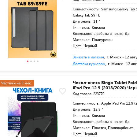
Совместимость:
Samsung Galaxy Tab 
Galaxy Tab S9 FE
Диагональ:
11 "
Тип чехла:
Книжка
Возможность работы в чехле:
Да
Материал:
Полиуретан
Цвет:
Черный
Заказать в магазин
,
г. Минск -
12 авг
Доставка курьером
,
г. Минск -
12 авг
Чехол-книга Bingo Tablet Fol
Частями на 5 мес.
iPad Pro 12.9 (2018/2020) Че
Код товара: 223770
Совместимость:
Apple iPad Pro 12.9 
Диагональ:
12.9 "
Тип чехла:
Книжка
Возможность работы в чехле:
Да
Материал:
Пластик, Поликарбонат
Цвет:
Черный