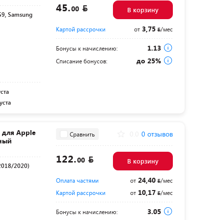
45.
00
В корзину
S9, Samsung
3,75
Картой рассрочки
от
/мес
1.13
Бонусы к начислению:
до 25%
Списание бонусов:
уста
уста
d для Apple
0.0
0 отзывов
Сравнить
рный
122.
00
В корзину
(2018/2020)
24,40
Оплата частями
от
/мес
10,17
Картой рассрочки
от
/мес
3.05
Бонусы к начислению: