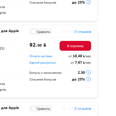
до 25%
Списание бонусов:
уста
уста
d для Apple
0.0
0 отзывов
Сравнить
92.
00
В корзину
021)
18,40
Оплата частями
от
/мес
7,67
Картой рассрочки
от
/мес
2.30
Бонусы к начислению:
до 25%
Списание бонусов:
уста
уста
d для Apple
0.0
0 отзывов
Сравнить