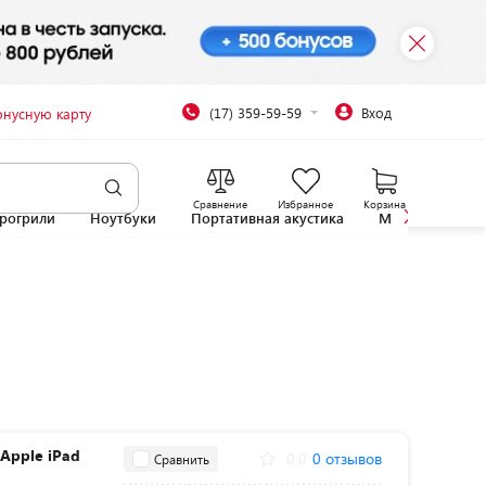
(17) 359-59-59
Вход
онусную карту
Сравнение
Избранное
Корзина
рогрили
Ноутбуки
Портативная акустика
Микроволновы
 Apple iPad
0.0
0 отзывов
Сравнить