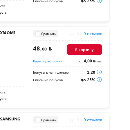
до 25%
Списание бонусов:
уста
уста
 XIAOMI
0.0
0 отзывов
Сравнить
48.
00
В корзину
4,00
Картой рассрочки
от
/мес
1.20
Бонусы к начислению:
н
до 25%
Списание бонусов:
уста
уста
ля SAMSUNG
0.0
0 отзывов
Сравнить