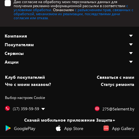
Даю согласие на обработку моих персональных данных для
получения рекламно-информационной рассылки в соответствии
с
условиями обработки.
Ознакомлен
с разъяснением прав, связанных с
обработкой, механизмом их реализации, последствиями дачи
согласия или отказа.
Компания
Покупателям
О нас
Сервисы
Адреса магазинов
Как сделать заказ
Акции
Новости
Оплата и доставка
Программа «Защита+»
Статьи и обзоры
Безналичный расчёт
Установка техники
Скидки и промокоды
Клуб покупателей
Cвязаться с нами
Вакансии
Обмен и возврат товара
Для игровых консолей
Белорусские товары
Что с моим заказом?
Статус ремонта
Контакты
Юридическая информация
Подписки на видеосервисы
Подарки
Выбор настроек Cookie
Дай пять добру!
Обработка персональных данных
Для мобильных устройств
Бонусы
Подарочные карты
Для компьютеров
Оплата частями
(17) 359-59-59
275@5element.by
Утилизация старой техники
Новинки
Скачай мобильное приложение Защита+
Сервисные центры
Уценка
GooglePlay
App Store
App Gallery