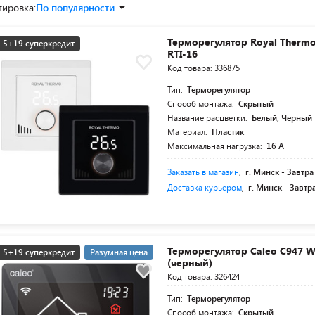
тировка:
По популярности
Терморегулятор Royal Thermo 
5+19 суперкредит
RTI-16
Код товара: 336875
Тип:
Терморегулятор
Способ монтажа:
Скрытый
Название расцветки:
Белый, Черный
Материал:
Пластик
Максимальная нагрузка:
16 А
Заказать в магазин
,
г. Минск -
Завтра
Доставка курьером
,
г. Минск -
Завтр
Терморегулятор Caleo C947 Wi
5+19 суперкредит
Разумная цена
(черный)
Код товара: 326424
Тип:
Терморегулятор
Способ монтажа:
Скрытый