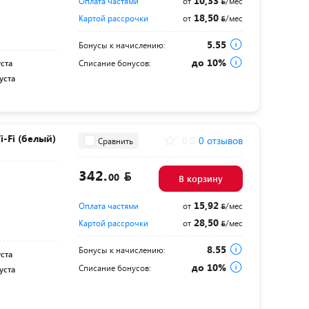
10,33
Оплата частями
от
/мес
18,50
Картой рассрочки
от
/мес
5.55
Бонусы к начислению:
до 10%
уста
Списание бонусов:
уста
-Fi (белый)
0.0
0 отзывов
Сравнить
342.
00
В корзину
15,92
Оплата частями
от
/мес
28,50
Картой рассрочки
от
/мес
8.55
Бонусы к начислению:
уста
до 10%
Списание бонусов:
уста