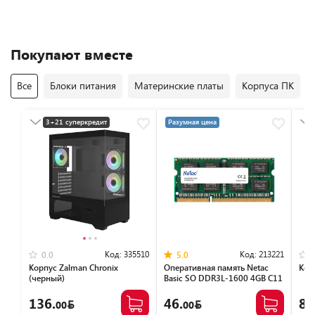
Покупают вместе
Все
Блоки питания
Материнские платы
Корпуса ПК
3+21 суперкредит
Разумная цена
Разумная цена
Код:
335510
Код:
213221
0.0
5.0
Корпус Zalman Chronix
Оперативная память Netac
Кор
(черный)
Basic SO DDR3L-1600 4GB C11
NTBSD3N16SP-04
136.
46.
86
00
00