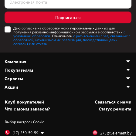
Подписаться
Даю согласие на обработку моих персональных данных для
получения рекламно-информационной рассылки в соответствии
с
условиями обработки.
Ознакомлен
с разъяснением прав, связанных с
обработкой, механизмом их реализации, последствиями дачи
согласия или отказа.
Компания
Покупателям
О нас
Сервисы
Адреса магазинов
Как сделать заказ
Акции
Новости
Оплата и доставка
Программа «Защита+»
Статьи и обзоры
Безналичный расчёт
Установка техники
Скидки и промокоды
Клуб покупателей
Cвязаться с нами
Вакансии
Обмен и возврат товара
Для игровых консолей
Белорусские товары
Что с моим заказом?
Статус ремонта
Контакты
Юридическая информация
Подписки на видеосервисы
Подарки
Выбор настроек Cookie
Дай пять добру!
Обработка персональных данных
Для мобильных устройств
Бонусы
Подарочные карты
Для компьютеров
Оплата частями
(17) 359-59-59
275@5element.by