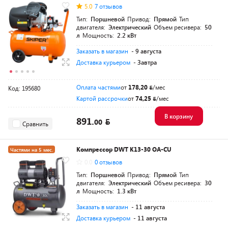
5.0
7 отзывов
Разумная цена
Тип:
Поршневой
Привод:
Прямой
Тип
двигателя:
Электрический
Объем ресивера:
50
л
Мощность:
2.2 кВт
Заказать в магазин
- 9 августа
Доставка курьером
- Завтра
Оплата частями
от
178,20
/мес
Код: 195680
Картой рассрочки
от
74,25
/мес
В корзину
891.
00
Сравнить
Компрессор DWT K13-30 OA-CU
Частями на 5 мес.
0.0
0 отзывов
Тип:
Поршневой
Привод:
Прямой
Тип
двигателя:
Электрический
Объем ресивера:
30
л
Мощность:
1.3 кВт
Заказать в магазин
- 11 августа
Доставка курьером
- 11 августа