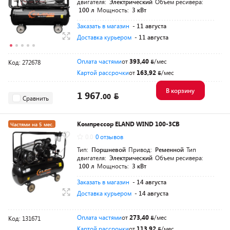
двигателя:
Электрический
Объем ресивера:
100 л
Мощность:
3 кВт
Заказать в магазин
- 11 августа
Доставка курьером
- 11 августа
Оплата частями
от
393,40
/мес
Код: 272678
Картой рассрочки
от
163,92
/мес
В корзину
1 967.
00
Сравнить
Компрессор ELAND WIND 100-3CB
Частями на 5 мес.
0.0
0 отзывов
Тип:
Поршневой
Привод:
Ременной
Тип
двигателя:
Электрический
Объем ресивера:
100 л
Мощность:
3 кВт
Заказать в магазин
- 14 августа
Доставка курьером
- 14 августа
Оплата частями
от
273,40
/мес
Код: 131671
Картой рассрочки
от
113,92
/мес