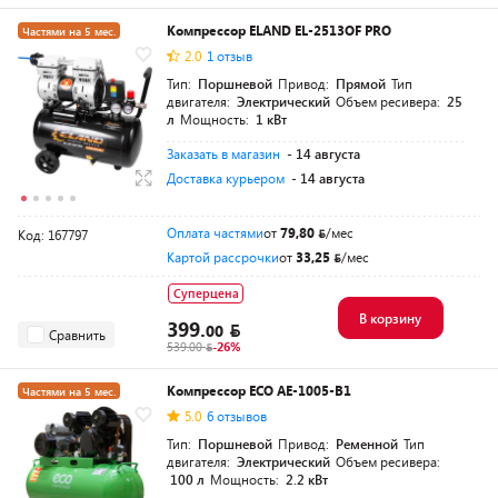
Компрессор ELAND EL-2513OF PRO
Частями на 5 мес.
2.0
1 отзыв
Тип:
Поршневой
Привод:
Прямой
Тип
двигателя:
Электрический
Объем ресивера:
25
л
Мощность:
1 кВт
Заказать в магазин
- 14 августа
Доставка курьером
- 14 августа
Оплата частями
от
79,80
/мес
Код: 167797
Картой рассрочки
от
33,25
/мес
Суперцена
В корзину
399.
00
Сравнить
539.00
-26%
Компрессор ECO AE-1005-B1
Частями на 5 мес.
5.0
6 отзывов
Разумная цена
Тип:
Поршневой
Привод:
Ременной
Тип
двигателя:
Электрический
Объем ресивера:
100 л
Мощность:
2.2 кВт