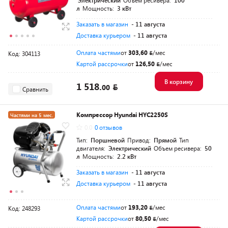
Электрический
Объем ресивера:
100
л
Мощность:
3 кВт
Заказать в магазин
- 11 августа
Доставка курьером
- 11 августа
Оплата частями
от
303,60
/мес
Код: 304113
Картой рассрочки
от
126,50
/мес
В корзину
1 518.
00
Сравнить
Компрессор Hyundai HYC2250S
Частями на 5 мес.
0.0
0 отзывов
Разумная цена
Тип:
Поршневой
Привод:
Прямой
Тип
двигателя:
Электрический
Объем ресивера:
50
л
Мощность:
2.2 кВт
Заказать в магазин
- 11 августа
Доставка курьером
- 11 августа
Оплата частями
от
193,20
/мес
Код: 248293
Картой рассрочки
от
80,50
/мес