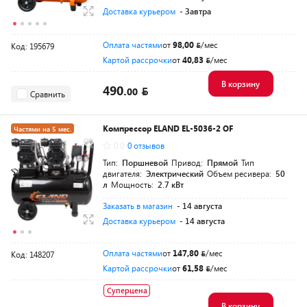
Доставка курьером
- Завтра
Оплата частями
от
98,00
/мес
Код: 195679
Картой рассрочки
от
40,83
/мес
В корзину
490.
00
Сравнить
Компрессор ELAND EL-5036-2 OF
Частями на 5 мес.
0.0
0 отзывов
Тип:
Поршневой
Привод:
Прямой
Тип
двигателя:
Электрический
Объем ресивера:
50
л
Мощность:
2.7 кВт
Заказать в магазин
- 14 августа
Доставка курьером
- 14 августа
Оплата частями
от
147,80
/мес
Код: 148207
Картой рассрочки
от
61,58
/мес
Суперцена
В корзину