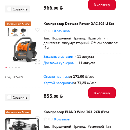
В корзину
966.
00
Сравнить
Компрессор Daewoo Power DAC 80S Li Set
Частями на 5 мес.
0.0
0 отзывов
Разумная цена
Тип:
Поршневой
Привод:
Прямой
Тип
двигателя:
Аккумуляторный
Объем ресивера:
4 л
Заказать в магазин
- 11 августа
Доставка курьером
- 11 августа
Оплата частями
от
171,00
/мес
Код: 365989
Картой рассрочки
от
71,25
/мес
В корзину
855.
00
Сравнить
Компрессор ELAND Wind 103-2CВ (Pro)
Частями на 5 мес.
0.0
0 отзывов
Разумная цена
Тип:
Поршневой
Привод:
Ременной
Тип