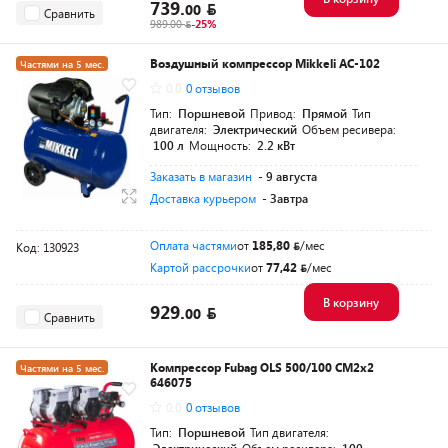
739.
00
Сравнить
989.00
-25%
Воздушный компрессор Mikkeli AC-102
Частями на 5 мес.
0.0
0 отзывов
Разумная цена
Тип:
Поршневой
Привод:
Прямой
Тип
двигателя:
Электрический
Объем ресивера:
100 л
Мощность:
2.2 кВт
Заказать в магазин
- 9 августа
Доставка курьером
- Завтра
Оплата частями
от
185,80
/мес
Код: 130923
Картой рассрочки
от
77,42
/мес
В корзину
929.
00
Сравнить
Компрессор Fubag OLS 500/100 CM2х2
Частями на 5 мес.
646075
Разумная цена
0.0
0 отзывов
Тип:
Поршневой
Тип двигателя: