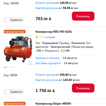
Оплата частями
от
140,60
/мес
Код: 195300
Картой рассрочки
от
58,58
/мес
В корзину
703.
00
Сравнить
Компрессор HDC HD-A101
Частями на 5 мес.
5.0
2 отзыва
Разумная цена
Тип:
Поршневой
Привод:
Ременной
Тип
двигателя:
Электрический
Объем ресивера:
100 л
Мощность:
2.2 кВт
Заказать в магазин
- 14 августа
Доставка курьером
- 14 августа
Оплата частями
от
350,00
/мес
Код: 99556
Картой рассрочки
от
145,83
/мес
В корзину
1 750.
00
Сравнить
Компрессор Skiper AR50V
Частями на 5 мес.