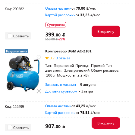
Оплата частями
от
79,80
/мес
Код: 209382
Картой рассрочки
от
33,25
/мес
Суперцена
В корзину
399.
00
Сравнить
559.00
-29%
Компрессор DGM AC-2101
Разумная цена
3.7
3 отзыва
Тип:
Поршневой
Привод:
Прямой
Тип
двигателя:
Электрический
Объем ресивера:
100 л
Мощность:
2.2 кВт
Заказать в магазин
- 9 августа
Доставка курьером
- Завтра
Оплата частями
от
43,25
/мес
Код: 119299
Картой рассрочки
от
75,58
/мес
В корзину
907.
00
Сравнить