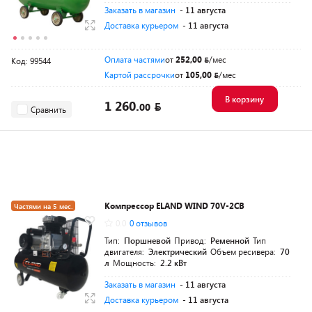
Заказать в магазин
- 11 августа
Доставка курьером
- 11 августа
Оплата частями
от
252,00
/мес
Код: 99544
Картой рассрочки
от
105,00
/мес
В корзину
1 260.
00
Сравнить
Компрессор ELAND WIND 70V-2CВ
Частями на 5 мес.
0.0
0 отзывов
Разумная цена
Тип:
Поршневой
Привод:
Ременной
Тип
двигателя:
Электрический
Объем ресивера:
70
л
Мощность:
2.2 кВт
Заказать в магазин
- 11 августа
Доставка курьером
- 11 августа