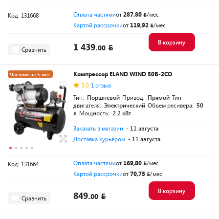
Оплата частями
от
287,80
/мес
Код: 131668
Картой рассрочки
от
119,92
/мес
В корзину
1 439.
00
Сравнить
Компрессор ELAND WIND 50B-2CO
Частями на 5 мес.
5.0
1 отзыв
Разумная цена
Тип:
Поршневой
Привод:
Прямой
Тип
двигателя:
Электрический
Объем ресивера:
50
л
Мощность:
2.2 кВт
Заказать в магазин
- 11 августа
Доставка курьером
- 11 августа
Оплата частями
от
169,80
/мес
Код: 131664
Картой рассрочки
от
70,75
/мес
В корзину
849.
00
Сравнить