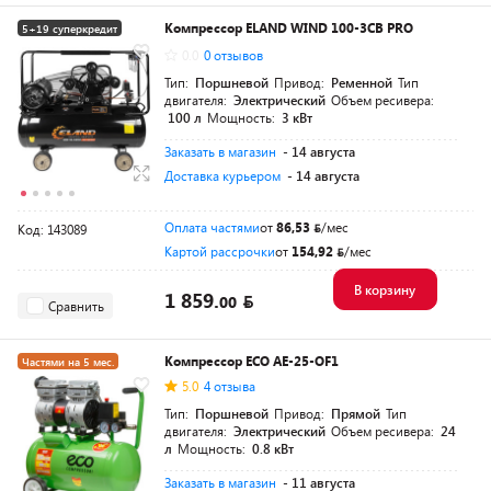
Компрессор ELAND WIND 100-3CB PRO
5+19 суперкредит
0.0
0 отзывов
Разумная цена
Тип:
Поршневой
Привод:
Ременной
Тип
двигателя:
Электрический
Объем ресивера:
100 л
Мощность:
3 кВт
Заказать в магазин
- 14 августа
Доставка курьером
- 14 августа
Оплата частями
от
86,53
/мес
Код: 143089
Картой рассрочки
от
154,92
/мес
В корзину
1 859.
00
Сравнить
Компрессор ECO AE-25-OF1
Частями на 5 мес.
5.0
4 отзыва
Разумная цена
Тип:
Поршневой
Привод:
Прямой
Тип
двигателя:
Электрический
Объем ресивера:
24
л
Мощность:
0.8 кВт
Заказать в магазин
- 11 августа