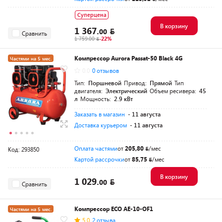
Суперцена
В корзину
1 367.
00
Сравнить
1 759.00
-22%
Компрессор Aurora Passat-50 Black 4G
Частями на 5 мес.
0.0
0 отзывов
Разумная цена
Тип:
Поршневой
Привод:
Прямой
Тип
двигателя:
Электрический
Объем ресивера:
45
л
Мощность:
2.9 кВт
Заказать в магазин
- 11 августа
Доставка курьером
- 11 августа
Оплата частями
от
205,80
/мес
Код: 293850
Картой рассрочки
от
85,75
/мес
В корзину
1 029.
00
Сравнить
Компрессор ECO AE-10-OF1
Частями на 5 мес.
5.0
2 отзыва