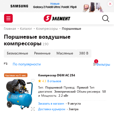
Главная
Каталог
Компрессоры
Поршневые
Поршневые воздушные
компрессоры
Безмасляные
Ременные
Масляные
380 В
1
По популярности
Фильтры
Компрессор DGM AC 254
Частями на 5 мес.
4.3
8 отзывов
Разумная цена
Тип:
Поршневой
Привод:
Прямой
Тип
двигателя:
Электрический
Объем ресивера:
50
л
Мощность:
2.2 кВт
Заказать в магазин
- 9 августа
Доставка курьером
- Завтра