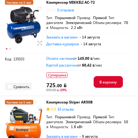
Компрессор MIKKELI AC-72
Частями на 5 мес.
0.0
0 отзывов
Тип:
Поршневой
Привод:
Прямой
Тип
двигателя:
Электрический
Объем ресивера:
70
л
Мощность:
2.2 кВт
Заказать в магазин
- 14 августа
Доставка курьером
- 14 августа
Оплата частями
от
145,00
/мес
Код: 135033
Картой рассрочки
от
60,42
/мес
Суперцена
В корзину
725.
00
Сравнить
899.00
-19%
Компрессор Skiper AR50B
Частями на 5 мес.
5.0
33 отзыва
Разумная цена
Тип:
Поршневой
Привод:
Прямой
Тип
двигателя:
Электрический
Объем ресивера:
50
л
Мощность:
1.8 кВт
Заказать в магазин
- 9 августа