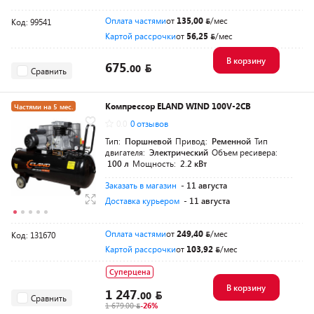
Оплата частями
от
135,00
/мес
Код: 99541
Картой рассрочки
от
56,25
/мес
В корзину
675.
00
Сравнить
Компрессор ELAND WIND 100V-2CВ
Частями на 5 мес.
0.0
0 отзывов
Тип:
Поршневой
Привод:
Ременной
Тип
двигателя:
Электрический
Объем ресивера:
100 л
Мощность:
2.2 кВт
Заказать в магазин
- 11 августа
Доставка курьером
- 11 августа
Оплата частями
от
249,40
/мес
Код: 131670
Картой рассрочки
от
103,92
/мес
Суперцена
В корзину
1 247.
00
Сравнить
1 679.00
-26%