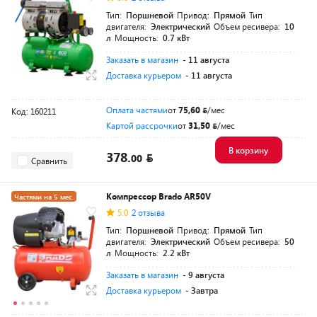
Разумная цена
Тип:
Поршневой
Привод:
Прямой
Тип
двигателя:
Электрический
Объем ресивера:
10
л
Мощность:
0.7 кВт
Заказать в магазин
- 11 августа
Доставка курьером
- 11 августа
Оплата частями
от
75,60
/мес
Код: 160211
Картой рассрочки
от
31,50
/мес
В корзину
378.
00
Сравнить
Компрессор Brado AR50V
Частями на 5 мес.
5.0
2 отзыва
Разумная цена
Тип:
Поршневой
Привод:
Прямой
Тип
двигателя:
Электрический
Объем ресивера:
50
л
Мощность:
2.2 кВт
Заказать в магазин
- 9 августа
Доставка курьером
- Завтра