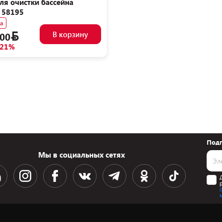
ля очистки бассейна
 58195
а
В корзину
00
-21%
Подп
Мы в социальных сетях