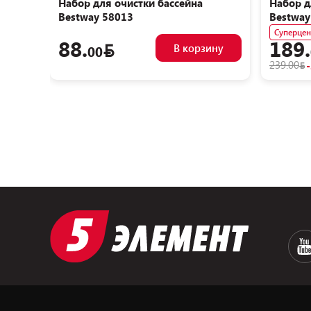
Набор для очистки бассейна
Набор д
Bestway 58013
Bestway
Суперцен
88.
189.
В корзину
00
239.00