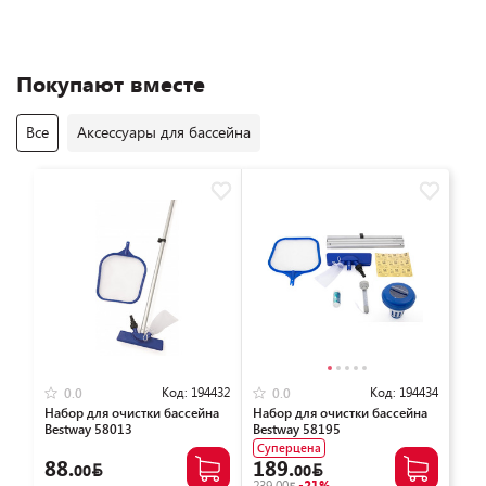
Покупают вместе
Все
Аксессуары для бассейна
Код:
194432
Код:
194434
0.0
0.0
Набор для очистки бассейна
Набор для очистки бассейна
Bestway 58013
Bestway 58195
Суперцена
88.
189.
00
00
239.00
-21%